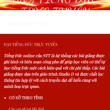
TRỰC TUYẾN
[contact-form-7 id="327"]
DẠY TIẾNG ĐỨC TRỰC TUYẾN
Tiếng Đức online của NTT là hệ thống các bài giảng được
ghi hình và biên soạn công phu để giúp học viên có thể tự
học tiếng Đức một cách hiệu quả với chi phí thấp. Các bài
giảng được dựa trên giáo trình Studio D và được chắt lọc
thông tin hợp lý với cách truyền đạt dễ hiểu cùng với
minh hoạ trực quan.
CƠ SỞ THEO TỈNH
Các cơ sở tại Hà Nội