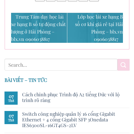
Trung Tâm dạy học lái
Lớp học lái xe hạng B
xe hạng B số tự động chất
số cơ khí giá rẻ tại Hải
lượng ở Hải Phòng –
Phòng – blx.vn
blx.vn 0906038817
0906038817
BÀI VIẾT – TIN TỨC
Cách chinh phục Trình độ A2 tiếng Đức với lộ
07
trình rõ ràng
Th8
Switch công nghiệp quản lý 16 cổng Gigabit
07
Ethernet + 4 cổng Gigabit SFP 3Onedata
Th8
IES6300SL-16GT4GS-2LV