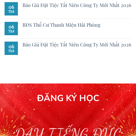
Báo Giá Đặt Tiệc Tất Niên Công Ty Mới Nhất 2026
06
Th8
BĐS Thổ Cư Thanh Miện Hải Phòng
06
Th8
Báo Giá Đặt Tiệc Tất Niên Công Ty Mới Nhất 2026
06
Th8
ĐĂNG KÝ HỌC
DẠY TIẾNG ĐỨC