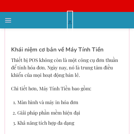
Bỏ
qua
nội
Máy Tính Tiền giá rẻ giúp tăng
dung
doanh thu
Khái niệm cơ bản về Máy Tính Tiền
Thiết bị POS không còn là một công cụ đơn thuần
để tính hóa đơn. Ngày nay, nó là trung tâm điều
khiển của mọi hoạt động bán lẻ.
Chi tiết hơn, Máy Tính Tiền bao gồm:
Màn hình và máy in hóa đơn
Giải pháp phần mềm hiện đại
Khả năng tích hợp đa dạng