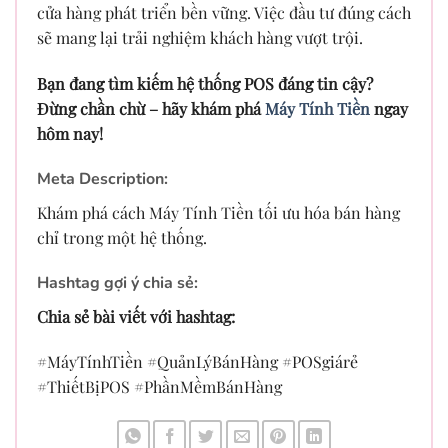
cửa hàng phát triển bền vững. Việc đầu tư đúng cách
sẽ mang lại trải nghiệm khách hàng vượt trội.
Bạn đang tìm kiếm hệ thống POS đáng tin cậy?
Đừng chần chừ – hãy khám phá
Máy Tính Tiền
ngay
hôm nay!
Meta Description:
Khám phá cách Máy Tính Tiền tối ưu hóa bán hàng
chỉ trong một hệ thống.
Hashtag gợi ý chia sẻ:
Chia sẻ bài viết với hashtag:
#MáyTínhTiền #QuảnLýBánHàng #POSgiárẻ
#ThiếtBịPOS #PhầnMềmBánHàng