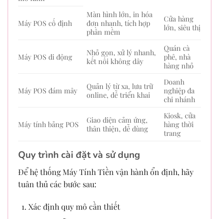
Màn hình lớn, in hóa
Cửa hàng
Máy POS cố định
đơn nhanh, tích hợp
lớn, siêu thị
phần mềm
Quán cà
Nhỏ gọn, xử lý nhanh,
Máy POS di động
phê, nhà
kết nối không dây
hàng nhỏ
Doanh
Quản lý từ xa, lưu trữ
Máy POS đám mây
nghiệp đa
online, dễ triển khai
chi nhánh
Kiosk, cửa
Giao diện cảm ứng,
Máy tính bảng POS
hàng thời
thân thiện, dễ dùng
trang
Quy trình cài đặt và sử dụng
Để hệ thống Máy Tính Tiền vận hành ổn định, hãy
tuân thủ các bước sau:
Xác định quy mô cần thiết