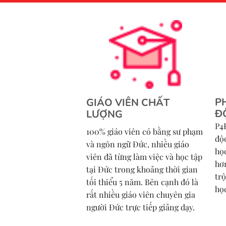
P
GIÁO VIÊN CHẤT
Đ
LƯỢNG
P4
100% giáo viên có bằng sư phạm
độ
và ngôn ngữ Đức, nhiều giáo
họ
viên đã từng làm việc và học tập
hơn
tại Đức trong khoảng thời gian
tr
tối thiểu 5 năm. Bên cạnh đó là
họ
rất nhiều giáo viên chuyên gia
người Đức trực tiếp giảng dạy.