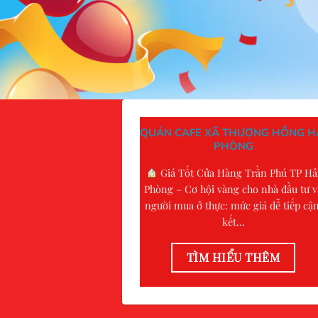
QUÁN CAFE XÃ THƯỢNG HỒNG H
PHÒNG
Giá Tốt Cửa Hàng Trần Phú TP Hả
Phòng – Cơ hội vàng cho nhà đầu tư v
người mua ở thực: mức giá dễ tiếp cận
kết...
TÌM HIỂU THÊM