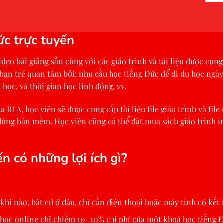
ức trực tuyến
deo bài giảng sẵn cùng với các giáo trình và tài liệu được cun
ạn trẻ quan tâm bởi: nhu cầu học tiếng Đức để đi du học ngày
học, và thời gian học linh động, vv.
BLA, học viên sẽ được cung cấp tài liệu file giáo trình và file
 dùng bản mềm. Học viên cũng có thể đặt mua sách giáo trình i
n có những lợi ích gì?
khi nào, bất cứ ở đâu, chỉ cần điện thoại hoặc máy tính có kết
học online chỉ chiếm 10-20% chi phí của một khoá học tiếng Đ