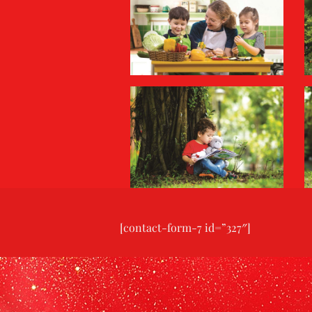
[contact-form-7 id=”327″]