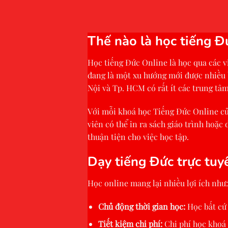
Thế nào là học tiếng Đ
Học tiếng Đức Online là học qua các vi
đang là một xu hướng mới được nhiều b
Nội và Tp. HCM có rất ít các trung tâm 
Với mỗi khoá học Tiếng Đức Online của 
viên có thể in ra sách giáo trình hoặc
thuận tiện cho việc học tập.
Dạy tiếng Đức trực tuyế
Học online mang lại nhiều lợi ích như:
Chủ động thời gian học:
Học bất cứ 
Tiết kiệm chi phí:
Chi phí học khoá 