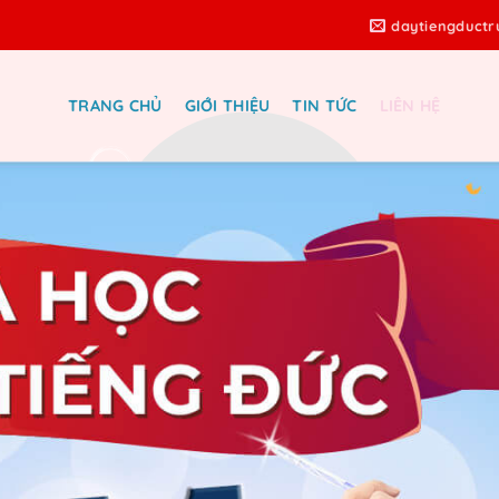
daytiengduct
TRANG CHỦ
GIỚI THIỆU
TIN TỨC
LIÊN HỆ