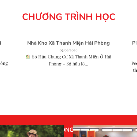
CHƯƠNG TRÌNH HỌC
i
Nhà Kho Xã Thanh Miện Hải Phòng
P
07/08/2026
Sở Hữu Chung Cư Xã Thanh Miện Ở Hải
hòng
Pe
Phòng – Sở hữu lô...
th
HOẠT ĐỘNG VUI HỌC