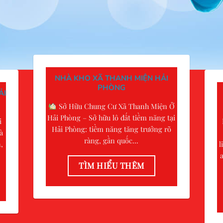
NHÀ KHO XÃ THANH MIỆN HẢI
PHÒNG
ẢI
Sở Hữu Chung Cư Xã Thanh Miện Ở
Hải Phòng – Sở hữu lô đất tiềm năng tại
i
Hải Phòng: tiềm năng tăng trưởng rõ
à
ràng, gần quốc...
,
l
TÌM HIỂU THÊM