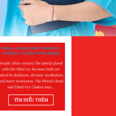
PINEAL GLAND AND THIRD EYE
CHAKRA, CLEARLY EXPLAINED
People often connect the pineal gland
with the third eye because both are
inked to darkness, dreams, meditation,
and inner awareness. The Pineal Gland
and Third Eye Chakra may...
TÌM HIỂU THÊM