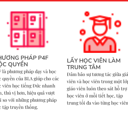
HƯƠNG PHÁP P4F
LẤY HỌC VIÊN LÀM
ỘC QUYỀN
TRUNG TÂM
F là phương pháp dạy và học
Đảm bảo sự tương tác giữa gi
c quyền của BLA giúp cho các
viên và học viên trong một lớ
c viên học tiếng Đức nhanh
giáo viên luôn theo sát hỗ trợ
, thú vị hơn, hiệu quả vượt
học viên ở mỗi tiết học, tập
ội so với những phương pháp
trung tối đa vào từng học viên
c tập truyền thống.