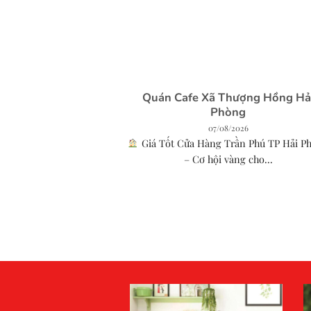
ình độ A2 tiếng
Quán Cafe Xã Thượng Hồng Hả
ình rõ ràng
Phòng
026
07/08/2026
 giúp người học tiếng
Giá Tốt Cửa Hàng Trần Phú TP Hải P
mức làm...
– Cơ hội vàng cho...