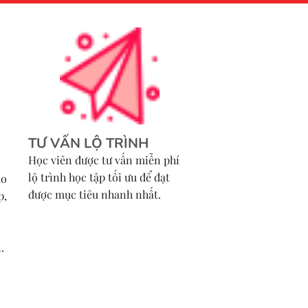
TƯ VẤN LỘ TRÌNH
Học viên được tư vấn miễn phí
lộ trình học tập tối ưu để đạt
áo
được mục tiêu nhanh nhất.
p,
.