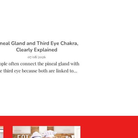
ineal Gland and Third Eye Chakra,
Hiburan Seru d
Clearly Explained
Online yan
07/08/2026
07
ople often connect the pineal gland with
Halo semuanya!
e third eye because both are linked to...
melangkah ke dun
sedang