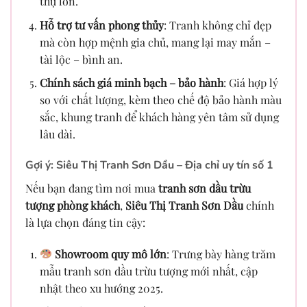
thự lớn.
Hỗ trợ tư vấn phong thủy
: Tranh không chỉ đẹp
mà còn hợp mệnh gia chủ, mang lại may mắn –
tài lộc – bình an.
Chính sách giá minh bạch – bảo hành
: Giá hợp lý
so với chất lượng, kèm theo chế độ bảo hành màu
sắc, khung tranh để khách hàng yên tâm sử dụng
lâu dài.
Gợi ý: Siêu Thị Tranh Sơn Dầu – Địa chỉ uy tín số 1
Nếu bạn đang tìm nơi mua
tranh sơn dầu trừu
tượng phòng khách
,
Siêu Thị Tranh Sơn Dầu
chính
là lựa chọn đáng tin cậy:
Showroom quy mô lớn
: Trưng bày hàng trăm
mẫu tranh sơn dầu trừu tượng mới nhất, cập
nhật theo xu hướng 2025.