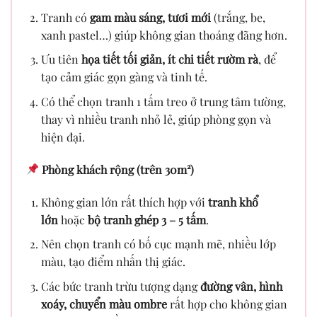
Tranh có
gam màu sáng, tươi mới
(trắng, be,
xanh pastel…) giúp không gian thoáng đãng hơn.
Ưu tiên
họa tiết tối giản, ít chi tiết rườm rà
, để
tạo cảm giác gọn gàng và tinh tế.
Có thể chọn tranh 1 tấm treo ở trung tâm tường,
thay vì nhiều tranh nhỏ lẻ, giúp phòng gọn và
hiện đại.
Phòng khách rộng (trên 30m²)
Không gian lớn rất thích hợp với
tranh khổ
lớn
hoặc
bộ tranh ghép 3 – 5 tấm
.
Nên chọn tranh có bố cục mạnh mẽ, nhiều lớp
màu, tạo điểm nhấn thị giác.
Các bức tranh trừu tượng dạng
đường vân, hình
xoáy, chuyển màu ombre
rất hợp cho không gian