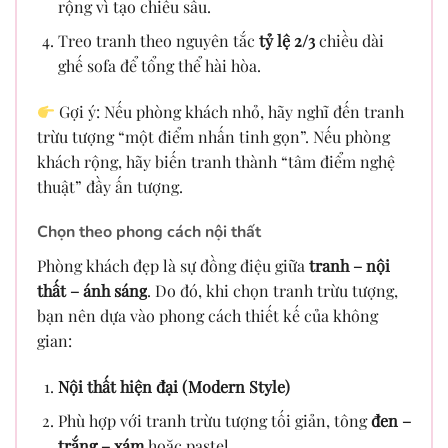
rộng vì tạo chiều sâu.
Treo tranh theo nguyên tắc
tỷ lệ 2/3
chiều dài
ghế sofa để tổng thể hài hòa.
Gợi ý: Nếu phòng khách nhỏ, hãy nghĩ đến tranh
trừu tượng “một điểm nhấn tinh gọn”. Nếu phòng
khách rộng, hãy biến tranh thành “tâm điểm nghệ
thuật” đầy ấn tượng.
Chọn theo phong cách nội thất
Phòng khách đẹp là sự đồng điệu giữa
tranh – nội
thất – ánh sáng
. Do đó, khi chọn tranh trừu tượng,
bạn nên dựa vào phong cách thiết kế của không
gian:
Nội thất hiện đại (Modern Style)
Phù hợp với tranh trừu tượng tối giản, tông
đen –
trắng – xám
hoặc pastel.