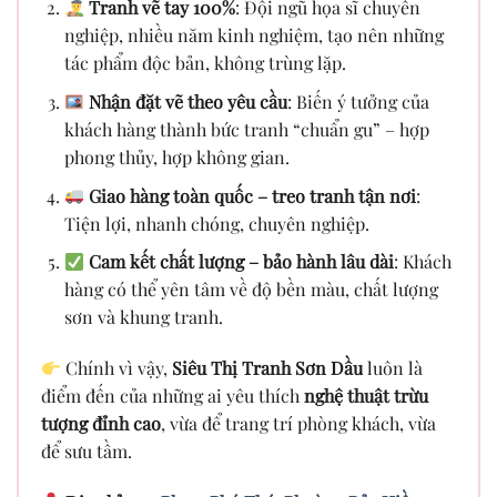
Tranh vẽ tay 100%
: Đội ngũ họa sĩ chuyên
nghiệp, nhiều năm kinh nghiệm, tạo nên những
tác phẩm độc bản, không trùng lặp.
Nhận đặt vẽ theo yêu cầu
: Biến ý tưởng của
khách hàng thành bức tranh “chuẩn gu” – hợp
phong thủy, hợp không gian.
Giao hàng toàn quốc – treo tranh tận nơi
:
Tiện lợi, nhanh chóng, chuyên nghiệp.
Cam kết chất lượng – bảo hành lâu dài
: Khách
hàng có thể yên tâm về độ bền màu, chất lượng
sơn và khung tranh.
Chính vì vậy,
Siêu Thị Tranh Sơn Dầu
luôn là
điểm đến của những ai yêu thích
nghệ thuật trừu
tượng đỉnh cao
, vừa để trang trí phòng khách, vừa
để sưu tầm.