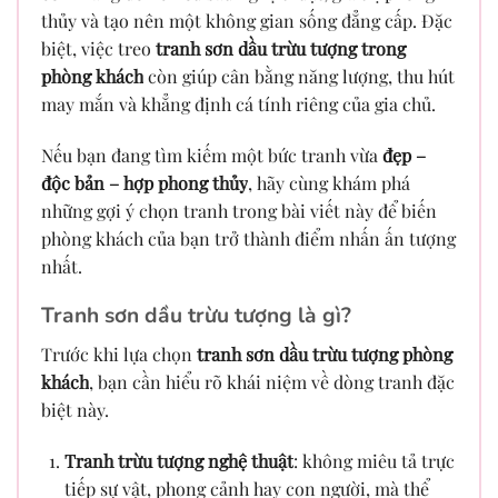
thủy và tạo nên một không gian sống đẳng cấp. Đặc
biệt, việc treo
tranh sơn dầu trừu tượng trong
phòng khách
còn giúp cân bằng năng lượng, thu hút
may mắn và khẳng định cá tính riêng của gia chủ.
Nếu bạn đang tìm kiếm một bức tranh vừa
đẹp –
độc bản – hợp phong thủy
, hãy cùng khám phá
những gợi ý chọn tranh trong bài viết này để biến
phòng khách của bạn trở thành điểm nhấn ấn tượng
nhất.
Tranh sơn dầu trừu tượng là gì?
Trước khi lựa chọn
tranh sơn dầu trừu tượng phòng
khách
, bạn cần hiểu rõ khái niệm về dòng tranh đặc
biệt này.
Tranh trừu tượng nghệ thuật
: không miêu tả trực
tiếp sự vật, phong cảnh hay con người, mà thể