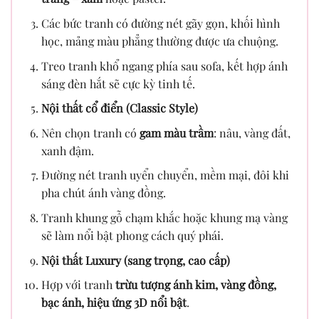
Các bức tranh có đường nét gãy gọn, khối hình
học, mảng màu phẳng thường được ưa chuộng.
Treo tranh khổ ngang phía sau sofa, kết hợp ánh
sáng đèn hắt sẽ cực kỳ tinh tế.
Nội thất cổ điển (Classic Style)
Nên chọn tranh có
gam màu trầm
: nâu, vàng đất,
xanh đậm.
Đường nét tranh uyển chuyển, mềm mại, đôi khi
pha chút ánh vàng đồng.
Tranh khung gỗ chạm khắc hoặc khung mạ vàng
sẽ làm nổi bật phong cách quý phái.
Nội thất Luxury (sang trọng, cao cấp)
Hợp với tranh
trừu tượng ánh kim, vàng đồng,
bạc ánh, hiệu ứng 3D nổi bật
.