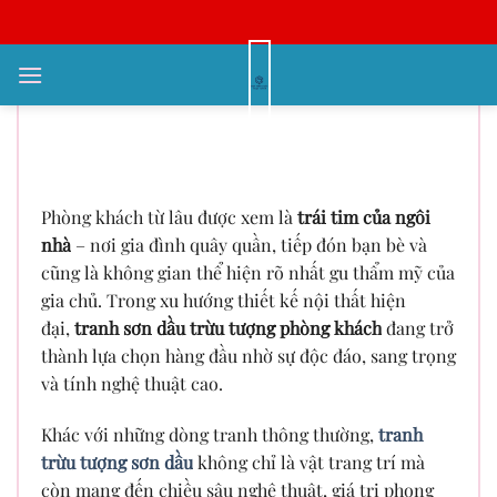
Bỏ
qua
nội
Tranh Sơn Dầu Trừu Tượng Phòng
dung
Khách – Điểm Nhấn Sang Trọng
Cho Không Gian Hiện Đại
Phòng khách từ lâu được xem là
trái tim của ngôi
nhà
– nơi gia đình quây quần, tiếp đón bạn bè và
cũng là không gian thể hiện rõ nhất gu thẩm mỹ của
gia chủ. Trong xu hướng thiết kế nội thất hiện
đại,
tranh sơn dầu trừu tượng phòng khách
đang trở
thành lựa chọn hàng đầu nhờ sự độc đáo, sang trọng
và tính nghệ thuật cao.
Khác với những dòng tranh thông thường,
tranh
trừu tượng sơn dầu
không chỉ là vật trang trí mà
còn mang đến chiều sâu nghệ thuật, giá trị phong