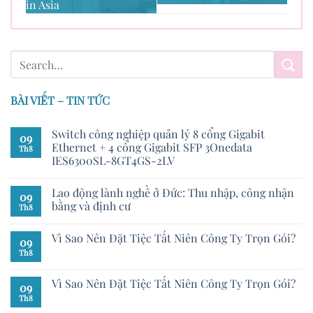
in Asia
BÀI VIẾT – TIN TỨC
Switch công nghiệp quản lý 8 cổng Gigabit
09
Ethernet + 4 cổng Gigabit SFP 3Onedata
Th8
IES6300SL-8GT4GS-2LV
Lao động lành nghề ở Đức: Thu nhập, công nhận
09
bằng và định cư
Th8
Vì Sao Nên Đặt Tiệc Tất Niên Công Ty Trọn Gói?
09
Th8
Vì Sao Nên Đặt Tiệc Tất Niên Công Ty Trọn Gói?
09
Th8