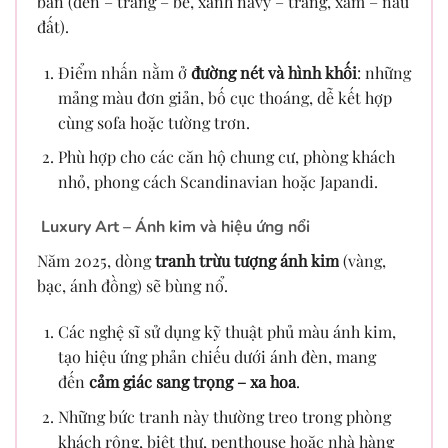
bản (đen – trắng – be, xanh navy – trắng, xám – nâu
đất).
Điểm nhấn nằm ở
đường nét và hình khối
: những
mảng màu đơn giản, bố cục thoáng, dễ kết hợp
cùng sofa hoặc tường trơn.
Phù hợp cho các căn hộ chung cư, phòng khách
nhỏ, phong cách Scandinavian hoặc Japandi.
Luxury Art – Ánh kim và hiệu ứng nổi
Năm 2025, dòng
tranh trừu tượng ánh kim
(vàng,
bạc, ánh đồng) sẽ bùng nổ.
Các nghệ sĩ sử dụng kỹ thuật phủ màu ánh kim,
tạo hiệu ứng phản chiếu dưới ánh đèn, mang
đến
cảm giác sang trọng – xa hoa
.
Những bức tranh này thường treo trong phòng
khách rộng, biệt thự, penthouse hoặc nhà hàng