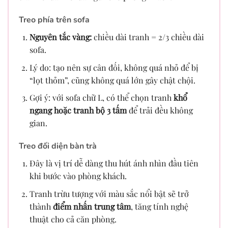
Treo phía trên sofa
Nguyên tắc vàng:
chiều dài tranh = 2/3 chiều dài
sofa.
Lý do: tạo nên sự cân đối, không quá nhỏ để bị
“lọt thỏm”, cũng không quá lớn gây chật chội.
Gợi ý: với sofa chữ L, có thể chọn tranh
khổ
ngang hoặc tranh bộ 3 tấm
để trải đều không
gian.
Treo đối diện bàn trà
Đây là vị trí dễ dàng thu hút ánh nhìn đầu tiên
khi bước vào phòng khách.
Tranh trừu tượng với màu sắc nổi bật sẽ trở
thành
điểm nhấn trung tâm
, tăng tính nghệ
thuật cho cả căn phòng.