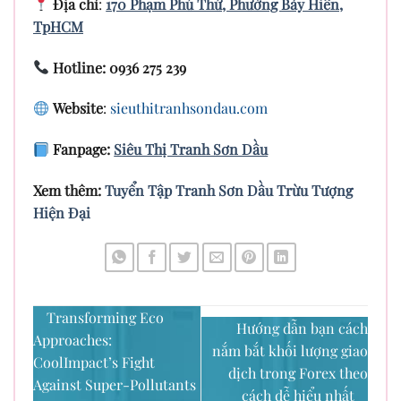
Địa chỉ
:
170 Phạm Phú Thứ, Phường Bảy Hiền,
TpHCM
Hotline: 0936 275 239
Website
:
sieuthitranhsondau.com
Fanpage:
Siêu Thị Tranh Sơn Dầu
Xem thêm:
Tuyển Tập Tranh Sơn Dầu Trừu Tượng
Hiện Đại
Transforming Eco
Hướng dẫn bạn cách
Approaches:
nắm bắt khối lượng giao
CoolImpact’s Fight
dịch trong Forex theo
Against Super-Pollutants
cách dễ hiểu nhất