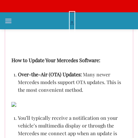
Bỏ
qua
nội
Mercedes Software Update:
dung
Standard Procedure and
Important Considerations
How to Update Your Mercedes Software:
Over-the-Air (OTA) Updates:
Many newer
Mercedes models support OTA updates. This is
the most convenient method.
You’ll typically receive a notification on your
vehicle’s multimedia display or through the
Mercedes me connect app when an update is