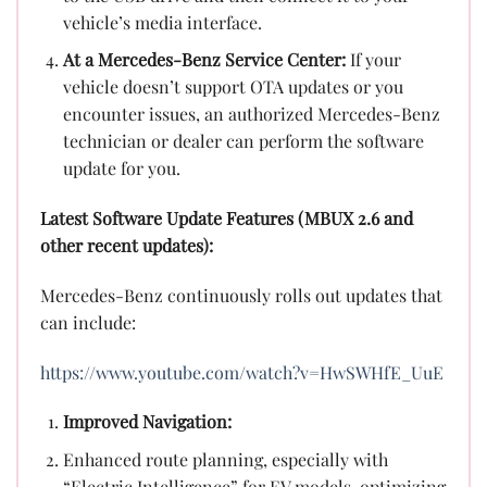
vehicle’s media interface.
At a Mercedes-Benz Service Center:
If your
vehicle doesn’t support OTA updates or you
encounter issues, an authorized Mercedes-Benz
technician or dealer can perform the software
update for you.
Latest Software Update Features (MBUX 2.6 and
other recent updates):
Mercedes-Benz continuously rolls out updates that
can include:
https://www.youtube.com/watch?v=HwSWHfE_UuE
Improved Navigation:
Enhanced route planning, especially with
“Electric Intelligence” for EV models, optimizing