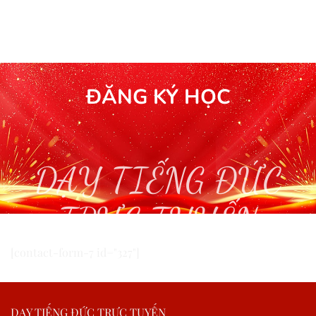
ĐĂNG KÝ HỌC
DẠY TIẾNG ĐỨC
TRỰC TUYẾN
[contact-form-7 id="327"]
DẠY TIẾNG ĐỨC TRỰC TUYẾN