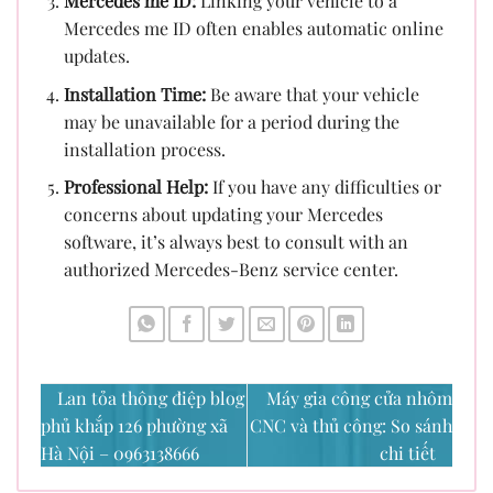
Mercedes me ID:
Linking your vehicle to a
Mercedes me ID often enables automatic online
updates.
Installation Time:
Be aware that your vehicle
may be unavailable for a period during the
installation process.
Professional Help:
If you have any difficulties or
concerns about updating your Mercedes
software, it’s always best to consult with an
authorized Mercedes-Benz service center.
Lan tỏa thông điệp blog
Máy gia công cửa nhôm
phủ khắp 126 phường xã
CNC và thủ công: So sánh
Hà Nội – 0963138666
chi tiết