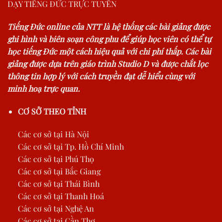
DẠY TIẾNG ĐỨC TRỰC TUYẾN
Tiếng Đức online của NTT là hệ thống các bài giảng được
ghi hình và biên soạn công phu để giúp học viên có thể tự
học tiếng Đức một cách hiệu quả với chi phí thấp. Các bài
giảng được dựa trên giáo trình Studio D và được chắt lọc
thông tin hợp lý với cách truyền đạt dễ hiểu cùng với
minh hoạ trực quan.
CƠ SỞ THEO TỈNH
Các cơ sở tại Hà Nội
Các cơ sở tại Tp. Hồ Chí Minh
Các cơ sở tại Phú Thọ
Các cơ sở tại Bắc Giang
Các cơ sở tại Thái Bình
Các cơ sở tại Thanh Hoá
Các cơ sở tại Nghệ An
Các cơ sở tại Cần Thơ