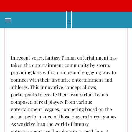
Bỏ
qua
nội
Exploring the Exciting World of
dung
Fantasy entertainment A New
Era for entertainment Enthusiasts
In recent years, fantasy Paman entertainment has
taken the entertainment community by storm,
providing fans with a unique and engaging way to
connect with their favourite entertainment and
athletes. This innovative concept allows
participants to create their own virtual teams
composed of real players from various
entertainment leagues, competing based on the
actual performance of those players in real games.
As we delve into the world of fantasy
entertainment, we’ll explore its appeal, how it