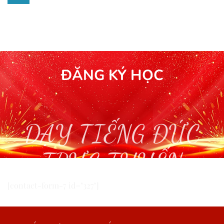
ĐĂNG KÝ HỌC
DẠY TIẾNG ĐỨC
TRỰC TUYẾN
[contact-form-7 id="327"]