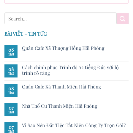
BÀI VIẾT – TIN TỨC
Quán Cafe Xã Thượng Hồng Hải Phòng
08
Th8
Cách chinh phục Trình độ A2 tiếng Đức với lộ
08
trình rõ ràng
Th8
Quán Cafe Xã Thanh Miện Hải Phòng
08
Th8
Nhà Thổ Cư Thanh Miện Hải Phòng
07
Th8
Vì Sao Nên Đặt Tiệc Tất Niên Công Ty Trọn Gói?
07
Th8