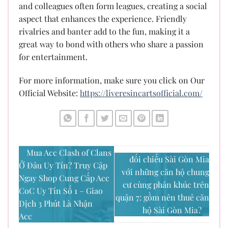
and colleagues often form leagues, creating a social
aspect that enhances the experience. Friendly
rivalries and banter add to the fun, making it a
great way to bond with others who share a passion
for entertainment.
For more information, make sure you click on Our
Official Website:
https://liveresincartsofficial.com/
Mua Acc Clash of Clans
đối chiếu Sài Gòn Mia
Ở Đâu Uy Tín? Truy Cập
với những căn hộ chung
Ngay Shop Cung Cấp Acc
cư cùng phân khúc trên
CoC Uy Tín Số 1 – Giao
quận 7: gồm nên thuê căn
Dịch 3 Phút Là Nhận
hộ Sài Gòn Mia?
Acc