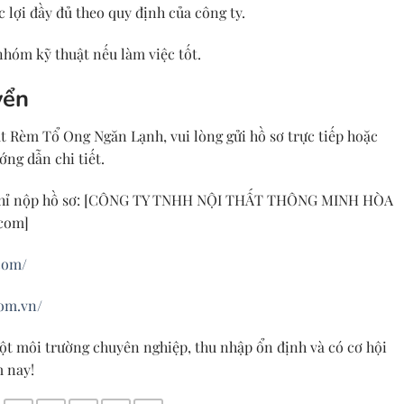
 lợi đầy đủ theo quy định của công ty.
 nhóm kỹ thuật nếu làm việc tốt.
yển
ặt
Rèm Tổ Ong Ngăn Lạnh
, vui lòng gửi hồ sơ trực tiếp hoặc
ớng dẫn chi tiết.
hỉ nộp hồ sơ: [CÔNG TY TNHH NỘI THẤT THÔNG MINH HÒA
.com
]
com/
com.vn/
ột môi trường chuyên nghiệp, thu nhập ổn định và có cơ hội
m nay!