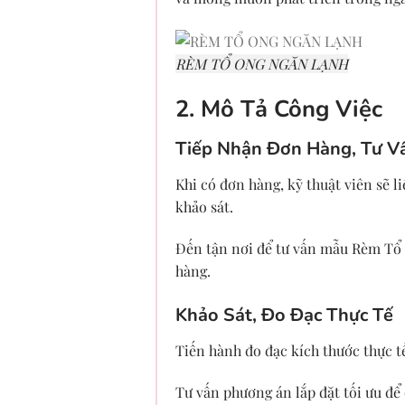
RÈM TỔ ONG NGĂN LẠNH
2. Mô Tả Công Việc
Tiếp Nhận Đơn Hàng, Tư V
Khi có đơn hàng, kỹ thuật viên sẽ l
khảo sát.
Đến tận nơi để tư vấn mẫu
Rèm Tổ
hàng.
Khảo Sát, Đo Đạc Thực Tế
Tiến hành đo đạc kích thước thực t
Tư vấn phương án lắp đặt tối ưu để