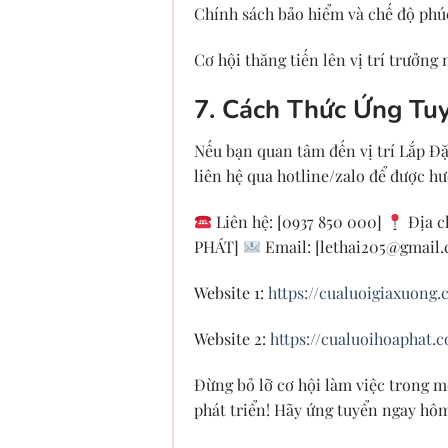
Chính sách bảo hiểm và chế độ phúc
Cơ hội thăng tiến lên vị trí trưởng
7. Cách Thức Ứng Tu
Nếu bạn quan tâm đến vị trí Lắp Đ
liên hệ qua hotline/zalo để được hư
Liên hệ: [0937 850 000]
Địa c
PHÁT]
Email: [
lethai205@gmail
Website 1:
https://cualuoigiaxuong.
Website 2:
https://cualuoihoaphat.
Đừng bỏ lỡ cơ hội làm việc trong m
phát triển! Hãy ứng tuyển ngay hô