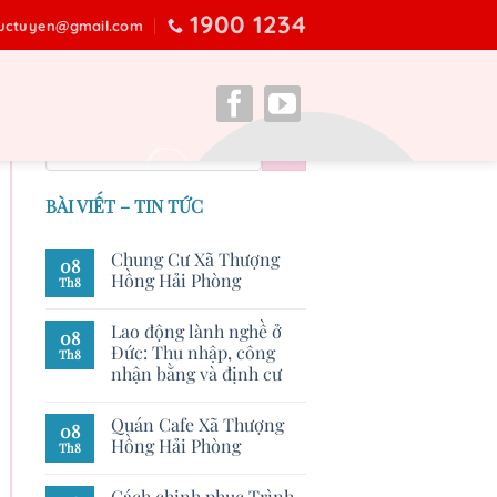
1900 1234
ructuyen@gmail.com
BÀI VIẾT – TIN TỨC
Chung Cư Xã Thượng
08
Hồng Hải Phòng
Th8
Lao động lành nghề ở
08
Đức: Thu nhập, công
Th8
nhận bằng và định cư
Quán Cafe Xã Thượng
08
Hồng Hải Phòng
Th8
Cách chinh phục Trình