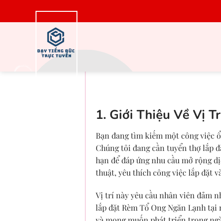
Bỏ
qua
nội
dung
Tuyển Dụng Thợ L
1. Giới Thiệu Về Vị T
Bạn đang tìm kiếm một công việc ổ
Chúng tôi đang cần tuyển thợ lắp 
hạn để đáp ứng nhu cầu mở rộng dịc
thuật, yêu thích công việc lắp đặt 
Vị trí này yêu cầu nhân viên đảm nh
lắp đặt
Rèm Tổ Ong Ngăn Lạnh
tại 
và mong muốn phát triển trong ngàn