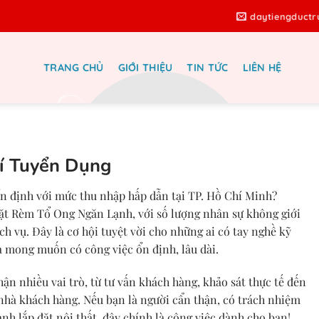
daytiengduct
TRANG CHỦ
GIỚI THIỆU
TIN TỨC
LIÊN HỆ
ắp Rèm Tổ Ong Ngăn Lạnh Tại TP
Hồ Chí Minh
rí Tuyển Dụng
n định với mức thu nhập hấp dẫn tại TP. Hồ Chí Minh?
đặt
Rèm Tổ Ong Ngăn Lạnh
, với số lượng nhân sự không giới
h vụ. Đây là cơ hội tuyệt vời cho những ai có tay nghề kỹ
và mong muốn có công việc ổn định, lâu dài.
ận nhiều vai trò, từ tư vấn khách hàng, khảo sát thực tế đến
nhà khách hàng. Nếu bạn là người cẩn thận, có trách nhiệm
h lắp đặt nội thất, đây chính là công việc dành cho bạn!