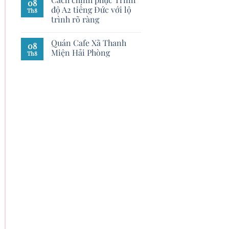
08
độ A2 tiếng Đức với lộ
Th8
trình rõ ràng
Quán Cafe Xã Thanh
08
Miện Hải Phòng
Th8