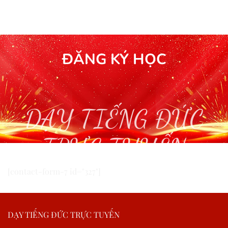
ĐĂNG KÝ HỌC
DẠY TIẾNG ĐỨC
TRỰC TUYẾN
[contact-form-7 id="327"]
DẠY TIẾNG ĐỨC TRỰC TUYẾN