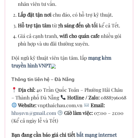
nhân viên tư vấn.
Lắp đặt tận nơi
chu đáo, có hỗ trợ kỹ thuật.
Hỗ trợ tận tâm
từ
7h sáng đến 9h tối
kể cả Tết.
Giá cả cạnh tranh,
wifi cho quán cafe
nhiều gói
phù hợp và ưu đãi thường xuyên.
Đội ngũ kỹ thuật viên tận tâm. lắp
mạng kèm
truyền hình VNPT
Thông tin liên hệ – Đà Nẵng
Địa chỉ:
40 Trần Quốc Toản – Phường Hải Châu
– Thành phố Đà Nẵng
Hotline / Zalo:
0888796068
Website:
vnpthaichau.com.vn
Email:
hh191vn@gmail.com
Giờ làm việc:
07:00 – 21:00
(Kể cả ngày lễ và Tết)
Bạn đang cần báo giá chi tiết
bắt mạng internet