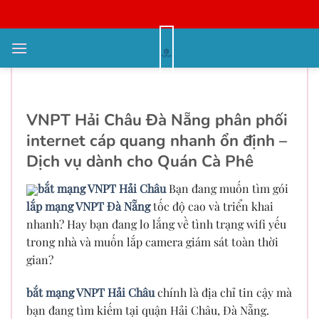
Bỏ
qua
nội
bắt wifi VNPT Hải Châu –
dung
vnpthaichau.com.vn
VNPT Hải Châu Đà Nẵng phân phối
internet cáp quang nhanh ổn định –
Dịch vụ dành cho Quán Cà Phê
bắt mạng VNPT Hải Châu
Bạn đang muốn tìm gói
lắp mạng VNPT Đà Nẵng
tốc độ cao và triển khai
nhanh? Hay bạn đang lo lắng về tình trạng wifi yếu
trong nhà và muốn lắp camera giám sát toàn thời
gian?
bắt mạng VNPT Hải Châu
chính là địa chỉ tin cậy mà
bạn đang tìm kiếm tại quận Hải Châu, Đà Nẵng.