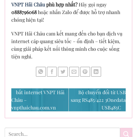
VNPT Hải Châu
phù hợp nhất?
Hãy gọi ngay
0888796068
hoặc nhắn Zalo để được hỗ trợ nhanh
chóng hiện tại!
VNPT Hải Châu cam kết mang đến cho bạn dịch vụ
internet cáp quang siêu tốc – ổn định – tiết kiệm,
cùng giải pháp kết nối thông minh cho cuộc sống
tiện nghi.
bắt internet VNPT Hải
Bộ chuyển đổi từ USB
Châu –
sang RS485/422 3Onedata
vnpthaichau.com.vn
USB485C