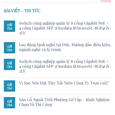
BÀI VIẾT – TIN TỨC
Switch công nghiệp quản lý 8 cổng Gigabit PoE +
08
4 cổng Gigabit SFP 3Onedata IES6300SL-8GP4GS-
Th8
2LV
Lao động lành nghề tại Đức: Hướng dẫn điều kiện,
08
ngành nghề và lộ trình
Th8
Switch công nghiệp quản lý 8 cổng Gigabit PoE +
08
4 cổng Gigabit SFP 3Onedata IES6300SL-8GP4GS-
Th8
2LV
Vì Sao Nên Đặt Tiệc Tất Niên Công Ty Trọn Gói?
08
Th8
Sàn Gỗ Ngoài Trời Phường Gò Vấp – Kinh Nghiệm
08
Chọn Và Thi Công
Th8