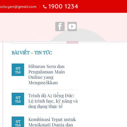
1900 1234
ructuyen@gmail.com
BÀI VIẾT – TIN TỨC
Hiburan Seru dan
07
Pengalaman Main
Th8
Online yang
Mengasyikkan
Trình độ A2 tiếng Đức:
07
Lộ trình học, kỹ năng và
Th8
ứng dụng thực tế
Kombinasi Tepat untuk
07
Menikmati Dunia dan
Th8