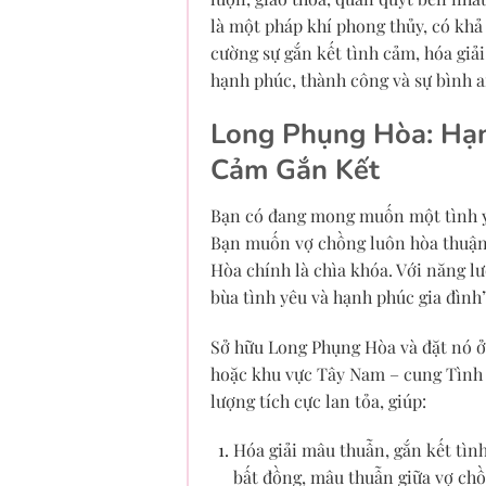
là một pháp khí phong thủy, có kh
cường sự gắn kết tình cảm, hóa giả
hạnh phúc, thành công và sự bình a
Long Phụng Hòa: Hạ
Cảm Gắn Kết
Bạn có đang mong muốn một tình y
Bạn muốn vợ chồng luôn hòa thuận,
Hòa chính là chìa khóa. Với năng l
bùa tình yêu và hạnh phúc gia đình
Sở hữu Long Phụng Hòa và đặt nó ở 
hoặc khu vực Tây Nam – cung Tình
lượng tích cực lan tỏa, giúp:
Hóa giải mâu thuẫn, gắn kết tìn
bất đồng, mâu thuẫn giữa vợ chồ