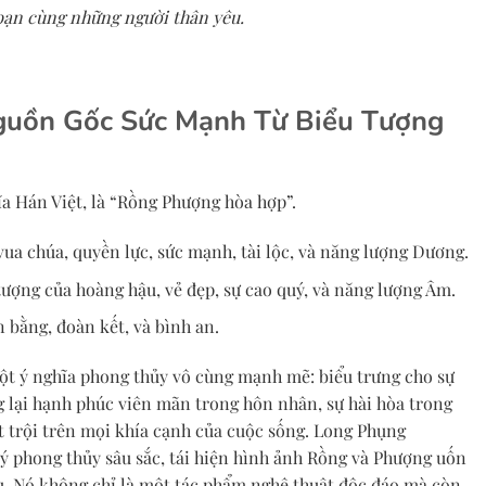
bạn cùng những người thân yêu.
guồn Gốc Sức Mạnh Từ Biểu Tượng
 Hán Việt, là “Rồng Phượng hòa hợp”.
vua chúa, quyền lực, sức mạnh, tài lộc, và năng lượng Dương.
ượng của hoàng hậu, vẻ đẹp, sự cao quý, và năng lượng Âm.
n bằng, đoàn kết, và bình an.
ột ý nghĩa phong thủy vô cùng mạnh mẽ: biểu trưng cho sự
lại hạnh phúc viên mãn trong hôn nhân, sự hài hòa trong
t trội trên mọi khía cạnh của cuộc sống. Long Phụng
ý phong thủy sâu sắc, tái hiện hình ảnh Rồng và Phượng uốn
u. Nó không chỉ là một tác phẩm nghệ thuật độc đáo mà còn