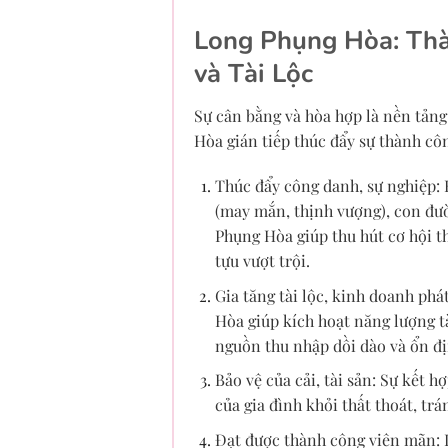
Long Phụng Hòa: Thà
và Tài Lộc
Sự cân bằng và hòa hợp là nền tảng
Hòa gián tiếp thúc đẩy sự thành cô
Thúc đẩy công danh, sự nghiệp: 
(may mắn, thịnh vượng), con đư
Phụng Hòa giúp thu hút cơ hội t
tựu vượt trội.
Gia tăng tài lộc, kinh doanh phá
Hòa giúp kích hoạt năng lượng tà
nguồn thu nhập dồi dào và ổn đị
Bảo vệ của cải, tài sản: Sự kết 
của gia đình khỏi thất thoát, tr
Đạt được thành công viên mãn: 