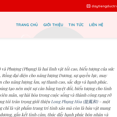
daytiengduct
TRANG CHỦ
GIỚI THIỆU
TIN TỨC
LIÊN HỆ
龍鳳和): Rồng và Phượng Hòa Hợp –
 Phúc Hôn Nhân, Cân Bằng Cuộc
 Thành Công Vẹn Toàn!
và Phượng (Phụng) là hai linh vật tối cao, biểu tượng của sức
. Rồng đại diện cho năng lượng Dương, sự quyền lực, may
n cho năng lượng Âm, sự thanh cao, sắc đẹp và hạnh phúc.
húng tạo nên một sự cân bằng tuyệt đối, biểu tượng cho tình
viên mãn, sự hài hòa trong cuộc sống và thành công rạng rỡ
g tôi trân trọng giới thiệu
Long Phụng Hòa (龍鳳和)
– một
g chỉ là vật phẩm trang trí tinh xảo mà còn là báu vật mang
dương, gắn kết tình cảm, thúc đẩy hạnh phúc hôn nhân và