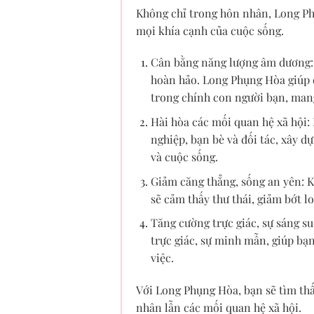
Không chỉ trong hôn nhân, Long Ph
mọi khía cạnh của cuộc sống.
Cân bằng năng lượng âm dương: 
hoàn hảo. Long Phụng Hòa giúp 
trong chính con người bạn, mang
Hài hòa các mối quan hệ xã hội:
nghiệp, bạn bè và đối tác, xây d
và cuộc sống.
Giảm căng thẳng, sống an yên: K
sẽ cảm thấy thư thái, giảm bớt l
Tăng cường trực giác, sự sáng s
trực giác, sự minh mẫn, giúp bạ
việc.
Với Long Phụng Hòa, bạn sẽ tìm thấ
nhân lẫn các mối quan hệ xã hội.