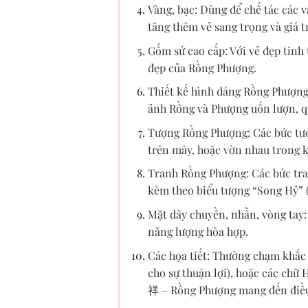
Vàng, bạc: Dùng để chế tác các 
tăng thêm vẻ sang trọng và giá tr
Gốm sứ cao cấp: Với vẻ đẹp tinh t
đẹp của Rồng Phượng.
Thiết kế hình dáng Rồng Phượng
ảnh Rồng và Phượng uốn lượn, q
Tượng Rồng Phượng: Các bức tượ
trên mây, hoặc vờn nhau trong 
Tranh Rồng Phượng: Các bức tra
kèm theo biểu tượng “Song Hỷ” (
Mặt dây chuyền, nhẫn, vòng tay
năng lượng hòa hợp.
Các họa tiết: Thường chạm khắc
cho sự thuận lợi), hoặc các ch
祥 – Rồng Phượng mang đến điều