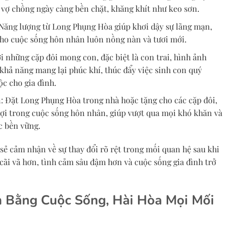
m vợ chồng ngày càng bền chặt, khăng khít như keo sơn.
 Năng lượng từ Long Phụng Hòa giúp khơi dậy sự lãng mạn,
cho cuộc sống hôn nhân luôn nồng nàn và tươi mới.
i những cặp đôi mong con, đặc biệt là con trai, hình ảnh
khả năng mang lại phúc khí, thúc đẩy việc sinh con quý
lộc cho gia đình.
 Đặt Long Phụng Hòa trong nhà hoặc tặng cho các cặp đôi,
ợi trong cuộc sống hôn nhân, giúp vượt qua mọi khó khăn và
c bền vững.
 sẻ cảm nhận về sự thay đổi rõ rệt trong mối quan hệ sau khi
cãi vã hơn, tình cảm sâu đậm hơn và cuộc sống gia đình trở
 Bằng Cuộc Sống, Hài Hòa Mọi Mối