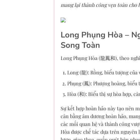
mang lại thành công vẹn toàn cho 
Long Phụng Hòa – N
Song Toàn
Long Phụng Hòa (龍鳳和), theo nghĩa
Long (龍): Rồng, biểu tượng của 
Phụng (鳳): Phượng hoàng, biểu t
Hòa (和): Biểu thị sự hòa hợp, câ
Sự kết hợp hoàn hảo này tạo nên m
cân bằng âm dương hoàn hảo, mang 
các mối quan hệ và thành công vượ
Hòa được chế tác dựa trên nguyên l
lượn, giao thoa, quấn quýt bên nha