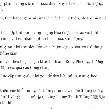
vật phẩm trang sức nhỏ hoặc điểm xuyết trên các bức tượng,
ị.
ế, thanh tao, gốm sứ cũng là chất liệu lý tưởng để thể hiện vẻ
 hòa hợp tinh xảo: Long Phụng Hòa được chế tác với hình
uấn quýt bên nhau một cách hài hòa, sinh động.
ng lớn nhỏ thể hiện Rồng và Phượng giao hòa, có thể đứng
không gian.
nh vẽ, thêu hoặc chạm khắc hình ảnh Rồng Phượng, thường
囍) hoặc quả cầu (long châu).
: Các cặp trang sức nhỏ gọn để đeo bên mình, mang theo
 thêm các biểu tượng cát tường như mây, nước (tượng trưng
ữ Hán “Hỷ” (喜), “Phúc” (福), “Long Phụng Trình Tường” (龍鳳呈
 lành).