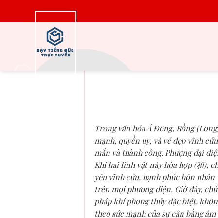
Bỏ
qua
nội
dung
Long Phụng Hòa (
Biểu Tượng Hạnh
Sống và
Trong văn hóa Á Đông, Rồng (Long) 
mạnh, quyền uy, và vẻ đẹp vĩnh cửu
mắn và thành công. Phượng đại diệ
Khi hai linh vật này hòa hợp (和), c
yêu vĩnh cửu, hạnh phúc hôn nhân 
trên mọi phương diện. Giờ đây, chún
pháp khí phong thủy đặc biệt, khôn
theo sức mạnh của sự cân bằng âm 