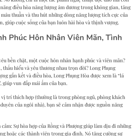
ả năng điều hòa năng lượng âm dương trong không gian, tăng
i mâu thuẫn và thu hút những dòng năng lượng tích cực của
n, giúp cuộc sống của bạn luôn hài hòa và thịnh vượng.
nh Phúc Hôn Nhân Viên Mãn, Tình
êu bền chặt, một cuộc hôn nhân hạnh phúc và viên mãn?
 thấu hiểu và yêu thương nhau trọn đời? Long Phụng
ượng gắn kết và điều hòa, Long Phụng Hòa được xem là “lá
”, giúp vun đắp mái ấm của bạn.
vị trí thích hợp (thường là trong phòng ngủ, phòng khách
 duyên của ngôi nhà), bạn sẽ cảm nhận được nguồn năng
h cảm: Sự hòa hợp của Rồng và Phượng giúp làm dịu đi những
ng hoặc các thành viên trong gia đình. Nó tăng cường sự