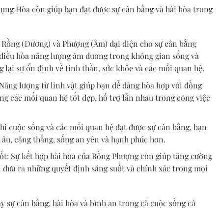
ụng Hòa còn giúp bạn đạt được sự cân bằng và hài hòa trong
Rồng (Dương) và Phượng (Âm) đại diện cho sự cân bằng
điều hòa năng lượng âm dương trong không gian sống và
 lại sự ổn định về tinh thần, sức khỏe và các mối quan hệ.
 Năng lượng từ linh vật giúp bạn dễ dàng hòa hợp với đồng
ựng các mối quan hệ tốt đẹp, hỗ trợ lẫn nhau trong công việc
hi cuộc sống và các mối quan hệ đạt được sự cân bằng, bạn
o âu, căng thẳng, sống an yên và hạnh phúc hơn.
uốt: Sự kết hợp hài hòa của Rồng Phượng còn giúp tăng cường
n đưa ra những quyết định sáng suốt và chính xác trong mọi
y sự cân bằng, hài hòa và bình an trong cả cuộc sống cá