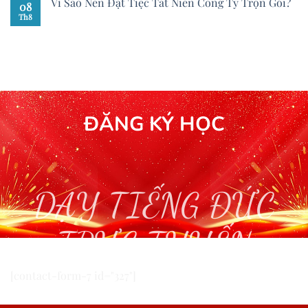
Vì Sao Nên Đặt Tiệc Tất Niên Công Ty Trọn Gói?
08
Th8
ĐĂNG KÝ HỌC
DẠY TIẾNG ĐỨC
TRỰC TUYẾN
[contact-form-7 id="327"]