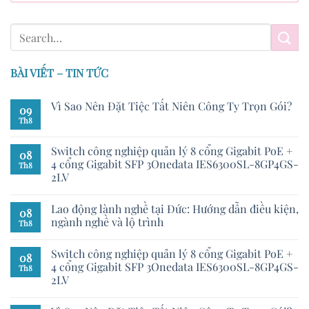
BÀI VIẾT – TIN TỨC
Vì Sao Nên Đặt Tiệc Tất Niên Công Ty Trọn Gói?
09
Th8
Switch công nghiệp quản lý 8 cổng Gigabit PoE +
08
4 cổng Gigabit SFP 3Onedata IES6300SL-8GP4GS-
Th8
2LV
Lao động lành nghề tại Đức: Hướng dẫn điều kiện,
08
ngành nghề và lộ trình
Th8
Switch công nghiệp quản lý 8 cổng Gigabit PoE +
08
4 cổng Gigabit SFP 3Onedata IES6300SL-8GP4GS-
Th8
2LV