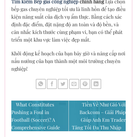
Tìm kiếm Bếp gas công nghiệp
chính hãng
Lựa chọn
bếp gas chuyên nghiệp tối ưu là linh hồn để tạo điều
kiện năng suất của dịch vụ ẩm thực. Bằng cách xác
định đặc điểm, đặt nặng độ an toàn và độ bền, và
cân nhắc kích thước cùng phạm vi, bạn có thể phát
triển một khu vực làm việc đẹp mắt.
Khởi động kế hoạch của bạn bây giờ và nâng cấp nơi
nấu nướng của bạn thành một môi trường chuyên
nghiệp!
What Constitutes
Tiền Về Như Gió Với
Pushing a Foul in
Backcom – Giải Pháp
Football (Soccer)? A
Giúp Anh Em Trader
Comprehensive Guide
Tăng Tối Đa Thu Nhập