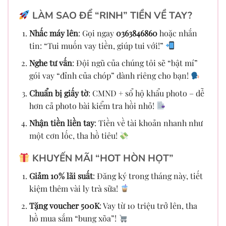
LÀM SAO ĐỂ “RINH” TIỀN VỀ TAY?
Nhấc máy lên
: Gọi ngay
0363846860
hoặc nhắn
tin: “Tui muốn vay tiền, giúp tui với!”
Nghe tư vấn
: Đội ngũ của chúng tôi sẽ “bật mí”
gói vay “đỉnh của chóp” dành riêng cho bạn!
Chuẩn bị giấy tờ
: CMND + sổ hộ khẩu photo – dễ
hơn cả photo bài kiểm tra hồi nhỏ!
Nhận tiền liền tay
: Tiền về tài khoản nhanh như
một cơn lốc, tha hồ tiêu!
KHUYẾN MÃI “HOT HÒN HỌT”
Giảm 10% lãi suất
: Đăng ký trong tháng này, tiết
kiệm thêm vài ly trà sữa!
Tặng voucher 500K
: Vay từ 10 triệu trở lên, tha
hồ mua sắm “bung xõa”!