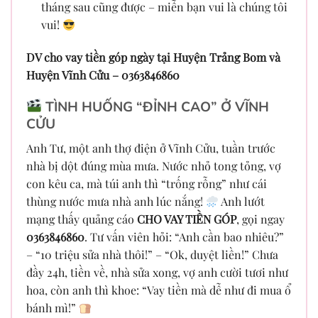
tháng sau cũng được – miễn bạn vui là chúng tôi
vui!
DV cho vay tiền góp ngày tại Huyện Trảng Bom và
Huyện Vĩnh Cửu – 0363846860
TÌNH HUỐNG “ĐỈNH CAO” Ở VĨNH
CỬU
Anh Tư, một anh thợ điện ở Vĩnh Cửu, tuần trước
nhà bị dột đúng mùa mưa. Nước nhỏ tong tỏng, vợ
con kêu ca, mà túi anh thì “trống rỗng” như cái
thùng nước mưa nhà anh lúc nắng!
Anh lướt
mạng thấy quảng cáo
CHO VAY TIỀN GÓP
, gọi ngay
0363846860
. Tư vấn viên hỏi: “Anh cần bao nhiêu?”
– “10 triệu sửa nhà thôi!” – “Ok, duyệt liền!” Chưa
đầy 24h, tiền về, nhà sửa xong, vợ anh cười tươi như
hoa, còn anh thì khoe: “Vay tiền mà dễ như đi mua ổ
bánh mì!”