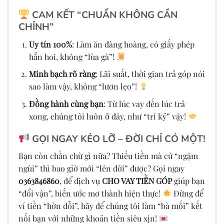
CAM KẾT “CHUẨN KHÔNG CẦN
CHỈNH”
Uy tín 100%
: Làm ăn đàng hoàng, có giấy phép
hẳn hoi, không “lùa gà”!
Minh bạch rõ ràng
: Lãi suất, thời gian trả góp nói
sao làm vậy, không “lươn lẹo”!
Đồng hành cùng bạn
: Từ lúc vay đến lúc trả
xong, chúng tôi luôn ở đây, như “tri kỷ” vậy!
GỌI NGAY KẺO LỠ – ĐỜI CHỈ CÓ MỘT!
Bạn còn chần chừ gì nữa? Thiếu tiền mà cứ “ngậm
ngùi” thì bao giờ mới “lên đời” được? Gọi ngay
0363846860
, để dịch vụ
CHO VAY TIỀN GÓP
giúp bạn
“đổi vận”, biến ước mơ thành hiện thực!
Đừng để
ví tiền “hờn dỗi”, hãy để chúng tôi làm “bà mối” kết
nối bạn với những khoản tiền siêu xịn!