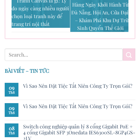
Tranh Canvas là gì? Lý
Hàng Ngày Khởi Hành Từ
do ngày càng nhiều người
Đà Nẵng, Hội An, Cửa Đại
chọn loại tranh này để
– Khám Phá Khu Dự Trữ
trang trí nội thất
Sinh Quyển Thế Giới
BÀI VIẾT – TIN TỨC
Vì Sao Nên Đặt Tiệc Tất Niên Công Ty Trọn Gói?
09
Th8
Vì Sao Nên Đặt Tiệc Tất Niên Công Ty Trọn Gói?
09
Th8
Switch công nghiệp quản lý 8 cổng Gigabit PoE +
08
4 cổng Gigabit SFP 3Onedata IES6300SL-8GP4GS-
Th8
2LV