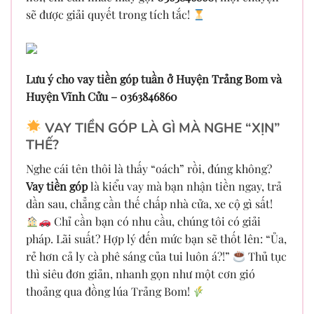
sẽ được giải quyết trong tích tắc!
Lưu ý cho vay tiền góp tuần ở Huyện Trảng Bom và
Huyện Vĩnh Cửu – 0363846860
VAY TIỀN GÓP LÀ GÌ MÀ NGHE “XỊN”
THẾ?
Nghe cái tên thôi là thấy “oách” rồi, đúng không?
Vay tiền góp
là kiểu vay mà bạn nhận tiền ngay, trả
dần sau, chẳng cần thế chấp nhà cửa, xe cộ gì sất!
Chỉ cần bạn có nhu cầu, chúng tôi có giải
pháp. Lãi suất? Hợp lý đến mức bạn sẽ thốt lên: “Ủa,
rẻ hơn cả ly cà phê sáng của tui luôn á?!”
Thủ tục
thì siêu đơn giản, nhanh gọn như một cơn gió
thoảng qua đồng lúa Trảng Bom!