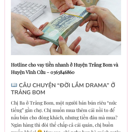
Hotline cho vay tiền nhanh ở Huyện Trảng Bom và
Huyện Vĩnh Cửu – 0363846860
CÂU CHUYỆN “ĐỜI LẮM DRAMA” Ở
TRẢNG BOM
Chị Ba ở Trảng Bom, một người bán bún riêu “nức
tiếng” gần chợ. Chị muốn mua thêm cái nồi to để
nấu bún cho đông khách, nhưng tiền đâu mà mua?
Ngân hàng thì đòi thế chấp cả cái quán, chị buồn