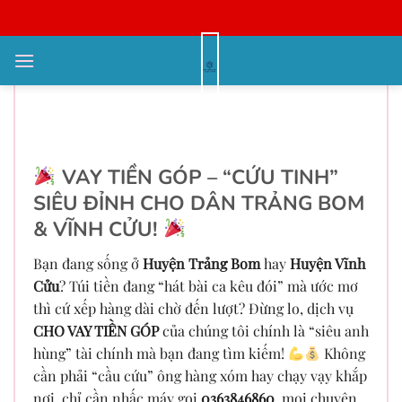
Bỏ
qua
nội
Alo cho vay tiền góp tháng ở
dung
Huyện Trảng Bom và Huyện Vĩnh
Cửu – 0363846860
VAY TIỀN GÓP – “CỨU TINH”
SIÊU ĐỈNH CHO DÂN TRẢNG BOM
& VĨNH CỬU!
Bạn đang sống ở
Huyện Trảng Bom
hay
Huyện Vĩnh
Cửu
? Túi tiền đang “hát bài ca kêu đói” mà ước mơ
thì cứ xếp hàng dài chờ đến lượt? Đừng lo, dịch vụ
CHO VAY TIỀN GÓP
của chúng tôi chính là “siêu anh
hùng” tài chính mà bạn đang tìm kiếm!
Không
cần phải “cầu cứu” ông hàng xóm hay chạy vạy khắp
nơi, chỉ cần nhấc máy gọi
0363846860
, mọi chuyện