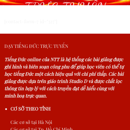
TRỰC TUYẾN
[contact-form-7 id="327"]
DẠY TIẾNG ĐỨC TRỰC TUYẾN
Tiếng Đức online của NTT là hệ thống các bài giảng được
ghi hình và biên soạn công phu để giúp học viên có thể tự
học tiếng Đức một cách hiệu quả với chi phí thấp. Các bài
giảng được dựa trên giáo trình Studio D và được chắt lọc
thông tin hợp lý với cách truyền đạt dễ hiểu cùng với
minh hoạ trực quan.
CƠ SỞ THEO TỈNH
Các cơ sở tại Hà Nội
Các cơ sở tại Tp. Hồ Chí Minh