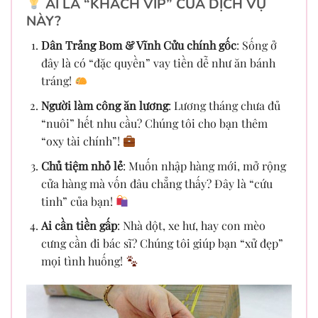
AI LÀ “KHÁCH VIP” CỦA DỊCH VỤ
NÀY?
Dân Trảng Bom & Vĩnh Cửu chính gốc
: Sống ở
đây là có “đặc quyền” vay tiền dễ như ăn bánh
tráng!
Người làm công ăn lương
: Lương tháng chưa đủ
“nuôi” hết nhu cầu? Chúng tôi cho bạn thêm
“oxy tài chính”!
Chủ tiệm nhỏ lẻ
: Muốn nhập hàng mới, mở rộng
cửa hàng mà vốn đâu chẳng thấy? Đây là “cứu
tinh” của bạn!
Ai cần tiền gấp
: Nhà dột, xe hư, hay con mèo
cưng cần đi bác sĩ? Chúng tôi giúp bạn “xử đẹp”
mọi tình huống!