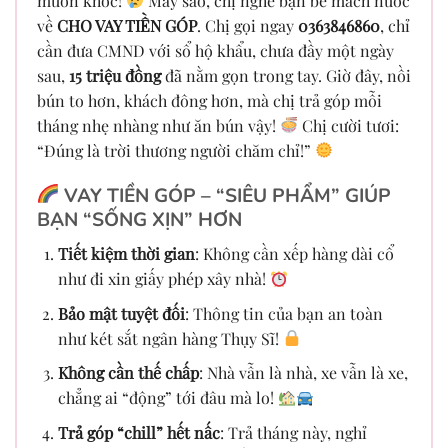
muốn khóc!
May sao, chị nghe bạn bè mách nước
về
CHO VAY TIỀN GÓP
. Chị gọi ngay
0363846860
, chỉ
cần đưa CMND với sổ hộ khẩu, chưa đầy một ngày
sau,
15 triệu đồng
đã nằm gọn trong tay. Giờ đây, nồi
bún to hơn, khách đông hơn, mà chị trả góp mỗi
tháng nhẹ nhàng như ăn bún vậy!
Chị cười tươi:
“Đúng là trời thương người chăm chỉ!”
VAY TIỀN GÓP – “SIÊU PHẨM” GIÚP
BẠN “SỐNG XỊN” HƠN
Tiết kiệm thời gian
: Không cần xếp hàng dài cổ
như đi xin giấy phép xây nhà!
Bảo mật tuyệt đối
: Thông tin của bạn an toàn
như két sắt ngân hàng Thụy Sĩ!
Không cần thế chấp
: Nhà vẫn là nhà, xe vẫn là xe,
chẳng ai “động” tới đâu mà lo!
Trả góp “chill” hết nấc
: Trả tháng này, nghỉ