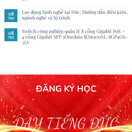
Lao động lành nghề tại Đức: Hướng dẫn điều kiện,
08
ngành nghề và lộ trình
Th8
Switch công nghiệp quản lý 8 cổng Gigabit PoE +
08
4 cổng Gigabit SFP 3Onedata IES6300SL-8GP4GS-
Th8
2LV
ĐĂNG KÝ HỌC
DẠY TIẾNG ĐỨC