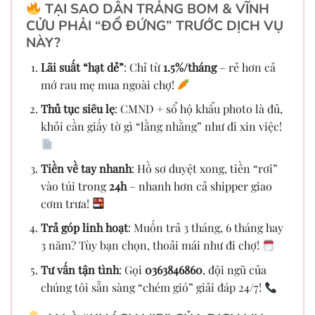
TẠI SAO DÂN TRẢNG BOM & VĨNH
CỬU PHẢI “ĐỔ ĐỨNG” TRƯỚC DỊCH VỤ
NÀY?
Lãi suất “hạt dẻ”
: Chỉ từ
1.5%/tháng
– rẻ hơn cả
mớ rau mẹ mua ngoài chợ!
Thủ tục siêu lẹ
: CMND + sổ hộ khẩu photo là đủ,
khỏi cần giấy tờ gì “lằng nhằng” như đi xin việc!
Tiền về tay nhanh
: Hồ sơ duyệt xong, tiền “rơi”
vào túi trong
24h
– nhanh hơn cả shipper giao
cơm trưa!
Trả góp linh hoạt
: Muốn trả 3 tháng, 6 tháng hay
3 năm? Tùy bạn chọn, thoải mái như đi chợ!
Tư vấn tận tình
: Gọi
0363846860
, đội ngũ của
chúng tôi sẵn sàng “chém gió” giải đáp 24/7!