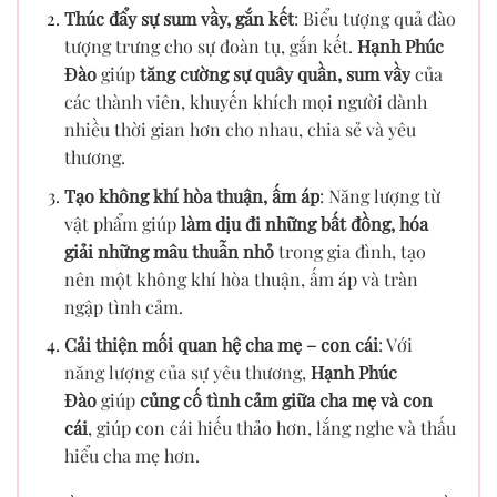
Thúc đẩy sự sum vầy, gắn kết
: Biểu tượng quả đào
tượng trưng cho sự đoàn tụ, gắn kết.
Hạnh Phúc
Đào
giúp
tăng cường sự quây quần, sum vầy
của
các thành viên, khuyến khích mọi người dành
nhiều thời gian hơn cho nhau, chia sẻ và yêu
thương.
Tạo không khí hòa thuận, ấm áp
: Năng lượng từ
vật phẩm giúp
làm dịu đi những bất đồng, hóa
giải những mâu thuẫn nhỏ
trong gia đình, tạo
nên một không khí hòa thuận, ấm áp và tràn
ngập tình cảm.
Cải thiện mối quan hệ cha mẹ – con cái
: Với
năng lượng của sự yêu thương,
Hạnh Phúc
Đào
giúp
củng cố tình cảm giữa cha mẹ và con
cái
, giúp con cái hiếu thảo hơn, lắng nghe và thấu
hiểu cha mẹ hơn.