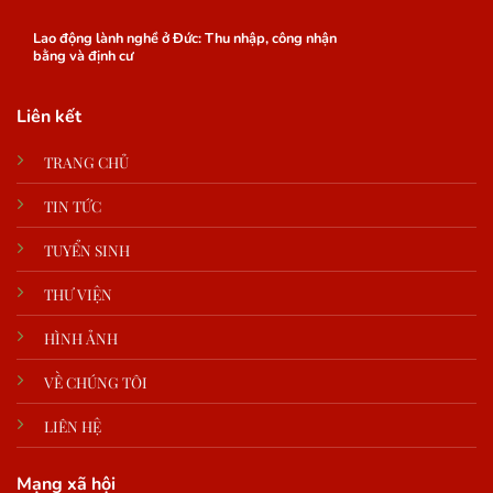
Lao động lành nghề ở Đức: Thu nhập, công nhận
bằng và định cư
Liên kết
TRANG CHỦ
TIN TỨC
TUYỂN SINH
THƯ VIỆN
HÌNH ẢNH
VỀ CHÚNG TÔI
LIÊN HỆ
Mạng xã hội