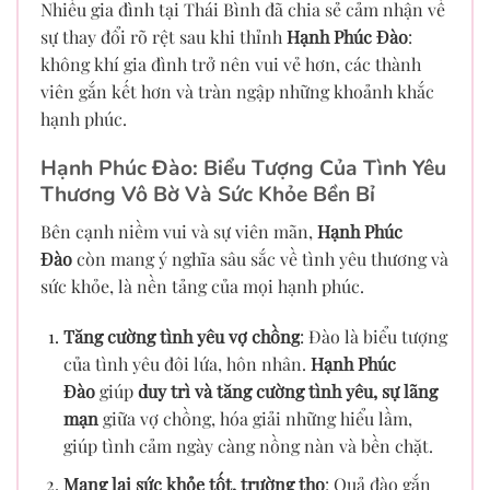
Nhiều gia đình tại Thái Bình đã chia sẻ cảm nhận về
sự thay đổi rõ rệt sau khi thỉnh
Hạnh Phúc Đào
:
không khí gia đình trở nên vui vẻ hơn, các thành
viên gắn kết hơn và tràn ngập những khoảnh khắc
hạnh phúc.
Hạnh Phúc Đào: Biểu Tượng Của Tình Yêu
Thương Vô Bờ Và Sức Khỏe Bền Bỉ
Bên cạnh niềm vui và sự viên mãn,
Hạnh Phúc
Đào
còn mang ý nghĩa sâu sắc về tình yêu thương và
sức khỏe, là nền tảng của mọi hạnh phúc.
Tăng cường tình yêu vợ chồng
: Đào là biểu tượng
của tình yêu đôi lứa, hôn nhân.
Hạnh Phúc
Đào
giúp
duy trì và tăng cường tình yêu, sự lãng
mạn
giữa vợ chồng, hóa giải những hiểu lầm,
giúp tình cảm ngày càng nồng nàn và bền chặt.
Mang lại sức khỏe tốt, trường thọ
: Quả đào gắn