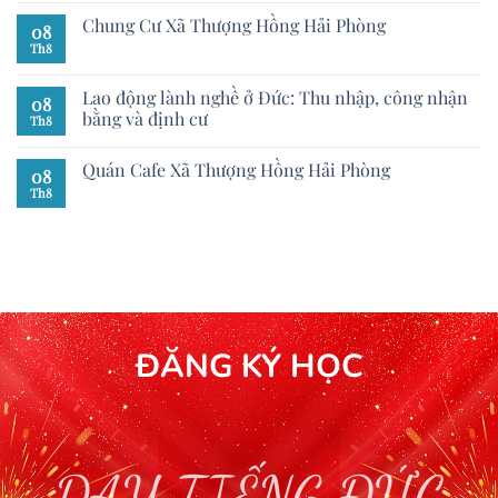
Chung Cư Xã Thượng Hồng Hải Phòng
08
Th8
Lao động lành nghề ở Đức: Thu nhập, công nhận
08
bằng và định cư
Th8
Quán Cafe Xã Thượng Hồng Hải Phòng
08
Th8
ĐĂNG KÝ HỌC
DẠY TIẾNG ĐỨC