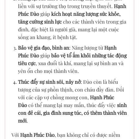
liền với sự trường thọ trong truyền thuyết.
Hạnh
Phúc Đào
giúp
kích hoạt năng lượng sức khỏe,
tăng cường sinh lực
cho các thành viên trong gia
đình, đặc biệt là người già, mang lại một cuộc
sống an khang, ít bệnh tật.
Bảo vệ gia đạo, bình an
: Năng lượng từ
Hạnh
Phúc Đào
giúp
bảo vệ tổ ấm khỏi những tác động
tiêu cực
, xua đuổi tà khí, mang lại sự bình an và
yên ổn cho mọi thành viên.
Thúc đẩy sự sinh sôi, nảy nở
: Đào còn là biểu
tượng của sự phồn thịnh, con cháu đầy đàn. Đối
với các cặp vợ chồng mong con,
Hạnh Phúc
Đào
có thể mang lại may mắn, thúc đẩy việc
sinh
con đẻ cái, gia đình sung túc, có thêm thành viên
mới
.
Với
Hạnh Phúc Đào
, bạn không chỉ có được niềm