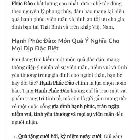
Phúc Đào
chất lượng cao nhất, được chế tác đúng
theo nguyên lý phong thủy, đảm bảo mang lại hiệu
quả hạnh phúc, viên mãn và bình an tối ưu cho gia
đình bạn tại Thái Bình và trên khắp Việt Nam.
Hạnh Phúc Đào: Món Quà Ý Nghĩa Cho
Mọi Dịp Đặc Biệt
Bạn đang tìm kiếm một món quà độc đáo, mang
thông điệp ý nghĩa về sự viên mãn, niềm vui và tình
yêu thương trong gia đình cho người thân, bạn bè
hay đối tác?
Hạnh Phúc Đào
chính là lựa chọn hoàn
hảo. Tặng
Hạnh Phúc Đào
không chỉ là trao một vật
phẩm trang trí tinh tế, mà còn là gửi gắm mong ước
về một cuộc sống
gia đình hạnh phúc, tràn ngập
niềm vui, tình yêu thương và mọi sự viên mãn
đến
người nhận.
Quà tặng cưới hỏi, kỷ niệm ngày cưới
: Gửi gắm