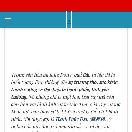
Bỏ
qua
nội
Hạnh Phúc Đào (幸福桃): Quả Đào
dung
Hạnh Phúc – Biểu Tượng Viên
Mãn, Niềm Vui và Tình Yêu
Thương Vô Bờ Trong Gia Đình
Bạn!
Trong văn hóa phương Đông,
quả đào
từ lâu đã là
biểu tượng linh thiêng của
sự trường thọ, sức khỏe,
thịnh vượng và đặc biệt là hạnh phúc, tình yêu
thương
. Nó không chỉ là một loại trái cây mà còn
gắn liền với hình ảnh Vườn Đào Tiên của Tây Vương
Mẫu, nơi ban tặng sự bất tử và những điều tốt lành
nhất. Khi được gọi là
Hạnh Phúc Đào (幸福桃)
, ý
nghĩa của nó càng trở nên sâu sắc và nhân văn