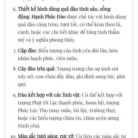
Thiết kế hình dáng quả đào tinh xảo, sống
động
:
Hạnh Phúc Đào
được chế tác với hình dáng
quả đào căng tròn, tươi tốt, có thể kèm theo lá,
cành, hoặc các chi tiết khác để tăng tính thẩm
mỹ và ý nghĩa phong thủy.
Cặp đào
: Biểu tượng của tình yêu đôi lứa, hôn
nhân hạnh phúc, viên mãn.
Cây đào trĩu quả
: Tượng trưng cho sự sinh sôi
nảy nở, con cháu đầy đàn, gia đình sung túc, phú
quý.
Đào kết hợp với các linh vật
: Có thể kết hợp với
tượng Phật Di Lặc (hạnh phúc, hoan hỉ), tượng
Phúc Lộc Thọ (may mắn, tài lộc, trường thọ),
hoặc các biểu tượng chim én, chim uyên ương
(tình yêu).
Màu sắc tươi sáng, rực rỡ
: Ưu tiên các màu sắc tự