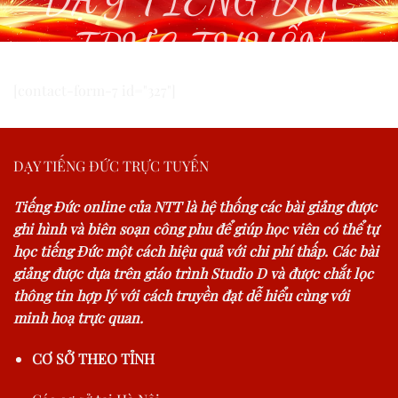
TRỰC TUYẾN
[contact-form-7 id="327"]
DẠY TIẾNG ĐỨC TRỰC TUYẾN
Tiếng Đức online của NTT là hệ thống các bài giảng được
ghi hình và biên soạn công phu để giúp học viên có thể tự
học tiếng Đức một cách hiệu quả với chi phí thấp. Các bài
giảng được dựa trên giáo trình Studio D và được chắt lọc
thông tin hợp lý với cách truyền đạt dễ hiểu cùng với
minh hoạ trực quan.
CƠ SỞ THEO TỈNH