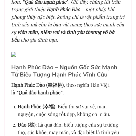
hơn:
“Quả đào hạnh phúc”
. Giờ đây, chúng tôi trân
trọng giới thiệu
Hạnh Phúc Đào
– một pháp khí
phong thủy đặc biệt, không chỉ là vật phẩm trang trí
tinh xảo mà còn là báu vật mang theo sức mạnh của
sự
viên mãn, niềm vui và tình yêu thương vô bờ
bến
cho gia đình bạn.
Hạnh Phúc Đào – Nguồn Gốc Sức Mạnh
Từ Biểu Tượng Hạnh Phúc Vĩnh Cửu
Hạnh Phúc Đào (幸福桃)
, theo nghĩa Hán Việt,
là
“Quả đào hạnh phúc”
.
Hạnh Phúc (幸福)
: Biểu thị sự vui vẻ, mãn
nguyện, cuộc sống tốt đẹp, không có lo âu.
Đào (桃)
: Là quả đào, biểu tượng của sự trường
thọ, sức khỏe, may mắn, và đặc biệt là tình yêu