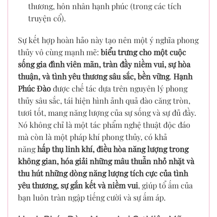
thương, hôn nhân hạnh phúc (trong các tích
truyện cổ).
Sự kết hợp hoàn hảo này tạo nên một ý nghĩa phong
thủy vô cùng mạnh mẽ:
biểu trưng cho một cuộc
sống gia đình viên mãn, tràn đầy niềm vui, sự hòa
thuận, và tình yêu thương sâu sắc, bền vững
.
Hạnh
Phúc Đào
được chế tác dựa trên nguyên lý phong
thủy sâu sắc, tái hiện hình ảnh quả đào căng tròn,
tươi tốt, mang năng lượng của sự sống và sự đủ đầy.
Nó không chỉ là một tác phẩm nghệ thuật độc đáo
mà còn là một pháp khí phong thủy, có khả
năng
hấp thụ linh khí, điều hòa năng lượng trong
không gian, hóa giải những mâu thuẫn nhỏ nhặt và
thu hút những dòng năng lượng tích cực của tình
yêu thương, sự gắn kết và niềm vui
, giúp tổ ấm của
bạn luôn tràn ngập tiếng cười và sự ấm áp.