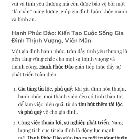
vui và tình yêu thương mà còn được bảo vệ bởi một
“lá chắn” năng lượng, giúp gia đình luôn khỏe mạnh
và bình an.
Hạnh Phúc Đào: Kiến Tạo Cuộc Sống Gia
Đình Thịnh Vượng, Viên Mãn
Một gia đình hạnh phúc, tràn đầy tình yêu thương là
nền tảng vững chắc cho mọi sự thịnh vượng và
thành công.
Hạnh Phúc Đào
gián tiếp thúc đẩy sự
phát triển toàn diện.
Gia tăng tài lộc, phú quý
: Khi gia đình hòa thuận,
hạnh phúc, mọi thành viên đều có tinh thần tốt
để làm việc hiệu quả, từ đó
thu hút thêm tài lộc
và phú quý
về cho gia đình.
Công việc thuận lợi, sự nghiệp phát triển
: Năng
lượng tích cực từ gia đình là động lực mạnh
mẽ.
Hạnh Phúc Đào
giúp
tạo ra môi trường thuận