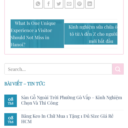
What Is One Unique
Kinh nghiệm sửa chữa ô
Experience a Visitor
tô từ A đến Z cho người
Should Not Miss in
mới bắt đầu
Hanoi?
BÀI VIẾT – TIN TỨC
Sàn Gỗ Ngoài Trời Phường Gò Vấp – Kinh Nghiệm
08
Chọn Và Thi Công
Th8
Băng Keo In Chữ Mua 1 Tặng 1 Đủ Size Giá Rẻ
08
HCM
Th8