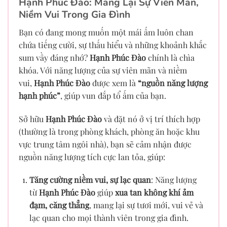
Hạnh Phúc Đào: Mang Lại Sự Viên Mãn,
Niềm Vui Trong Gia Đình
Bạn có đang mong muốn một mái ấm luôn chan
chứa tiếng cười, sự thấu hiểu và những khoảnh khắc
sum vầy đáng nhớ?
Hạnh Phúc Đào
chính là chìa
khóa. Với năng lượng của sự viên mãn và niềm
vui,
Hạnh Phúc Đào
được xem là
“nguồn năng lượng
hạnh phúc”
, giúp vun đắp tổ ấm của bạn.
Sở hữu
Hạnh Phúc Đào
và đặt nó ở vị trí thích hợp
(thường là trong phòng khách, phòng ăn hoặc khu
vực trung tâm ngôi nhà), bạn sẽ cảm nhận được
nguồn năng lượng tích cực lan tỏa, giúp:
Tăng cường niềm vui, sự lạc quan
: Năng lượng
từ
Hạnh Phúc Đào
giúp
xua tan không khí ảm
đạm, căng thẳng
, mang lại sự tươi mới, vui vẻ và
lạc quan cho mọi thành viên trong gia đình.