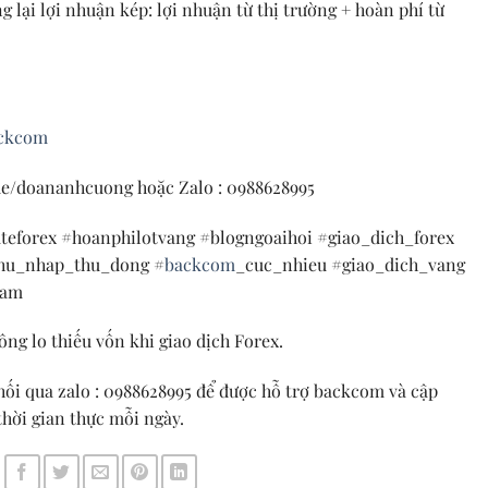
 lại lợi nhuận kép: lợi nhuận từ thị trường + hoàn phí từ
ckcom
.me/doananhcuong hoặc Zalo : 0988628995
teforex #hoanphilotvang #blogngoaihoi #giao_dich_forex
thu_nhap_thu_dong #
backcom
_cuc_nhieu #giao_dich_vang
nam
ông lo thiếu vốn khi giao dịch Forex.
hối qua zalo : 0988628995 để được hỗ trợ backcom và cập
thời gian thực mỗi ngày.