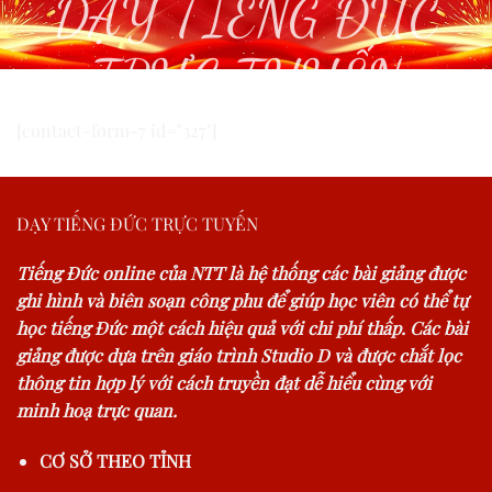
DẠY TIẾNG ĐỨC
TRỰC TUYẾN
[contact-form-7 id="327"]
DẠY TIẾNG ĐỨC TRỰC TUYẾN
Tiếng Đức online của NTT là hệ thống các bài giảng được
ghi hình và biên soạn công phu để giúp học viên có thể tự
học tiếng Đức một cách hiệu quả với chi phí thấp. Các bài
giảng được dựa trên giáo trình Studio D và được chắt lọc
thông tin hợp lý với cách truyền đạt dễ hiểu cùng với
minh hoạ trực quan.
CƠ SỞ THEO TỈNH