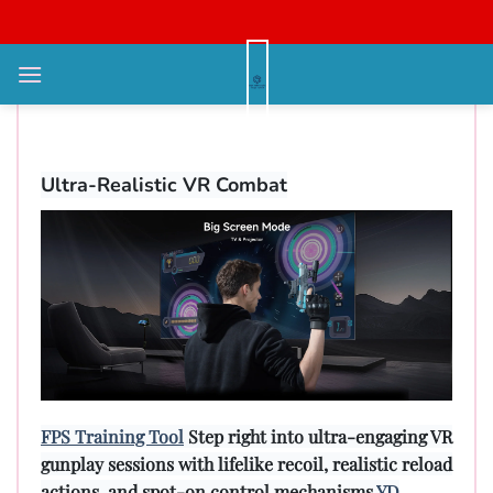
Bỏ
qua
nội
Onward Shooter Quest
dung
Compatible Gun
Ultra-Realistic VR Combat
FPS Training Tool
Step right into ultra-engaging VR
gunplay sessions with lifelike recoil, realistic reload
actions, and spot-on control mechanisms.
YD