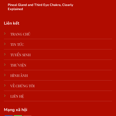
Pineal Gland and Third Eye Chakra, Clearly
Explained
Liên kết
TRANG CHỦ
TIN TỨC
TUYỂN SINH
THƯ VIỆN
HÌNH ẢNH
VỀ CHÚNG TÔI
LIÊN HỆ
Mạng xã hội