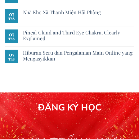
Nhà Kho Xã Thanh Miện Hải Phòng
07
Th8
Pineal Gland and Third Eye Chakra, Clearly
07
Explained
Th8
Hiburan Seru dan Pengalaman Main Online yang
07
Mengasyikkan
Th8
ĐĂNG KÝ HỌC