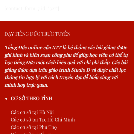
[contact-form-7 id="327"]
DẠY TIẾNG ĐỨC TRỰC TUYẾN
Tiếng Đức online của NTT là hệ thống các bài giảng được
ghi hình và biên soạn công phu để giúp học viên có thể tự
học tiếng Đức một cách hiệu quả với chi phí thấp. Các bài
giảng được dựa trên giáo trình Studio D và được chắt lọc
thông tin hợp lý với cách truyền đạt dễ hiểu cùng với
minh hoạ trực quan.
CƠ SỞ THEO TỈNH
Các cơ sở tại Hà Nội
Các cơ sở tại Tp. Hồ Chí Minh
Các cơ sở tại Phú Thọ