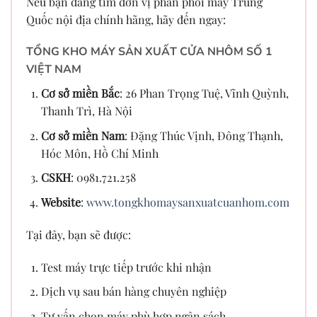
Nếu bạn đang tìm đơn vị phân phối máy Trung
Quốc nội địa chính hãng, hãy đến ngay:
TỔNG KHO MÁY SẢN XUẤT CỬA NHÔM SỐ 1
VIỆT NAM
Cơ sở miền Bắc
: 26 Phan Trọng Tuệ, Vĩnh Quỳnh,
Thanh Trì, Hà Nội
Cơ sở miền Nam
: Đặng Thúc Vịnh, Đông Thạnh,
Hóc Môn, Hồ Chí Minh
CSKH
: 0981.721.258
Website
:
www.tongkhomaysanxuatcuanhom.com
Tại đây, bạn sẽ được:
Test máy trực tiếp trước khi nhận
Dịch vụ sau bán hàng chuyên nghiệp
Tư vấn chọn máy phù hợp ngân sách