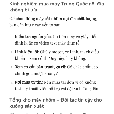
Kinh nghiệm mua máy Trung Quốc nội địa
không bị lừa
Để
chọn đúng máy cắt nhôm nội địa chất lượng
,
bạn cần lưu ý các yếu tố sau:
Kiểm tra nguồn gốc:
Ưu tiên máy có giấy kiểm
định hoặc có video test máy thực tế.
Linh kiện lõi:
Chú ý motor, xy lanh, mạch điều
khiển – xem có thương hiệu hay không.
Xem cơ cấu bàn trượt, gá cữ:
Có chắc chắn, có
chỉnh góc mượt không?
Nơi mua uy tín:
Nên mua tại đơn vị có xưởng
test, kỹ thuật viên hỗ trợ cài đặt và hướng dẫn.
Tổng kho máy nhôm – Đối tác tin cậy cho
xưởng sản xuất