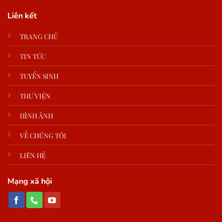
Liên kết
TRANG CHỦ
TIN TỨC
TUYỂN SINH
THƯ VIỆN
HÌNH ẢNH
VỀ CHÚNG TÔI
LIÊN HỆ
Mạng xã hội