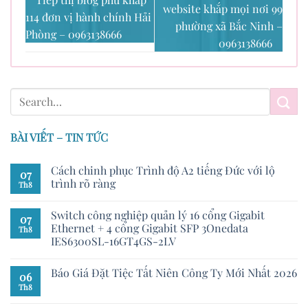
website khắp mọi nơi 99
114 đơn vị hành chính Hải
phường xã Bắc Ninh –
Phòng – 0963138666
0963138666
BÀI VIẾT – TIN TỨC
Cách chinh phục Trình độ A2 tiếng Đức với lộ
07
trình rõ ràng
Th8
Switch công nghiệp quản lý 16 cổng Gigabit
07
Ethernet + 4 cổng Gigabit SFP 3Onedata
Th8
IES6300SL-16GT4GS-2LV
Báo Giá Đặt Tiệc Tất Niên Công Ty Mới Nhất 2026
06
Th8