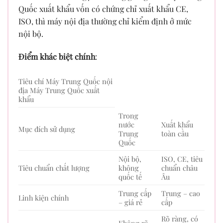
Quốc xuất khẩu vốn có chứng chỉ xuất khẩu CE,
ISO, thì máy nội địa thường chỉ kiểm định ở mức
nội bộ.
Điểm khác biệt chính
:
Tiêu chí Máy Trung Quốc nội
địa Máy Trung Quốc xuất
khẩu
Trong
nước
Xuất khẩu
Mục đích sử dụng
Trung
toàn cầu
Quốc
Nội bộ,
ISO, CE, tiêu
Tiêu chuẩn chất lượng
không
chuẩn châu
quốc tế
Âu
Trung cấp
Trung – cao
Linh kiện chính
– giá rẻ
cấp
Rõ ràng, có
Không rõ