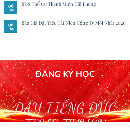
BĐS Thổ Cư Thanh Miện Hải Phòng
06
Th8
Báo Giá Đặt Tiệc Tất Niên Công Ty Mới Nhất 2026
06
Th8
ĐĂNG KÝ HỌC
DẠY TIẾNG ĐỨC
TRỰC TUYẾN