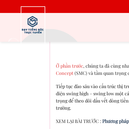
Bỏ
qua
nội
dung
SMC series tập 2 –
đún
Ở phần trước
, chúng ta đã cùng n
Concept
(SMC) và tầm quan trọng củ
Tiếp tục đào sâu vào cấu trúc thị 
diện swing high – swing low một c
trọng để theo dõi dấu vết dòng tiền
trường.
XEM LẠI BÀI TRƯỚC :
Phương pháp