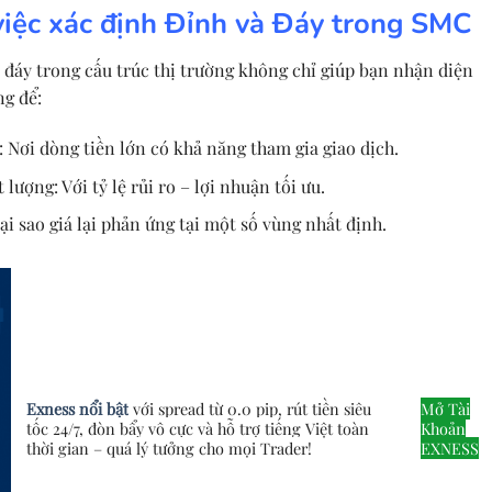
iệc xác định Đỉnh và Đáy trong SMC
à đáy trong cấu trúc thị trường không chỉ giúp bạn nhận diện
ng để:
 Nơi dòng tiền lớn có khả năng tham gia giao dịch.
ượng: Với tỷ lệ rủi ro – lợi nhuận tối ưu.
tại sao giá lại phản ứng tại một số vùng nhất định.
Exness nổi bật
với spread từ 0.0 pip, rút tiền siêu
Mở Tài
tốc 24/7, đòn bẩy vô cực và hỗ trợ tiếng Việt toàn
Khoản
thời gian – quá lý tưởng cho mọi Trader!
EXNESS