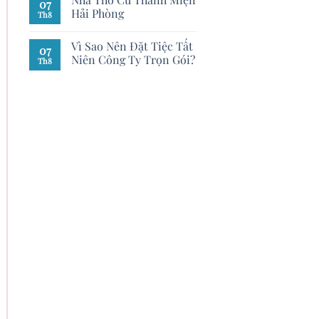
07
Hải Phòng
Th8
Vì Sao Nên Đặt Tiệc Tất
07
Niên Công Ty Trọn Gói?
Th8