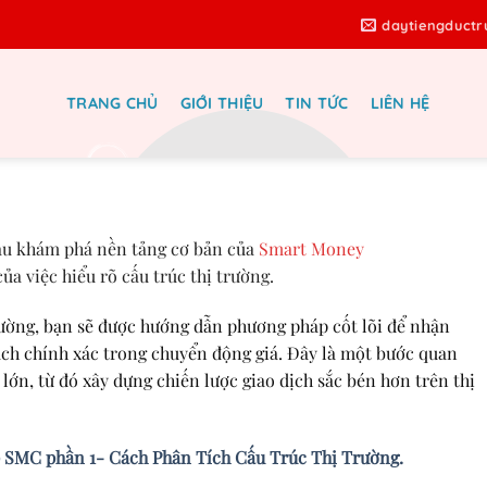
daytiengduct
TRANG CHỦ
GIỚI THIỆU
TIN TỨC
LIÊN HỆ
 Bí quyết đọc đỉnh đáy thị trường
g cách cho newbie
hau khám phá nền tảng cơ bản của
Smart Money
a việc hiểu rõ cấu trúc thị trường.
trường, bạn sẽ được hướng dẫn phương pháp cốt lõi để nhận
ách chính xác trong chuyển động giá. Đây là một bước quan
 lớn, từ đó xây dựng chiến lược giao dịch sắc bén hơn trên thị
 SMC phần 1- Cách Phân Tích Cấu Trúc Thị Trường.