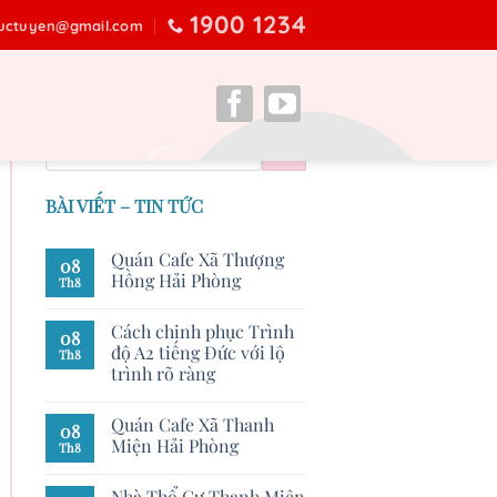
1900 1234
ructuyen@gmail.com
BÀI VIẾT – TIN TỨC
Quán Cafe Xã Thượng
08
Hồng Hải Phòng
Th8
Cách chinh phục Trình
08
độ A2 tiếng Đức với lộ
Th8
trình rõ ràng
Quán Cafe Xã Thanh
08
Miện Hải Phòng
Th8
Nhà Thổ Cư Thanh Miện