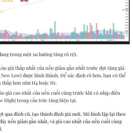
đang trong một xu hướng tăng rõ rệt.
ào giá thấp nhất của nến giảm gần nhất trước đợt tăng giá
(New Low) được hình thành. Để xác định rõ hơn, bạn có thể
n thấp hơn như H4 hoặc H1.
o giá cao nhất của nến cuối cùng trước khi có nhịp điều
 High) trong cấu trúc tăng hiện tại.
ợt qua đỉnh cũ, tạo thành đỉnh giá mới. Mô hình lặp lại theo
 đáy nến giảm gần nhất, và giá cao nhất của nến cuối cùng
i.