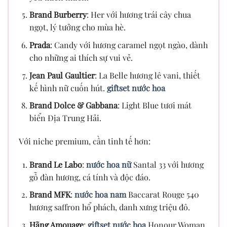
Brand Burberry
: Her với hương trái cây chua
ngọt, lý tưởng cho mùa hè.
Prada
: Candy với hương caramel ngọt ngào, dành
cho những ai thích sự vui vẻ.
Jean Paul Gaultier
: La Belle hương lê vani, thiết
kế hình nữ cuốn hút.
giftset nước hoa
Brand Dolce & Gabbana
: Light Blue tươi mát
biển Địa Trung Hải.
Với niche premium, cần tinh tế hơn:
Brand Le Labo
:
nước hoa nữ
Santal 33 với hương
gỗ đàn hương, cá tính và độc đáo.
Brand MFK
:
nước hoa nam
Baccarat Rouge 540
hương saffron hổ phách, danh xưng triệu đô.
Hãng Amouage
:
giftset nước hoa
Honour Woman