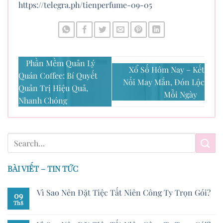
https://telegra.ph/tienperfume-09-05
Phần Mềm Quản Lý
Xổ Số Hôm Nay – Kết
Quán Coffee: Bí Quyết
Nối May Mắn, Đón Lộc
Quản Trị Hiệu Quả,
Mỗi Ngày
Nhanh Chóng
BÀI VIẾT – TIN TỨC
Vì Sao Nên Đặt Tiệc Tất Niên Công Ty Trọn Gói?
09
Th8