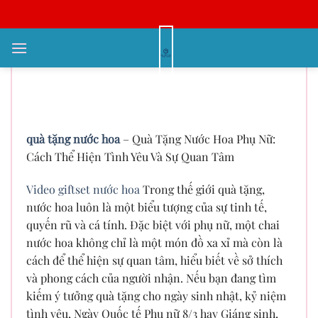
Bỏ
qua
nội
Hướng Dẫn Chọn Quà Tặng Nước
dung
Hoa Cho Phụ Nữ: Ý Nghĩa Và
Đẳng Cấp
quà tặng nước hoa
– Quà Tặng Nước Hoa Phụ Nữ:
Cách Thể Hiện Tình Yêu Và Sự Quan Tâm
Video giftset nước hoa
Trong thế giới quà tặng,
nước hoa luôn là một biểu tượng của sự tinh tế,
quyến rũ và cá tính. Đặc biệt với phụ nữ, một chai
nước hoa không chỉ là một món đồ xa xỉ mà còn là
cách để thể hiện sự quan tâm, hiểu biết về sở thích
và phong cách của người nhận. Nếu bạn đang tìm
kiếm ý tưởng quà tặng cho ngày sinh nhật, kỷ niệm
tình yêu, Ngày Quốc tế Phụ nữ 8/3 hay Giáng sinh,