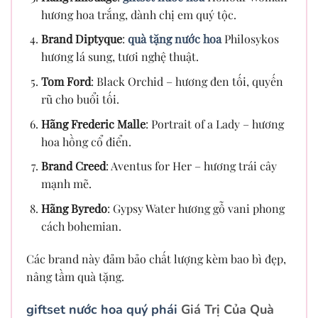
hương hoa trắng, dành chị em quý tộc.
Brand Diptyque
:
quà tặng nước hoa
Philosykos
hương lá sung, tươi nghệ thuật.
Tom Ford
: Black Orchid – hương đen tối, quyến
rũ cho buổi tối.
Hãng Frederic Malle
: Portrait of a Lady – hương
hoa hồng cổ điển.
Brand Creed
: Aventus for Her – hương trái cây
mạnh mẽ.
Hãng Byredo
: Gypsy Water hương gỗ vani phong
cách bohemian.
Các brand này đảm bảo chất lượng kèm bao bì đẹp,
nâng tầm quà tặng.
giftset nước hoa quý phái
Giá Trị Của Quà