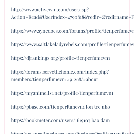
http://www.activewin.com/user.asp?
Action=Read&UserIndex=4790818&redir=&redirname=
https://www.syncdocs.com/forums/profile/tienperfumev
https://www.saltlakeladyrebels.com/profile/tienperfume
https://djrankings.org/profile-tienperfumevn1
https://forums.servethehome.com/index.php?
members/tienperfumevn1.191268/#about
https://myanimelist.net/profile/tienperfumevn1
https://pbase.com/tienperfumevn1
lon tre nho
https://bookmeter.com/users/1619107
bao dam
https://us.enrollbusiness.com/BusinessProfile/7537484/t