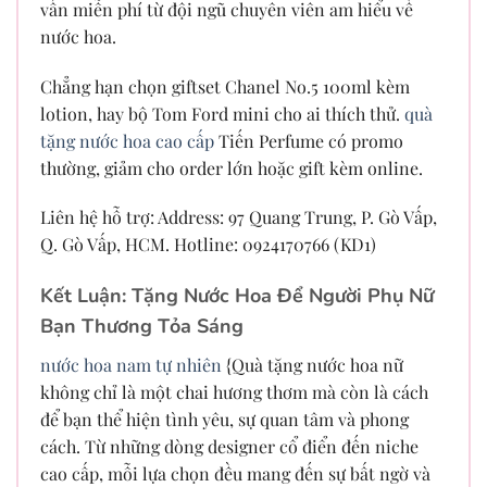
vấn miễn phí từ đội ngũ chuyên viên am hiểu về
nước hoa.
Chẳng hạn chọn giftset Chanel No.5 100ml kèm
lotion, hay bộ Tom Ford mini cho ai thích thử.
quà
tặng nước hoa cao cấp
Tiến Perfume có promo
thường, giảm cho order lớn hoặc gift kèm online.
Liên hệ hỗ trợ: Address: 97 Quang Trung, P. Gò Vấp,
Q. Gò Vấp, HCM. Hotline: 0924170766 (KD1)
Kết Luận: Tặng Nước Hoa Để Người Phụ Nữ
Bạn Thương Tỏa Sáng
nước hoa nam tự nhiên
{Quà tặng nước hoa nữ
không chỉ là một chai hương thơm mà còn là cách
để bạn thể hiện tình yêu, sự quan tâm và phong
cách. Từ những dòng designer cổ điển đến niche
cao cấp, mỗi lựa chọn đều mang đến sự bất ngờ và