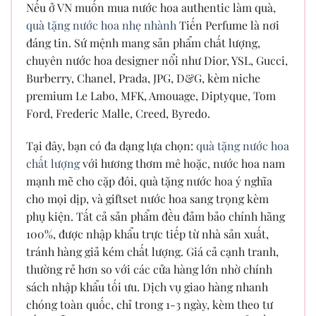
Nếu ở VN muốn mua nước hoa authentic làm quà,
quà tặng nước hoa nhẹ nhành
Tiến Perfume là nơi
đáng tin. Sứ mệnh mang sản phẩm chất lượng,
chuyên nước hoa designer nổi như Dior, YSL, Gucci,
Burberry, Chanel, Prada, JPG, D&G, kèm niche
premium Le Labo, MFK, Amouage, Diptyque, Tom
Ford, Frederic Malle, Creed, Byredo.
Tại đây, bạn có đa dạng lựa chọn:
quà tặng nước hoa
chất lượng
với hương thơm mê hoặc, nước hoa nam
mạnh mẽ cho cặp đôi, quà tặng nước hoa ý nghĩa
cho mọi dịp, và giftset nước hoa sang trọng kèm
phụ kiện. Tất cả sản phẩm đều đảm bảo chính hãng
100%, được nhập khẩu trực tiếp từ nhà sản xuất,
tránh hàng giả kém chất lượng. Giá cả cạnh tranh,
thường rẻ hơn so với các cửa hàng lớn nhờ chính
sách nhập khẩu tối ưu. Dịch vụ giao hàng nhanh
chóng toàn quốc, chỉ trong 1-3 ngày, kèm theo tư