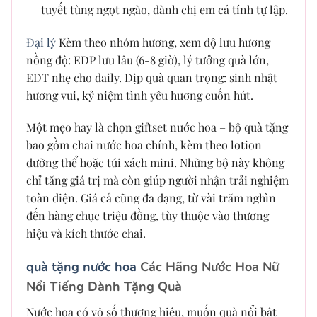
tuyết tùng ngọt ngào, dành chị em cá tính tự lập.
Đại lý
Kèm theo nhóm hương, xem độ lưu hương
nồng độ: EDP lưu lâu (6-8 giờ), lý tưởng quà lớn,
EDT nhẹ cho daily. Dịp quà quan trọng: sinh nhật
hương vui, kỷ niệm tình yêu hương cuốn hút.
Một mẹo hay là chọn giftset nước hoa – bộ quà tặng
bao gồm chai nước hoa chính, kèm theo lotion
dưỡng thể hoặc túi xách mini. Những bộ này không
chỉ tăng giá trị mà còn giúp người nhận trải nghiệm
toàn diện. Giá cả cũng đa dạng, từ vài trăm nghìn
đến hàng chục triệu đồng, tùy thuộc vào thương
hiệu và kích thước chai.
quà tặng nước hoa
Các Hãng Nước Hoa Nữ
Nổi Tiếng Dành Tặng Quà
Nước hoa có vô số thương hiệu, muốn quà nổi bật