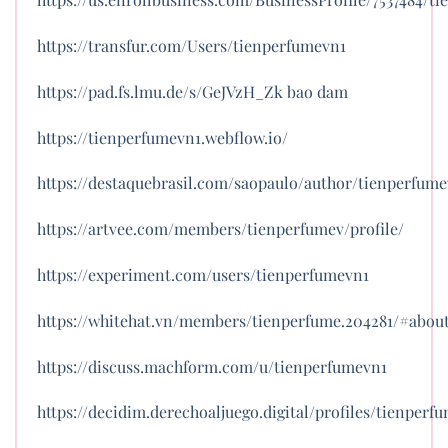
https://transfur.com/Users/tienperfumevn1
https://pad.fs.lmu.de/s/GeJVzH_Zk
bao dam
https://tienperfumevn1.webflow.io/
https://destaquebrasil.com/saopaulo/author/tienperfume
https://artvee.com/members/tienperfumev/profile/
https://experiment.com/users/tienperfumevn1
https://whitehat.vn/members/tienperfume.204281/#abou
https://discuss.machform.com/u/tienperfumevn1
https://decidim.derechoaljuego.digital/profiles/tienperf