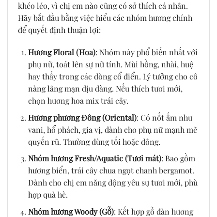
khéo léo, vì chị em nào cũng có sở thích cá nhân.
Hãy bắt đầu bằng việc hiểu các nhóm hương chính
để quyết định thuận lợi:
Hương Floral (Hoa)
: Nhóm này phổ biến nhất với
phụ nữ, toát lên sự nữ tính. Mùi hồng, nhài, huệ
hay thấy trong các dòng cổ điển. Lý tưởng cho cô
nàng lãng mạn dịu dàng. Nếu thích tươi mới,
chọn hương hoa mix trái cây.
Hương phương Đông (Oriental)
: Có nốt ấm như
vani, hổ phách, gia vị, dành cho phụ nữ mạnh mẽ
quyến rũ. Thường dùng tối hoặc đông.
Nhóm hương Fresh/Aquatic (Tươi mát)
: Bao gồm
hương biển, trái cây chua ngọt chanh bergamot.
Dành cho chị em năng động yêu sự tươi mới, phù
hợp quà hè.
Nhóm hương Woody (Gỗ)
: Kết hợp gỗ đàn hương