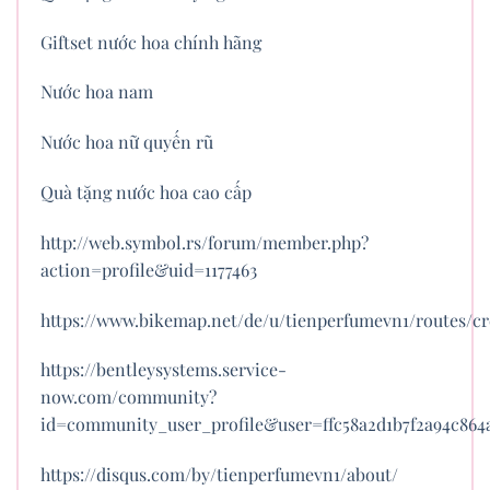
Giftset nước hoa chính hãng
Nước hoa nam
Nước hoa nữ quyến rũ
Quà tặng nước hoa cao cấp
http://web.symbol.rs/forum/member.php?
action=profile&uid=1177463
https://www.bikemap.net/de/u/tienperfumevn1/routes/cr
https://bentleysystems.service-
now.com/community?
id=community_user_profile&user=ffc58a2d1b7f2a94c864
https://disqus.com/by/tienperfumevn1/about/