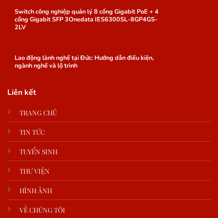
Switch công nghiệp quản lý 8 cổng Gigabit PoE + 4
cổng Gigabit SFP 3Onedata IES6300SL-8GP4GS-
2LV
Lao động lành nghề tại Đức: Hướng dẫn điều kiện,
ngành nghề và lộ trình
Liên kết
TRANG CHỦ
TIN TỨC
TUYỂN SINH
THƯ VIỆN
HÌNH ẢNH
VỀ CHÚNG TÔI