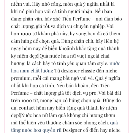
niềm vui. Hãy nhớ rằng, món quà ý nghĩa nhất là
khi nó phù hợp với cá tính người nhận. Nếu bạn
đang phân vân, hãy ghé Tiến Perfume – nơi đảm bảo
chất lượng, giá tốt và dịch vụ chuyên nghiệp. Với
hơn 1000 từ khám phá này, hy vọng bạn đã có thêm
cảm hứng để chọn quà. Đừng chần chừ, hãy liên hệ
ngay hôm nay để biến khoảnh khắc tặng quà thành
kỷ niệm đẹp!|Quà nước hoa nữ vượt ngoài chai
hương, là cách bày tỏ tình yêu quan tâm style.
nước
hoa nam chất lượng
Từ designer classic đến niche
premium, mỗi cái mang bất ngờ vui vẻ. Quà ý nghĩa
nhất khi hợp cá tính. Nếu băn khoăn, đến Tiến
Perfume – chất lượng giá tốt dịch vụ pro. Với bài dài
trên 1000 từ, mong bạn có hứng chọn quà. Đừng do
dự, contact hôm nay biến tặng quà thành kỷ niệm
đẹp!|Nước hoa nữ làm quà không chỉ hương thơm
mà thể hiện yêu thương chăm sóc phong cách.
quà
tặng nước hoa quyến rũ
Designer cổ điển hay niche