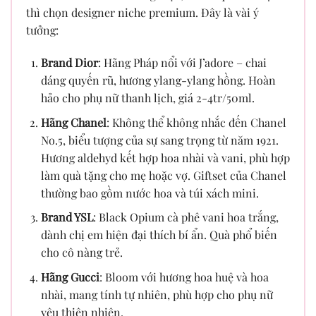
thì chọn designer niche premium. Đây là vài ý
tưởng:
Brand Dior
: Hãng Pháp nổi với J’adore – chai
dáng quyến rũ, hương ylang-ylang hồng. Hoàn
hảo cho phụ nữ thanh lịch, giá 2-4tr/50ml.
Hãng Chanel
: Không thể không nhắc đến Chanel
No.5, biểu tượng của sự sang trọng từ năm 1921.
Hương aldehyd kết hợp hoa nhài và vani, phù hợp
làm quà tặng cho mẹ hoặc vợ. Giftset của Chanel
thường bao gồm nước hoa và túi xách mini.
Brand YSL
: Black Opium cà phê vani hoa trắng,
dành chị em hiện đại thích bí ẩn. Quà phổ biến
cho cô nàng trẻ.
Hãng Gucci
: Bloom với hương hoa huệ và hoa
nhài, mang tính tự nhiên, phù hợp cho phụ nữ
yêu thiên nhiên.