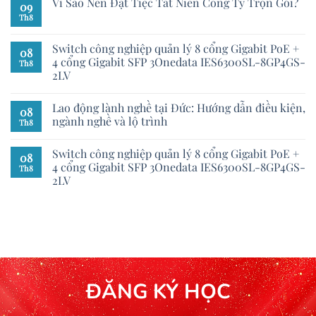
Vì Sao Nên Đặt Tiệc Tất Niên Công Ty Trọn Gói?
09
Th8
Switch công nghiệp quản lý 8 cổng Gigabit PoE +
08
4 cổng Gigabit SFP 3Onedata IES6300SL-8GP4GS-
Th8
2LV
Lao động lành nghề tại Đức: Hướng dẫn điều kiện,
08
ngành nghề và lộ trình
Th8
Switch công nghiệp quản lý 8 cổng Gigabit PoE +
08
4 cổng Gigabit SFP 3Onedata IES6300SL-8GP4GS-
Th8
2LV
ĐĂNG KÝ HỌC