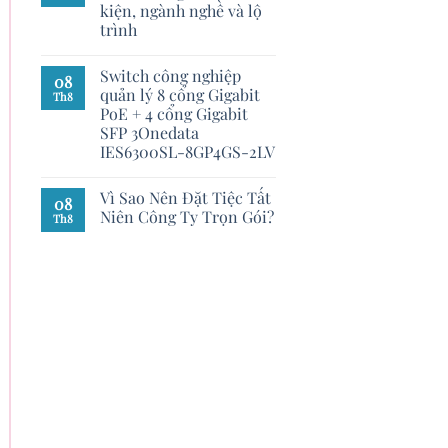
kiện, ngành nghề và lộ
trình
Switch công nghiệp
08
quản lý 8 cổng Gigabit
Th8
PoE + 4 cổng Gigabit
SFP 3Onedata
IES6300SL-8GP4GS-2LV
Vì Sao Nên Đặt Tiệc Tất
08
Niên Công Ty Trọn Gói?
Th8