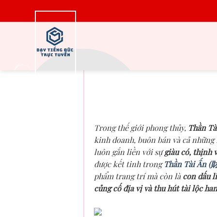
Bỏ
qua
nội
dung
Thần Tài Ấn (財神印)
Định Uy Quyền, 
Ngh
Trong thế giới phong thủy,
Thần Tà
kinh doanh, buôn bán và cả những 
luôn gắn liền với sự
giàu có, thịnh
được kết tinh trong
Thần Tài Ấn 
phẩm trang trí mà còn là
con dấu l
củng cố địa vị và thu hút tài lộc ha