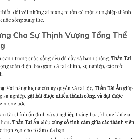
 thiếu đối với những ai mong muốn có một sự nghiệp thành
 cuộc sống sung túc.
rưng Cho Sự Thịnh Vượng Tổng Thể
ng
a cạnh trong cuộc sống đều đủ đầy và hanh thông.
Thần Tài
ợng toàn diện, bao gồm cả tài chính, sự nghiệp, các mối
h.
ng
: Với năng lượng của uy quyền và tài lộc,
Thần Tài Ấn
giúp
g sự nghiệp,
gặt hái được nhiều thành công, và đạt được
g mong ước.
 Khi tài chính ổn định và sự nghiệp thăng hoa, không khí gia
ẻ hơn.
Thần Tài Ấn
giúp
củng cố tình cảm giữa các thành viên
,
c trọn vẹn cho tổ ấm của bạn.