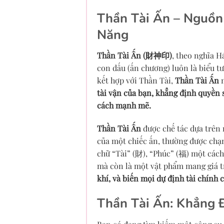
Thần Tài Ấn – Nguồ
Năng
Thần Tài Ấn (財神印)
, theo nghĩa H
con dấu (ấn chương) luôn là biểu 
kết hợp với Thần Tài,
Thần Tài Ấn
m
tài vận của bạn, khẳng định quyền s
cách mạnh mẽ.
Thần Tài Ấn
được chế tác dựa trên 
của một chiếc ấn, thường được chạ
chữ “Tài” (財), “Phúc” (福) một cách
mà còn là một vật phẩm mang giá tr
khí, và biến mọi dự định tài chính 
Thần Tài Ấn: Khẳng 