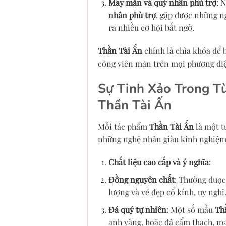
May mắn và quý nhân phù trợ
: 
nhân phù trợ
, gặp được những n
ra nhiều cơ hội bất ngờ.
Thần Tài Ấn
chính là chìa khóa để 
công viên mãn trên mọi phương di
Sự Tinh Xảo Trong Từ
Thần Tài Ấn
Mỗi tác phẩm
Thần Tài Ấn
là một tu
những nghệ nhân giàu kinh nghiệm, 
Chất liệu cao cấp và ý nghĩa
:
Đồng nguyên chất
: Thường được 
lượng và vẻ đẹp cổ kính, uy nghi
Đá quý tự nhiên
: Một số mẫu
Th
anh vàng, hoặc đá cẩm thạch, ma