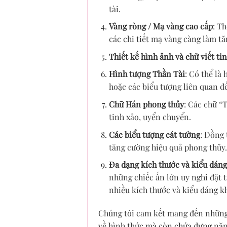
tài.
Vàng ròng / Mạ vàng cao cấp
: T
các chi tiết mạ vàng càng làm tă
Thiết kế hình ảnh và chữ viết ti
Hình tượng Thần Tài
: Có thể là
hoặc các biểu tượng liên quan đế
Chữ Hán phong thủy
: Các chữ “
tinh xảo, uyển chuyển.
Các biểu tượng cát tường
: Đồng 
tăng cường hiệu quả phong thủy.
Đa dạng kích thước và kiểu dáng
những chiếc ấn lớn uy nghi đặt
nhiều kích thước và kiểu dáng kh
Chúng tôi cam kết mang đến nhữn
về hình thức mà còn chứa đựng năn