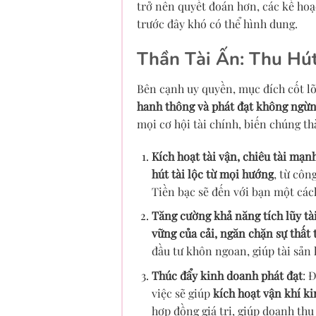
trở nên quyết đoán hơn, các kế ho
trước đây khó có thể hình dung.
Thần Tài Ấn: Thu Hút
Bên cạnh uy quyền, mục đích cốt l
hanh thông và phát đạt không ngừ
mọi cơ hội tài chính, biến chúng th
Kích hoạt tài vận, chiêu tài mạn
hút tài lộc từ mọi hướng
, từ côn
Tiền bạc sẽ đến với bạn một cách
Tăng cường khả năng tích lũy tà
vững của cải, ngăn chặn sự thất 
đầu tư khôn ngoan, giúp tài sản
Thúc đẩy kinh doanh phát đạt
: 
việc sẽ giúp
kích hoạt vận khí k
hợp đồng giá trị, giúp doanh thu