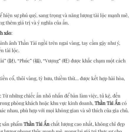
hể hiện sự phú quý, sang trọng và năng lượng tài lộc mạnh mẽ,
ng thêm giá trị và ý nghĩa của ấn.
nh xảo
:
 hình ảnh Thần Tài ngồi trên ngai vàng, tay cầm gậy như ý,
n tài lộc.
Tài” (財), “Phúc” (福), “Vượng” (旺) được khắc chạm một cách
tiền cổ, thỏi vàng, tỳ hưu, thiềm thừ… được kết hợp hài hòa,
: Từ những chiếc ấn nhỏ nhắn để bàn làm việc, tủ kệ, đến
 trong phòng khách hoặc khu vực kinh doanh,
Thần Tài Ấn
có
ác nhau, phù hợp với mọi không gian và sở thích của gia chủ.
g sản phẩm
Thần Tài Ấn
chất lượng cao nhất, không chỉ đẹp
g lượng phong thủy mạnh mẽ, mang lại giá trị thực sự cho