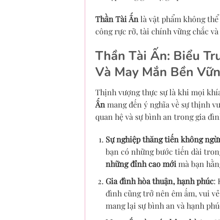
Thần Tài Ấn
là vật phẩm không thể
công rực rỡ, tài chính vững chắc và
Thần Tài Ấn: Biểu T
Và May Mắn Bền Vữ
Thịnh vượng thực sự là khi mọi khí
Ấn
mang đến ý nghĩa về sự thịnh vư
quan hệ và sự bình an trong gia đìn
Sự nghiệp thăng tiến không ngừ
bạn có những bước tiến dài tron
những đỉnh cao mới
mà bạn hằn
Gia đình hòa thuận, hạnh phúc
:
đình cũng trở nên êm ấm, vui v
mang lại sự bình an và hạnh phú