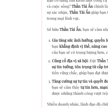
Bạn có đang tìm kiếm một công cụ đ
và cuộc sống?
Thần Tài Ấn
chính là
sự xác nhận,
Thần Tài Ấn
giúp bạn 
trong mọi lĩnh vực.
Sở hữu
Thần Tài Ấn
, bạn sẽ cảm nh
Gia tăng sức ảnh hưởng, quyền l
bạn
khẳng định vị thế, nâng cao
của bạn sẽ có trọng lượng hơn, c
Củng cố địa vị xã hội
: Đặt
Thần 
sự tin tưởng, tôn trọng từ cấp t
tiến vững chắc, giúp bạn đạt đượ
Tăng cường sự tự tin và quyết đ
bạn sẽ cảm thấy
tự tin hơn, mạ
được những thành công vượt trộ
Nhiều doanh nhân, lãnh đạo đã chứn