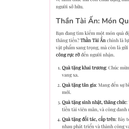
người sở hữu.
Thần Tài Ấn: Món Qu
Bạn đang tìm kiếm một món quà độc
thăng tiến?
Thần Tài Ấn
chính là l
vật phẩm sang trọng, mà còn là gử
công rực rỡ
đến người nhận.
Quà tặng khai trương
: Chúc mừng
vang xa.
Quà tặng tân gia
: Mang đến sự b
mới.
Quà tặng sinh nhật, thăng chức
:
tiền tài viên mãn, và công danh 
Quà tặng đối tác, cấp trên
: Bày 
nhau phát triển và thành công v