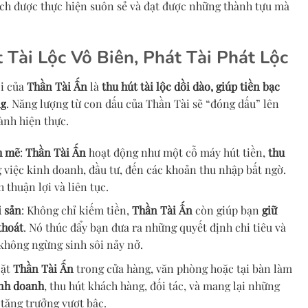
ạch được thực hiện suôn sẻ và đạt được những thành tựu mà
 Tài Lộc Vô Biên, Phát Tài Phát Lộc
õi của
Thần Tài Ấn
là
thu hút tài lộc dồi dào, giúp tiền bạc
ng
. Năng lượng từ con dấu của Thần Tài sẽ “đóng dấu” lên
ành hiện thực.
h mẽ
:
Thần Tài Ấn
hoạt động như một cỗ máy hút tiền,
thu
g việc kinh doanh, đầu tư, đến các khoản thu nhập bất ngờ.
 thuận lợi và liên tục.
i sản
: Không chỉ kiếm tiền,
Thần Tài Ấn
còn giúp bạn
giữ
thoát
. Nó thúc đẩy bạn đưa ra những quyết định chi tiêu và
 không ngừng sinh sôi nảy nở.
Đặt
Thần Tài Ấn
trong cửa hàng, văn phòng hoặc tại bàn làm
inh doanh
, thu hút khách hàng, đối tác, và mang lại những
 tăng trưởng vượt bậc.