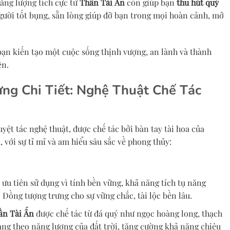
Năng lượng tích cực từ
Thần Tài Ấn
còn giúp bạn
thu hút quý
gười tốt bụng, sẵn lòng giúp đỡ bạn trong mọi hoàn cảnh, mở
bạn kiến tạo một cuộc sống thịnh vượng, an lành và thành
ện.
ng Chi Tiết: Nghệ Thuật Chế Tác
yệt tác nghệ thuật, được chế tác bởi bàn tay tài hoa của
với sự tỉ mỉ và am hiểu sâu sắc về phong thủy:
ưu tiên sử dụng vì tính bền vững, khả năng tích tụ năng
. Đồng tượng trưng cho sự vững chắc, tài lộc bền lâu.
ần Tài Ấn
được chế tác từ đá quý như ngọc hoàng long, thạch
ng theo năng lượng của đất trời, tăng cường khả năng chiêu