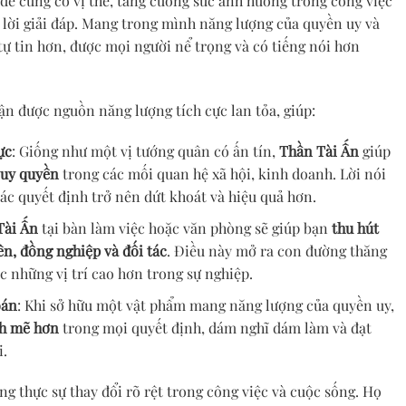
ể củng cố vị thế, tăng cường sức ảnh hưởng trong công việc
 lời giải đáp. Mang trong mình năng lượng của quyền uy và
tự tin hơn, được mọi người nể trọng và có tiếng nói hơn
ận được nguồn năng lượng tích cực lan tỏa, giúp:
ực
: Giống như một vị tướng quân có ấn tín,
Thần Tài Ấn
giúp
 uy quyền
trong các mối quan hệ xã hội, kinh doanh. Lời nói
ác quyết định trở nên dứt khoát và hiệu quả hơn.
Tài Ấn
tại bàn làm việc hoặc văn phòng sẽ giúp bạn
thu hút
rên, đồng nghiệp và đối tác
. Điều này mở ra con đường thăng
c những vị trí cao hơn trong sự nghiệp.
oán
: Khi sở hữu một vật phẩm mang năng lượng của quyền uy,
nh mẽ hơn
trong mọi quyết định, dám nghĩ dám làm và đạt
i.
g thực sự thay đổi rõ rệt trong công việc và cuộc sống. Họ