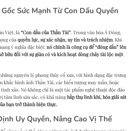
n Gốc Sức Mạnh Từ Con Dấu Quyền
án Việt, là
“Con dấu của Thần Tài”
. Trong văn hóa Á Đông,
tượng của
quyền lực, sự xác nhận, uy tín và trách nhiệm
. Khi
ang ý nghĩa đặc biệt:
nó chính là công cụ để “đóng dấu” lên
ở hữu đối với sự giàu có và kích hoạt dòng chảy tài lộc một
những nguyên lý phong thủy cổ xưa, với hình dạng đặc trưng
m khắc hình ảnh Thần Tài, các biểu tượng may mắn, hoặc
 tinh xảo. Nó không chỉ là một tác phẩm nghệ thuật độc đáo
ị tâm linh sâu sắc, có khả năng
hấp thụ linh khí, hóa giải sát
của bạn trở thành hiện thực.
Định Uy Quyền, Nâng Cao Vị Thế