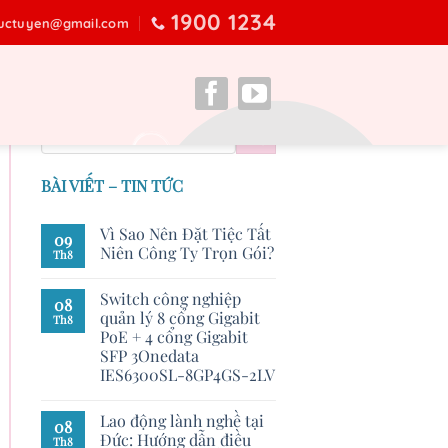
1900 1234
ructuyen@gmail.com
BÀI VIẾT – TIN TỨC
Vì Sao Nên Đặt Tiệc Tất
09
Niên Công Ty Trọn Gói?
Th8
Switch công nghiệp
08
quản lý 8 cổng Gigabit
Th8
PoE + 4 cổng Gigabit
SFP 3Onedata
IES6300SL-8GP4GS-2LV
Lao động lành nghề tại
08
Đức: Hướng dẫn điều
Th8