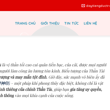
daytiengduct
TRANG CHỦ
GIỚI THIỆU
TIN TỨC
LIÊN HỆ
: Con Dấu Của Thần Tài – Khẳng
Thu Hút Tài Lộc Vô Biên Cho Sự
iệp Và Cuộc Sống!
i
là vị thần tối cao cai quản tiền bạc, của cải, được mọi người
người làm công ăn lương tôn kính. Biểu tượng của Thần Tài
 vượng và may mắn tột đỉnh
. Giờ đây, sức mạnh vô biên ấy đã
(財神印)
– một pháp khí phong thủy đặc biệt, không chỉ là vật
inh thiêng của chính Thần Tài
, giúp bạn
gia tăng uy quyền,
nh thông
vào mọi khía cạnh của cuộc sống.