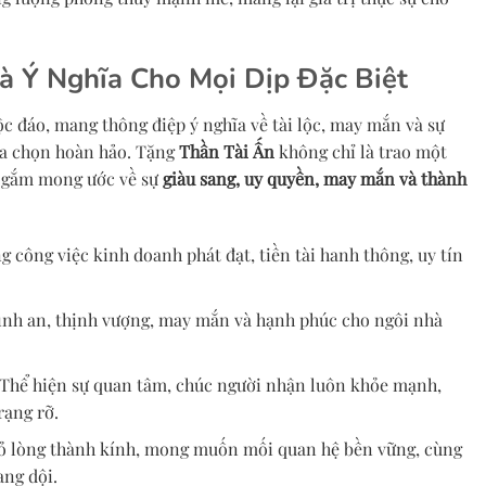
à Ý Nghĩa Cho Mọi Dịp Đặc Biệt
 đáo, mang thông điệp ý nghĩa về tài lộc, may mắn và sự
ựa chọn hoàn hảo. Tặng
Thần Tài Ấn
không chỉ là trao một
i gắm mong ước về sự
giàu sang, uy quyền, may mắn và thành
 công việc kinh doanh phát đạt, tiền tài hanh thông, uy tín
ình an, thịnh vượng, may mắn và hạnh phúc cho ngôi nhà
 Thể hiện sự quan tâm, chúc người nhận luôn khỏe mạnh,
rạng rỡ.
tỏ lòng thành kính, mong muốn mối quan hệ bền vững, cùng
ang dội.