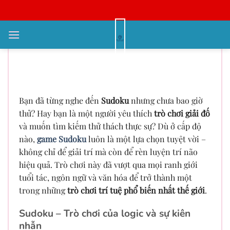
Bỏ
qua
nội
Sudoku – Từ trò chơi đơn giản đến
dung
hành trình phát triển trí tuệ vượt
bậc
Bạn đã từng nghe đến
Sudoku
nhưng chưa bao giờ
thử? Hay bạn là một người yêu thích
trò chơi giải đố
và muốn tìm kiếm thử thách thực sự? Dù ở cấp độ
nào,
game Sudoku
luôn là một lựa chọn tuyệt vời –
không chỉ để giải trí mà còn để rèn luyện trí não
hiệu quả. Trò chơi này đã vượt qua mọi ranh giới
tuổi tác, ngôn ngữ và văn hóa để trở thành một
trong những
trò chơi trí tuệ phổ biến nhất thế giới
.
Sudoku – Trò chơi của logic và sự kiên
nhẫn