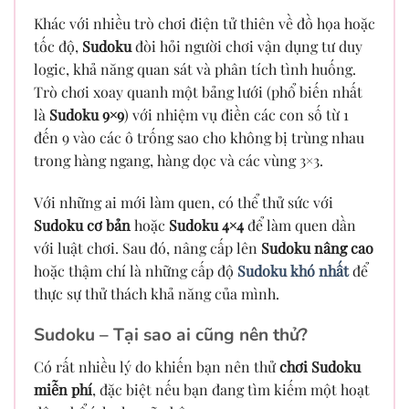
Khác với nhiều trò chơi điện tử thiên về đồ họa hoặc
tốc độ,
Sudoku
đòi hỏi người chơi vận dụng tư duy
logic, khả năng quan sát và phân tích tình huống.
Trò chơi xoay quanh một bảng lưới (phổ biến nhất
là
Sudoku 9×9
) với nhiệm vụ điền các con số từ 1
đến 9 vào các ô trống sao cho không bị trùng nhau
trong hàng ngang, hàng dọc và các vùng 3×3.
Với những ai mới làm quen, có thể thử sức với
Sudoku cơ bản
hoặc
Sudoku 4×4
để làm quen dần
với luật chơi. Sau đó, nâng cấp lên
Sudoku nâng cao
hoặc thậm chí là những cấp độ
Sudoku khó nhất
để
thực sự thử thách khả năng của mình.
Sudoku – Tại sao ai cũng nên thử?
Có rất nhiều lý do khiến bạn nên thử
chơi Sudoku
miễn phí
, đặc biệt nếu bạn đang tìm kiếm một hoạt