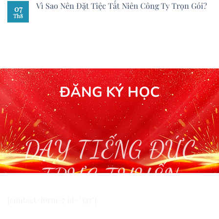
Vì Sao Nên Đặt Tiệc Tất Niên Công Ty Trọn Gói?
07
Th8
ĐĂNG KÝ HỌC
DẠY TIẾNG ĐỨC
TRỰC TUYẾN
[contact-form-7 id="327"]