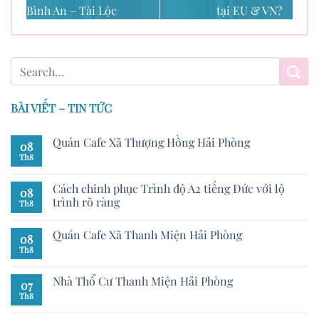
Bình An – Tài Lộc
tại EU & VN?
BÀI VIẾT – TIN TỨC
Quán Cafe Xã Thượng Hồng Hải Phòng
08
Th8
Cách chinh phục Trình độ A2 tiếng Đức với lộ
08
trình rõ ràng
Th8
Quán Cafe Xã Thanh Miện Hải Phòng
08
Th8
Nhà Thổ Cư Thanh Miện Hải Phòng
07
Th8