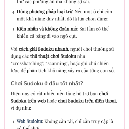
thử các phương án mà không sợ sai.
Dùng phương pháp loại trừ
: Nếu một ô chỉ còn
một khả năng duy nhất, đó là lựa chọn đúng.
Kiên nhẫn và không đoán mò
: Sai lầm có thể
khiến cả bảng đi vào ngõ cụt.
Với
cách giải Sudoku nhanh
, người chơi thường sử
dụng các
thủ thuật chơi Sudoku
như
“crosshatching”, “scanning”, hoặc ghi chú chiến
lược để phân tích khả năng xảy ra của từng con số.
Chơi Sudoku ở đâu tốt nhất?
Hiện nay có rất nhiều nền tảng hỗ trợ bạn
chơi
Sudoku trên web
hoặc
chơi Sudoku trên điện thoại
,
ví dụ như:
Web Sudoku
: Không cần tải, chỉ cần truy cập là
có thể chơi.