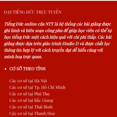
DẠY TIẾNG ĐỨC TRỰC TUYẾN
Tiếng Đức online của NTT là hệ thống các bài giảng được
ghi hình và biên soạn công phu để giúp học viên có thể tự
học tiếng Đức một cách hiệu quả với chi phí thấp. Các bài
giảng được dựa trên giáo trình Studio D và được chắt lọc
thông tin hợp lý với cách truyền đạt dễ hiểu cùng với
minh hoạ trực quan.
CƠ SỞ THEO TỈNH
Các cơ sở tại Hà Nội
Các cơ sở tại Tp. Hồ Chí Minh
Các cơ sở tại Phú Thọ
Các cơ sở tại Bắc Giang
Các cơ sở tại Thái Bình
Các cơ sở tại Thanh Hoá