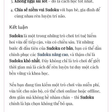
Không ngại sai sót
– đó là cách học tốt nhất.
Chia sẻ niềm vui Sudoku
với bạn bè, gia đình để
cùng nhau rèn luyện trí não.
Kết luận
Sudoku
là một trong những trò chơi trí tuệ hiếm
hoi vừa dễ tiếp cận, vừa có chiều sâu. Từ những
bước đi đầu tiên của
Sudoku cơ bản
, bạn có thể dần
chinh phục các
Sudoku nâng cao
, và thậm chí là
Sudoku khó nhất
. Đây không chỉ là trò chơi để giết
thời gian mà là cách để rèn luyện tư duy một cách
bền vững và khoa học.
Nếu bạn đang tìm kiếm một trò chơi vừa miễn phí,
vừa tốt cho não bộ, có thể chơi online hoặc offline,
đơn giản mà không hề nhàm chán – thì
Sudoku
chính là lựa chọn không thể bỏ qua.