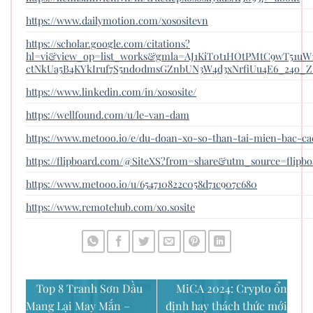
https://www.dailymotion.com/xosositevn
https://scholar.google.com/citations?
hl=vi&view_op=list_works&gmla=AJ1KiT0t1HOtPMtC9wT51uW
ctNkUa5B4KYkIruf7S5nd0dmsGZnbUN3W4d3xNrfiUu4E6_24o_Z
https://www.linkedin.com/in/xososite/
https://wellfound.com/u/le-van-dam
https://www.metooo.io/e/du-doan-xo-so-than-tai-mien-bac-c
https://flipboard.com/@SiteXS?from=share&utm_source=flip
https://www.metooo.io/u/654710822c058d71c907c680
https://www.remotehub.com/xo.sosite
Top 8 Tranh Sơn Dầu
MiCA 2024: Crypto ổn
Mang Lại May Mắn –
định hay thách thức mới