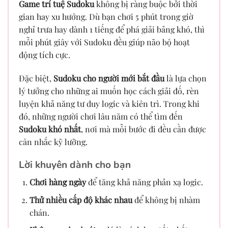
Game trí tuệ Sudoku
không bị ràng buộc bởi thời
gian hay xu hướng. Dù bạn chơi 5 phút trong giờ
nghỉ trưa hay dành 1 tiếng để phá giải bảng khó, thì
mỗi phút giây với Sudoku đều giúp não bộ hoạt
động tích cực.
Đặc biệt,
Sudoku cho người mới bắt đầu
là lựa chọn
lý tưởng cho những ai muốn học cách giải đố, rèn
luyện khả năng tư duy logic và kiên trì. Trong khi
đó, những người chơi lâu năm có thể tìm đến
Sudoku khó nhất
, nơi mà mỗi bước đi đều cần được
cân nhắc kỹ lưỡng.
Lời khuyên dành cho bạn
Chơi hàng ngày
để tăng khả năng phản xạ logic.
Thử nhiều cấp độ khác nhau
để không bị nhàm
chán.