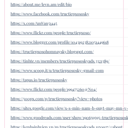
https://about.me/levn.am/edit/bio
https://www.facebook.com/tructiepxososky
https://x.com/AmVan51445
https://www.flickr.com/people/tructiepxoso/
https://www.blogger.com/profile/10431923821051449618
https://tructiepxosohomnaysky.blogspot.com/
https://tinhte.vn/members/tructiepxososkyads.3321389/
https://www.scoop.it/u/tructiepxososky-gmail-com
https://tapas.io/tructiepxososky
https://www.flickr.com/people/199475260@N04/
https://500px.com/p/tructiepxososky?view=photos
https://sites.google.com/view/x-s-min-nam-b-quyt-may-mn-v
https://www.goodreads.com/user/show/190659595-tructiepxosos
https://kenhsinhvien.vn/m/tructiepxososkyads.1150937/#about