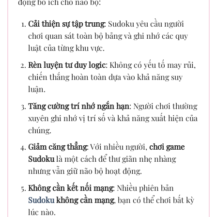
động bổ ích cho não bộ:
Cải thiện sự tập trung
: Sudoku yêu cầu người
chơi quan sát toàn bộ bảng và ghi nhớ các quy
luật của từng khu vực.
Rèn luyện tư duy logic
: Không có yếu tố may rủi,
chiến thắng hoàn toàn dựa vào khả năng suy
luận.
Tăng cường trí nhớ ngắn hạn
: Người chơi thường
xuyên ghi nhớ vị trí số và khả năng xuất hiện của
chúng.
Giảm căng thẳng
: Với nhiều người,
chơi game
Sudoku
là một cách để thư giãn nhẹ nhàng
nhưng vẫn giữ não bộ hoạt động.
Không cần kết nối mạng
: Nhiều phiên bản
Sudoku
không cần mạng
, bạn có thể chơi bất kỳ
lúc nào.