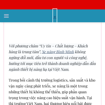
Bỏ
qua
nội
So Sánh Xe Nâng Heli Và Xe
dung
Nâng Hangcha: Lựa Chọn Nào Tối
Ưu Cho Doanh Nghiệp?
Với phương châm “Uy tín – Chất lượng – Khách
hàng là trung tâm”,
Xe nâng Bình Minh
không
ngừng đổi mới, đầu tư con người và công nghệ,
hướng tới mục tiêu trở thành doanh nghiệp dẫn đầu
ngành thiết bị nâng hạ tại Việt Nam.
Trong bối cảnh thị trường logistics, sản xuất và kho
vận ngày càng phát triển, xe nâng là một trong
những thiết bị không thể thiếu, góp phần quan
trọng trong việc nâng cao hiệu suất vận hành. Tại
thị trường Việt Nam, hai thương hiệu nổi bật được