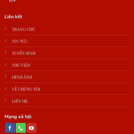
2LV
Liên kết
TRANG CHỦ
TIN TỨC
TUYỂN SINH
THƯ VIỆN
HÌNH ẢNH
VỀ CHÚNG TÔI
LIÊN HỆ
Mạng xã hội