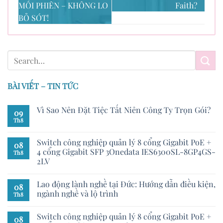
MỖI PHIÊN – KHÔNG LO
Faith?
BỎ SÓT!
BÀI VIẾT – TIN TỨC
Vì Sao Nên Đặt Tiệc Tất Niên Công Ty Trọn Gói?
09
Th8
Switch công nghiệp quản lý 8 cổng Gigabit PoE +
08
4 cổng Gigabit SFP 3Onedata IES6300SL-8GP4GS-
Th8
2LV
Lao động lành nghề tại Đức: Hướng dẫn điều kiện,
08
ngành nghề và lộ trình
Th8
Switch công nghiệp quản lý 8 cổng Gigabit PoE +
08