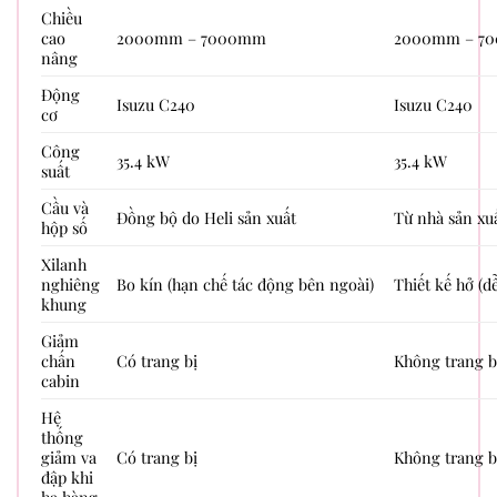
Chiều
cao
2000mm – 7000mm
2000mm – 7
nâng
Động
Isuzu C240
Isuzu C240
cơ
Công
35.4 kW
35.4 kW
suất
Cầu và
Đồng bộ do Heli sản xuất
Từ nhà sản xu
hộp số
Xilanh
nghiêng
Bo kín (hạn chế tác động bên ngoài)
Thiết kế hở (d
khung
Giảm
chấn
Có trang bị
Không trang b
cabin
Hệ
thống
giảm va
Có trang bị
Không trang b
đập khi