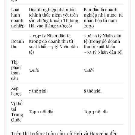
Loại
Doanh nghiệp nhà nước
Ban đầu là doanh
hình
(chính thức niêm yết trên
nghiệp nhà nước, tư
doanh
sàn chứng khoán Thượng
nhân hóa từ năm
nghiệp
Hải vào tháng 10/1996)
2000
~ 17,47 tỷ Nhân dân tệ
~ 16,49 tỷ Nhân dân
Doanh
(trong đó doanh thu từ
tệ (trong đó doanh
thu
xuất khẩu ~7 tỷ Nhân dân
thu từ xuất khẩu
tệ)
~6,5 tỷ Nhân dân tệ)
Thị
phần
3,91%
3,46%
toàn
cầu
Xếp
7 thế giới
8 thế giới
hạng
Vị thế
tại
Top 1 nội địa
Top 3 nội địa
Trung
Quốc
Trên thị trường toàn cầu, cả Heli và Hangcha đều