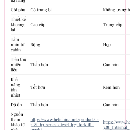
hạ hàng
Còi phụ
Có trang bị
Không trang b
Thiết kế
khoang
Cao cấp
Trung cấp
lái
Tầm
nhìn từ
Rộng
Hẹp
cabin
Tiêu thụ
nhiên
Thấp hơn
Cao hơn
liệu
Khả
năng
Tốt hơn
Kém hơn
tản
nhiệt
Độ ồn
Thấp hơn
Cao hơn
Nguồn
tham
https://www.helichina.net/product/1-
https://www.hc
khảo từ
3-8t-h3-series-diesel-lpg-forklift-
3.8t_Interna
nhà
truck/