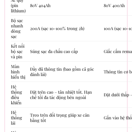
(pin
80V 404Ah
80V 400Ah
lithium)
Bộ sạc
nhanh
200A (sạc 10-100% trong 2h)
100A (sạc 10-1
dòng
sạc
Kết nối
bộ sạc
Súng sạc đa chấu cao cấp
Giắc cắm rema
và pin
Màn
Đầy đủ thông tin (bao gồm cả góc
hình
Thông tin cơ 
đánh lái)
hiển thị
Hệ
thống
Đặt trên cao – tản nhiệt tốt. Hạn
Đặt dưới thấp 
điều
chế tối đa tác động bên ngoài
khiển
Hệ
Treo trên đối trọng giúp xe cân
thống
Gắn vào hệ th
bằng tốt
lái