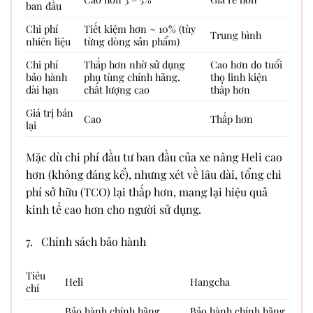
ban đầu
Chi phí
Tiết kiệm hơn ~ 10% (tùy
Trung bình
nhiên liệu
từng dòng sản phẩm)
Chi phí
Thấp hơn nhờ sử dụng
Cao hơn do tuổi
bảo hành
phụ tùng chính hãng,
thọ linh kiện
dài hạn
chất lượng cao
thấp hơn
Giá trị bán
Cao
Thấp hơn
lại
Mặc dù chi phí đầu tư ban đầu của xe nâng Heli cao
hơn (không đáng kể), nhưng xét về lâu dài, tổng chi
phí sở hữu (TCO) lại thấp hơn, mang lại hiệu quả
kinh tế cao hơn cho người sử dụng.
7. Chính sách bảo hành
Tiêu
Heli
Hangcha
chí
Bảo hành chính hãng
Bảo hành chính hãng