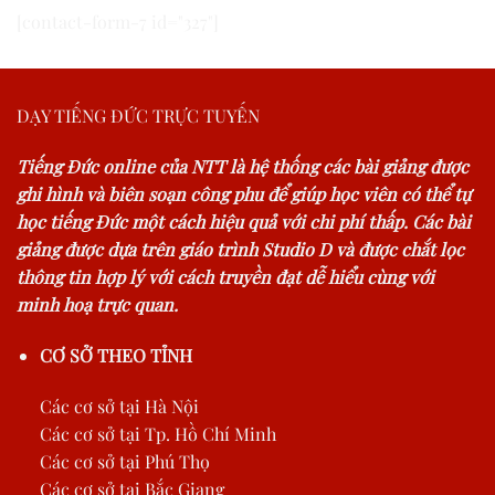
[contact-form-7 id="327"]
DẠY TIẾNG ĐỨC TRỰC TUYẾN
Tiếng Đức online của NTT là hệ thống các bài giảng được
ghi hình và biên soạn công phu để giúp học viên có thể tự
học tiếng Đức một cách hiệu quả với chi phí thấp. Các bài
giảng được dựa trên giáo trình Studio D và được chắt lọc
thông tin hợp lý với cách truyền đạt dễ hiểu cùng với
minh hoạ trực quan.
CƠ SỞ THEO TỈNH
Các cơ sở tại Hà Nội
Các cơ sở tại Tp. Hồ Chí Minh
Các cơ sở tại Phú Thọ
Các cơ sở tại Bắc Giang