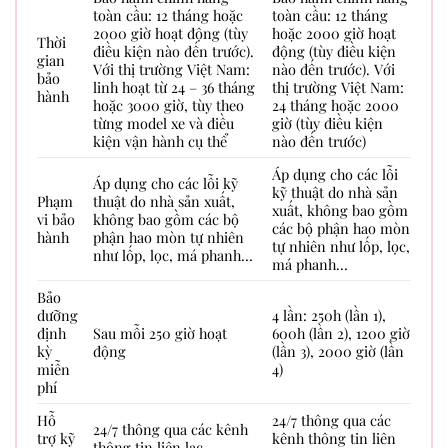
toàn cầu: 12 tháng hoặc
toàn cầu: 12 tháng
2000 giờ hoạt động (tùy
hoặc 2000 giờ hoạt
Thời
điều kiện nào đến trước).
động (tùy điều kiện
gian
Với thị trường Việt Nam:
nào đến trước). Với
bảo
linh hoạt từ 24 – 36 tháng
thị trường Việt Nam:
hành
hoặc 3000 giờ, tùy theo
24 tháng hoặc 2000
từng model xe và điều
giờ (tùy điều kiện
kiện vận hành cụ thể
nào đến trước)
Áp dụng cho các lỗi
Áp dụng cho các lỗi kỹ
kỹ thuật do nhà sản
Phạm
thuật do nhà sản xuất,
xuất, không bao gồm
vi bảo
không bao gồm các bộ
các bộ phận hao mòn
hành
phận hao mòn tự nhiên
tự nhiên như lốp, lọc,
như lốp, lọc, má phanh…
má phanh…
Bảo
dưỡng
4 lần: 250h (lần 1),
định
Sau mỗi 250 giờ hoạt
600h (lần 2), 1200 giờ
kỳ
động
(lần 3), 2000 giờ (lần
miễn
4)
phí
Hỗ
24/7 thông qua các
24/7 thông qua các kênh
trợ kỹ
kênh thông tin liên
thông tin liên lạc