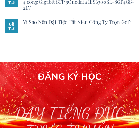
4 cổng Gigabit SFP 3Onedata IES6300SL-8GP4GS-
Th8
2LV
Vì Sao Nên Đặt Tiệc Tất Niên Công Ty Trọn Gói?
08
Th8
ĐĂNG KÝ HỌC
DẠY TIẾNG ĐỨC
TRỰC TUYẾN