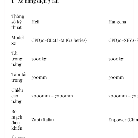
1. Xe nâng điện 3 tấn
Thông
số kỹ
Heli
Hangcha
thuật
Model
CPD30-GB2Li-M (G2 Series)
CPD30-XEY2-SI
xe
Tải
trọng
3000kg
3000kg
nâng
Tâm tải
500mm
500mm
trọng
Chiều
cao
2000mm – 7000mm
2000mm – 7
nâng
Bo
mạch
Zapi (Italia)
Enpower (Chin
điều
khiển
Ắc quy