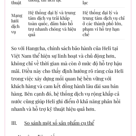
thuật
lạc
Hệ thống đại lý và trung
Hệ thống đại lý và
Mạng
tâm dịch vụ trải khắp
trung tâm dịch vụ chỉ
lưới
toàn quốc, đảm bảo hỗ
ở các thành phố lớn,
dịch
trợ nhanh chóng và hiệu
phạm vi hỗ trợ hạn
vụ
quả
chế
So với Hangcha, chính sách bảo hành của Heli tại
Việt Nam thể hiện sự linh hoạt và chủ động hơn,
không chỉ về thời gian mà còn ở mức độ hỗ trợ hậu
mãi. Điều này cho thấy định hướng rõ ràng của Heli
trong việc xây dựng mối quan hệ bền vững với
khách hàng và cam kết đồng hành lâu dài sau bán
hàng. Bên cạnh đó, hệ thống dịch vụ rộng khắp cả
nước cũng giúp Heli ghi điểm ở khả năng phản hồi
nhanh và hỗ trợ kỹ thuật hiệu quả hơn.
III.
So sánh một số sản phẩm cụ thể