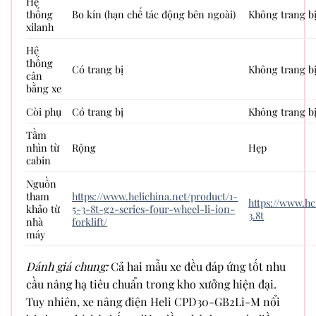
Hệ
thống
Bo kín (hạn chế tác động bên ngoài)
Không trang b
xilanh
Hệ
thống
Có trang bị
Không trang b
cân
bằng xe
Còi phụ
Có trang bị
Không trang b
Tầm
nhìn từ
Rộng
Hẹp
cabin
Nguồn
tham
https://www.helichina.net/product/1-
https://www.hc
khảo từ
5-3-8t-g2-series-four-wheel-li-ion-
3.8t
nhà
forklift/
máy
Đánh giá chung:
Cả hai mẫu xe đều đáp ứng tốt nhu
cầu nâng hạ tiêu chuẩn trong kho xưởng hiện đại.
Tuy nhiên, xe nâng điện Heli CPD30-GB2Li-M nổi