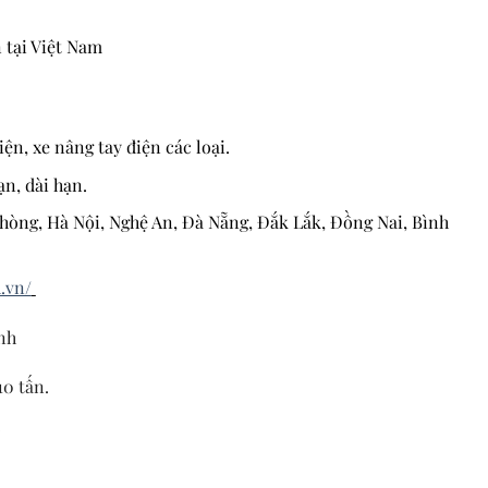
 tại Việt Nam
ện, xe nâng tay điện các loại.
ạn, dài hạn.
 Phòng, Hà Nội, Nghệ An, Đà Nẵng, Đắk Lắk, Đồng Nai, Bình
.vn/
nh
10 tấn.
.