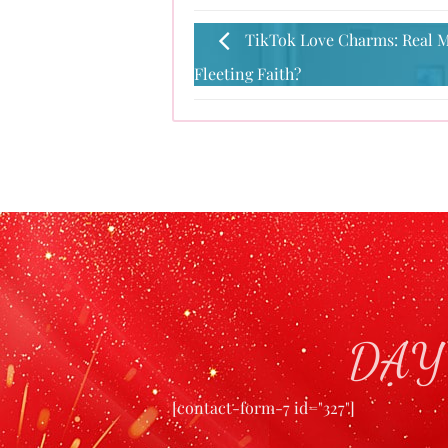
TikTok Love Charms: Real M
Fleeting Faith?
DẠY
[contact-form-7 id="327"]