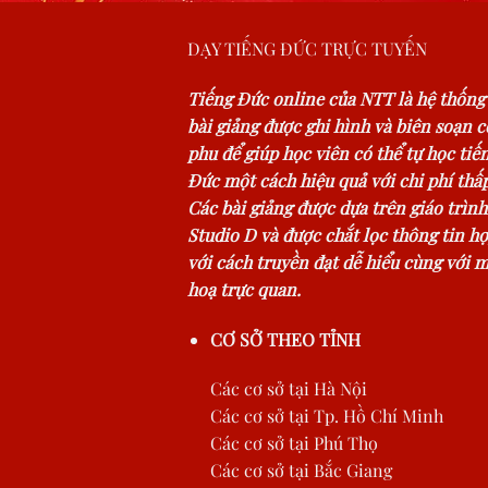
DẠY TIẾNG ĐỨC TRỰC TUYẾN
Tiếng Đức online của NTT là hệ thống
bài giảng được ghi hình và biên soạn 
phu để giúp học viên có thể tự học tiế
Đức một cách hiệu quả với chi phí thấp
Các bài giảng được dựa trên giáo trình
Studio D và được chắt lọc thông tin hợ
với cách truyền đạt dễ hiểu cùng với 
hoạ trực quan.
CƠ SỞ THEO TỈNH
Các cơ sở tại Hà Nội
Các cơ sở tại Tp. Hồ Chí Minh
Các cơ sở tại Phú Thọ
Các cơ sở tại Bắc Giang