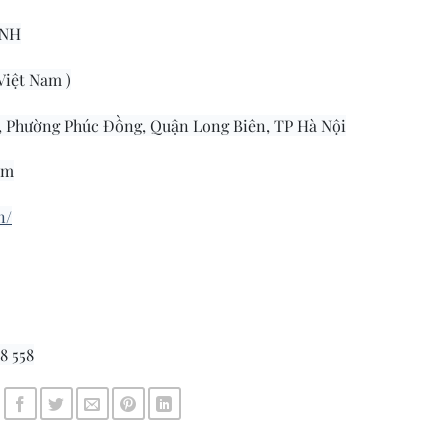
INH
 Việt Nam )
g, Phường Phúc Đồng, Quận Long Biên, TP Hà Nội
om
n/
8 558