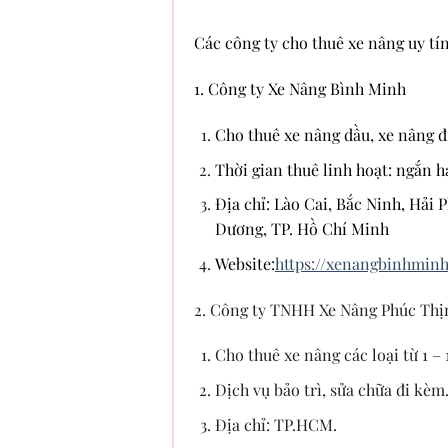
Các công ty cho thuê xe nâng uy tín
1. Công ty Xe Nâng Bình Minh
Cho thuê xe nâng dầu, xe nâng đi
Thời gian thuê linh hoạt: ngắn h
Địa chỉ: Lào Cai, Bắc Ninh, Hải
Dương, TP. Hồ Chí Minh
Website:
https://xenangbinhminh
2. Công ty TNHH Xe Nâng Phúc Thị
Cho thuê xe nâng các loại từ 1 – 
Dịch vụ bảo trì, sửa chữa đi kèm
Địa chỉ: TP.HCM.