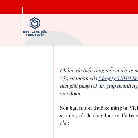
Bỏ
qua
nội
dung
Danh sách công ty 
Chúng tôi hiểu rằng mỗi chiếc xe n
vậy, sứ mệnh của
Công ty TNHH Xe
đến giải pháp tối ưu, giúp doanh 
giai đoạn
Nếu bạn muốn thuê xe nâng tại Việt
xe nâng với đa dạng loại xe, tải trọ
đầu: