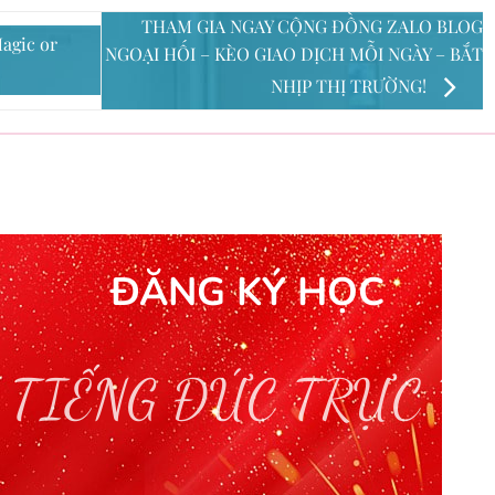
THAM GIA NGAY CỘNG ĐỒNG ZALO BLOG
agic or
NGOẠI HỐI – KÈO GIAO DỊCH MỖI NGÀY – BẮT
NHỊP THỊ TRƯỜNG!
ĐĂNG KÝ HỌC
 TIẾNG ĐỨC TRỰC T