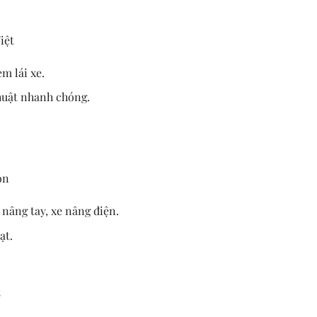
iệt
m lái xe.
thuật nhanh chóng.
òn
 nâng tay, xe nâng điện.
ạt.
t