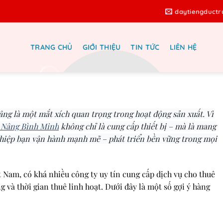
daytiengduct
TRANG CHỦ
GIỚI THIỆU
TIN TỨC
LIÊN HỆ
bán xe nâng lớn và lâu năm ở Việt
Nam
âng là một mắt xích quan trọng trong hoạt động sản xuất. Vì
 Nâng Bình Minh
không chỉ là cung cấp thiết bị – mà là mang
nghiệp bạn vận hành mạnh mẽ – phát triển bền vững trong mọi
 Nam, có khá nhiều công ty uy tín cung cấp dịch vụ cho thuê
ng và thời gian thuê linh hoạt. Dưới đây là một số gợi ý hàng