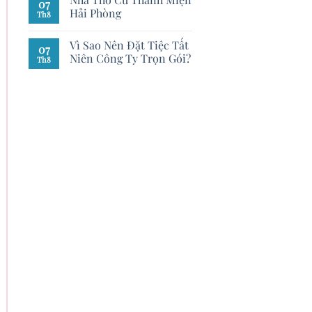
07
Hải Phòng
Th8
Vì Sao Nên Đặt Tiệc Tất
07
Niên Công Ty Trọn Gói?
Th8