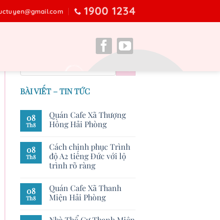
1900 1234
ructuyen@gmail.com
BÀI VIẾT – TIN TỨC
Quán Cafe Xã Thượng
08
Hồng Hải Phòng
Th8
Cách chinh phục Trình
08
độ A2 tiếng Đức với lộ
Th8
trình rõ ràng
Quán Cafe Xã Thanh
08
Miện Hải Phòng
Th8
Nhà Thổ Cư Thanh Miện