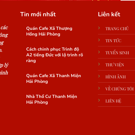
Tin mới nhất
Liên kết
 các
Quán Cafe Xã Thượng
TRANG CHỦ
Hồng Hải Phòng
công
TIN TỨC
ng
Cách chinh phục Trình độ
.
TUYỂN SINH
A2 tiếng Đức với lộ trình rõ
ràng
p lý
THƯ VIỆN
minh
Quán Cafe Xã Thanh Miện
HÌNH ẢNH
Hải Phòng
VỀ CHÚNG TÔI
Nhà Thổ Cư Thanh Miện
LIÊN HỆ
Hải Phòng