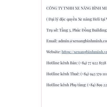
CÔNG TY TNHH XE NÂNG BÌNH M
( Đại lý độc quyền Xe nâng Heli tại
Trụ sở: Tầng 3, Phúc Đồng Buildin
Email:
admin@xenangbinhminh.c
Website:
https://xenangbinhminh.v
Hotline kênh Bán: (+84) 77 922 8558
Hotline kênh Thuê: (+84) 943 579 111
Hotline kênh Phụ tùng: (+84) 899 22