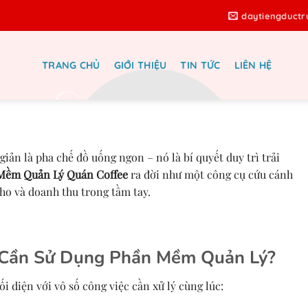
daytiengduct
TRANG CHỦ
GIỚI THIỆU
TIN TỨC
LIÊN HỆ
 Quán Coffee: Bí Quyết Quản Trị
 Quả, Nhanh Chóng
iản là pha chế đồ uống ngon – nó là bí quyết duy trì trải
Mềm Quản Lý Quán Coffee
ra đời như một công cụ cứu cánh
ho và doanh thu trong tầm tay.
 Cần Sử Dụng Phần Mềm Quản Lý?
ối diện với vô số công việc cần xử lý cùng lúc: