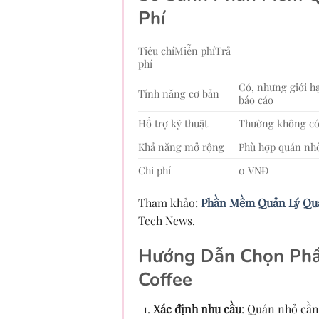
Phí
Tiêu chíMiễn phíTrả
phí
Có, nhưng giới h
Tính năng cơ bản
báo cáo
Hỗ trợ kỹ thuật
Thường không có
Khả năng mở rộng
Phù hợp quán nh
Chi phí
0 VNĐ
Tham khảo:
Phần Mềm Quản Lý Quá
Tech News.
Hướng Dẫn Chọn Phầ
Coffee
Xác định nhu cầu
: Quán nhỏ cần