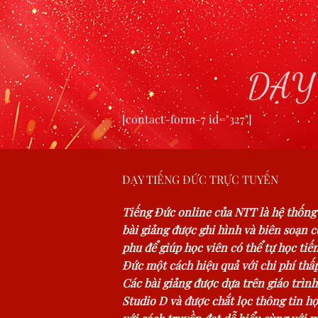
DẠY
[contact-form-7 id="327"]
DẠY TIẾNG ĐỨC TRỰC TUYẾN
Tiếng Đức online của NTT là hệ thống
bài giảng được ghi hình và biên soạn 
phu để giúp học viên có thể tự học tiế
Đức một cách hiệu quả với chi phí thấp
Các bài giảng được dựa trên giáo trình
Studio D và được chắt lọc thông tin hợ