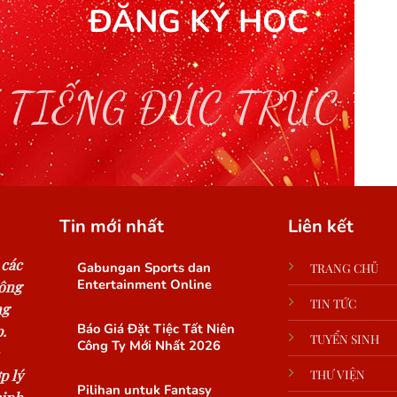
ĐĂNG KÝ HỌC
 TIẾNG ĐỨC TRỰC T
Tin mới nhất
Liên kết
 các
Gabungan Sports dan
TRANG CHỦ
Entertainment Online
công
TIN TỨC
ng
Báo Giá Đặt Tiệc Tất Niên
.
TUYỂN SINH
Công Ty Mới Nhất 2026
p lý
THƯ VIỆN
Pilihan untuk Fantasy