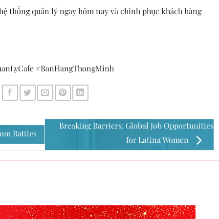
 hệ thống quản lý ngay hôm nay và chinh phục khách hàng
anLyCafe #BanHangThongMinh
Breaking Barriers: Global Job Opportunities
om Battles
for Latina Women