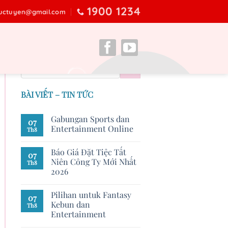
1900 1234
ructuyen@gmail.com
BÀI VIẾT – TIN TỨC
Gabungan Sports dan
07
Entertainment Online
Th8
Báo Giá Đặt Tiệc Tất
07
Niên Công Ty Mới Nhất
Th8
2026
Pilihan untuk Fantasy
07
Kebun dan
Th8
Entertainment