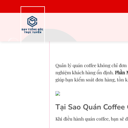
Bỏ
qua
nội
dung
Phần Mềm Quản Lý
Hiệu
Quản lý quán coffee không chỉ đơn g
nghiệm khách hàng ổn định.
Phần 
giúp bạn kiểm soát đơn hàng, tồn k
Tại Sao Quán Coffee
Khi điều hành quán coffee, bạn sẽ đ