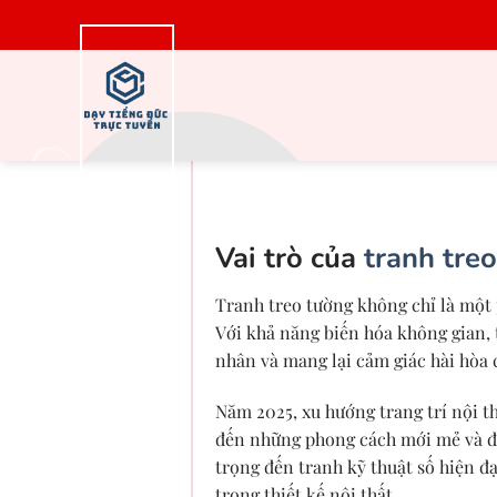
Bỏ
qua
nội
dung
Xu hướng trang trí
Vai trò của
tranh tre
Tranh treo tường không chỉ là một 
Với khả năng biến hóa không gian, 
nhân và mang lại cảm giác hài hòa 
Năm 2025, xu hướng trang trí nội t
đến những phong cách mới mẻ và độ
trọng đến tranh kỹ thuật số hiện đạ
trong thiết kế nội thất.