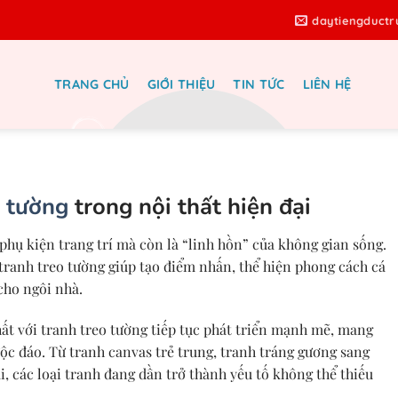
daytiengduct
TRANG CHỦ
GIỚI THIỆU
TIN TỨC
LIÊN HỆ
 nội thất với tranh treo tường năm
2025
o tường
trong nội thất hiện đại
phụ kiện trang trí mà còn là “linh hồn” của không gian sống.
tranh treo tường giúp tạo điểm nhấn, thể hiện phong cách cá
cho ngôi nhà.
hất với tranh treo tường tiếp tục phát triển mạnh mẽ, mang
c đáo. Từ tranh canvas trẻ trung, tranh tráng gương sang
i, các loại tranh đang dần trở thành yếu tố không thể thiếu