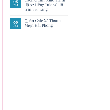
08
độ A2 tiếng Đức với lộ
Th8
trình rõ ràng
Quán Cafe Xã Thanh
08
Miện Hải Phòng
Th8