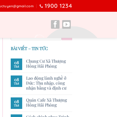
1900 1234
ructuyen@gmail.com
BÀI VIẾT – TIN TỨC
Chung Cư Xã Thượng
08
Hồng Hải Phòng
Th8
Lao động lành nghề ở
08
Đức: Thu nhập, công
Th8
nhận bằng và định cư
Quán Cafe Xã Thượng
08
Hồng Hải Phòng
Th8
Cách chinh phục Trình