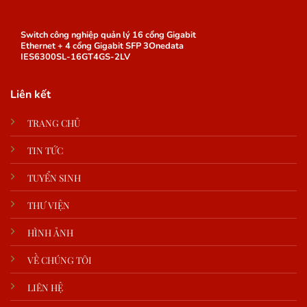
Switch công nghiệp quản lý 16 cổng Gigabit
Ethernet + 4 cổng Gigabit SFP 3Onedata
IES6300SL-16GT4GS-2LV
Liên kết
TRANG CHỦ
TIN TỨC
TUYỂN SINH
THƯ VIỆN
HÌNH ẢNH
VỀ CHÚNG TÔI
LIÊN HỆ