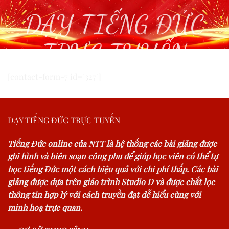
DẠY TIẾNG ĐỨC
TRỰC TUYẾN
[contact-form-7 id="327"]
DẠY TIẾNG ĐỨC TRỰC TUYẾN
Tiếng Đức online của NTT là hệ thống các bài giảng được
ghi hình và biên soạn công phu để giúp học viên có thể tự
học tiếng Đức một cách hiệu quả với chi phí thấp. Các bài
giảng được dựa trên giáo trình Studio D và được chắt lọc
thông tin hợp lý với cách truyền đạt dễ hiểu cùng với
minh hoạ trực quan.