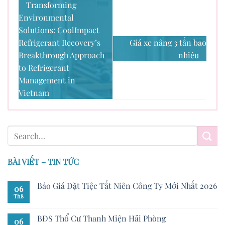
Transforming
Environmental
Solutions: CoolImpact
Refrigerant Recovery’s
Giá xe nâng 3 tấn bao
Breakthrough Approach
nhiêu
to Refrigerant
Management in
Vietnam
BÀI VIẾT – TIN TỨC
Báo Giá Đặt Tiệc Tất Niên Công Ty Mới Nhất 2026
06
Th8
BĐS Thổ Cư Thanh Miện Hải Phòng
06