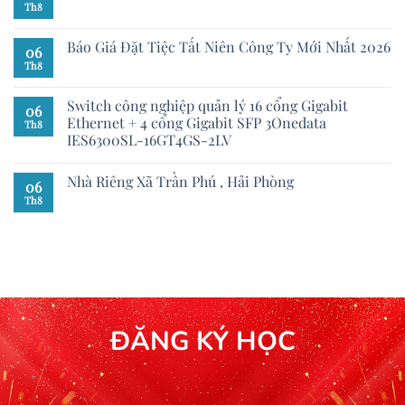
Th8
Báo Giá Đặt Tiệc Tất Niên Công Ty Mới Nhất 2026
06
Th8
Switch công nghiệp quản lý 16 cổng Gigabit
06
Ethernet + 4 cổng Gigabit SFP 3Onedata
Th8
IES6300SL-16GT4GS-2LV
Nhà Riêng Xã Trần Phú , Hải Phòng
06
Th8
ĐĂNG KÝ HỌC