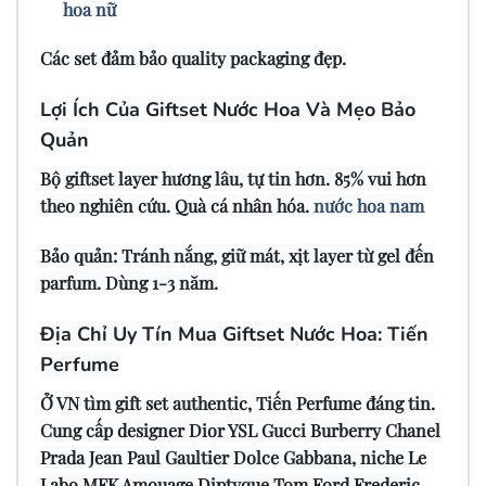
hoa nữ
Các set đảm bảo quality packaging đẹp.
Lợi Ích Của Giftset Nước Hoa Và Mẹo Bảo
Quản
Bộ giftset layer hương lâu, tự tin hơn. 85% vui hơn
theo nghiên cứu. Quà cá nhân hóa.
nước hoa nam
Bảo quản: Tránh nắng, giữ mát, xịt layer từ gel đến
parfum. Dùng 1-3 năm.
Địa Chỉ Uy Tín Mua Giftset Nước Hoa: Tiến
Perfume
Ở VN tìm gift set authentic, Tiến Perfume đáng tin.
Cung cấp designer Dior YSL Gucci Burberry Chanel
Prada Jean Paul Gaultier Dolce Gabbana, niche Le
Labo MFK Amouage Diptyque Tom Ford Frederic