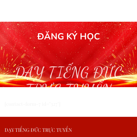
ĐĂNG KÝ HỌC
DẠY TIẾNG ĐỨC
TRỰC TUYẾN
[contact-form-7 id="327"]
DẠY TIẾNG ĐỨC TRỰC TUYẾN