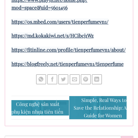
mod=space&uid=5601456
https://os.mbed.com/users/tienperfumevn1/
https://md.kokakiwi.net/s/HCibcj1Wz
https://fitinline.com/profile/tienperfumevn1/about/
https://blogfreely.net/tienperfumevn1/tienperfume
Simple, Real Ways to
Công nghệ sản xuất
Save the Relationship: A
phụ kiện nhựa tiên tiến
Guide for Women