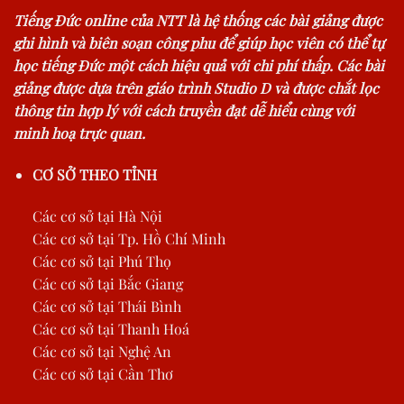
Tiếng Đức online của NTT là hệ thống các bài giảng được
ghi hình và biên soạn công phu để giúp học viên có thể tự
học tiếng Đức một cách hiệu quả với chi phí thấp. Các bài
giảng được dựa trên giáo trình Studio D và được chắt lọc
thông tin hợp lý với cách truyền đạt dễ hiểu cùng với
minh hoạ trực quan.
CƠ SỞ THEO TỈNH
Các cơ sở tại Hà Nội
Các cơ sở tại Tp. Hồ Chí Minh
Các cơ sở tại Phú Thọ
Các cơ sở tại Bắc Giang
Các cơ sở tại Thái Bình
Các cơ sở tại Thanh Hoá
Các cơ sở tại Nghệ An
Các cơ sở tại Cần Thơ