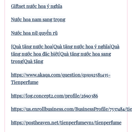
Giftset nước hoa ý nghĩa
Nước hoa nam sang trọng
Nước hoa nữ quyến rũ
{Quà tặng nước hoa|Quà tặng nước hoa ý nghĩa|Quà
tặng nước hoa đặc biệt|Quà tặng nước hoa sang
trọng|Quà tặng
https://www.akaqa.com/question/q19192581435-
Tienperfume
https://log.concept2.com/profile/2690386
https://us.enrollbusiness.com/BusinessProfile/7537484/t
https://postheaven.net/tienperfumevn1/tienperfume