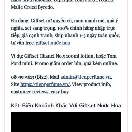
Malle Creed Byredo.
Đa dạng: Giftset nữ quyến rũ, nam mạnh mẽ, quà ý
nghĩa, set sang trọng. 100% chính hãng nhập trực
tiếp, giá cạnh tranh, ship nhanh 1-3 ngày toàn quốc,
tư vấn free.
giftset nước hoa
Ví dụ: Giftset Chanel No.5 100ml lotion, hoặc Tom
Ford mini. Promo giảm order lớn, quà kèm online.
0899995613 (Biz2). Mail
admin@tienperfume.vn
.
Site
https://tienperfume.vn/
. View product info,
customer reviews, easy buy.
Kết: Biến Khoảnh Khắc Với Giftset Nước Hoa