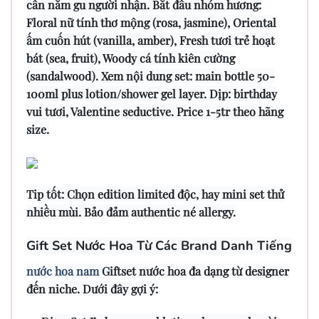
cần nắm gu người nhận. Bắt đầu nhóm hương:
Floral nữ tính thơ mộng (rosa, jasmine), Oriental
ấm cuốn hút (vanilla, amber), Fresh tươi trẻ hoạt
bát (sea, fruit), Woody cá tính kiên cường
(sandalwood). Xem nội dung set: main bottle 50-
100ml plus lotion/shower gel layer. Dịp: birthday
vui tươi, Valentine seductive. Price 1-5tr theo hãng
size.
Tip tốt: Chọn edition limited độc, hay mini set thử
nhiều mùi. Bảo đảm authentic né allergy.
Gift Set Nước Hoa Từ Các Brand Danh Tiếng
nước hoa nam
Giftset nước hoa đa dạng từ designer
đến niche. Dưới đây gợi ý: