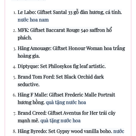
Le Labo: Giftset Santal 33 gỗ đàn hương, cá tính.
nước hoa nam
MFK: Giftset Baccarat Rouge 540 saffron hổ
phách.
Hãng Amouage: Giftset Honour Woman hoa trắng
hoàng gia.
Diptyque: Set Philosykos fig leaf artistic.
Brand Tom Ford: Set Black Orchid dark
seductive.
Hãng F Malle: Giftset Frederic Malle Portrait
hương hồng.
quà tặng nước hoa
Brand Creed: Giftset Aventus for Her trái cây
mạnh mẽ.
quà tặng nước hoa
Hãng Byredo: Set Gypsy wood vanilla boho.
nước