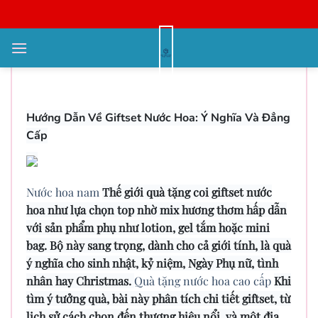
Bỏ
qua
nội
Thành phần nước hoa nữ chất
dung
lượng
Hướng Dẫn Về Giftset Nước Hoa: Ý Nghĩa Và Đẳng
Cấp
Nước hoa nam
Thế giới quà tặng coi giftset nước
hoa như lựa chọn top nhờ mix hương thơm hấp dẫn
với sản phẩm phụ như lotion, gel tắm hoặc mini
bag. Bộ này sang trọng, dành cho cả giới tính, là quà
ý nghĩa cho sinh nhật, kỷ niệm, Ngày Phụ nữ, tình
nhân hay Christmas.
Quà tặng nước hoa cao cấp
Khi
tìm ý tưởng quà, bài này phân tích chi tiết giftset, từ
lịch sử cách chọn đến thương hiệu nổi, và một địa