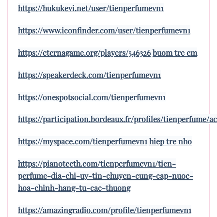
https://hukukevi.net/user/tienperfumevn1
https://www.iconfinder.com/user/tienperfumevn1
https://eternagame.org/players/546326
buom tre em
https://speakerdeck.com/tienperfumevn1
https://onespotsocial.com/tienperfumevn1
https://participation.bordeaux.fr/profiles/tienperfume/ac
https://myspace.com/tienperfumevn1
hiep tre nho
https://pianoteeth.com/tienperfumevn1/tien-
perfume-dia-chi-uy-tin-chuyen-cung-cap-nuoc-
hoa-chinh-hang-tu-cac-thuong
https://amazingradio.com/profile/tienperfumevn1