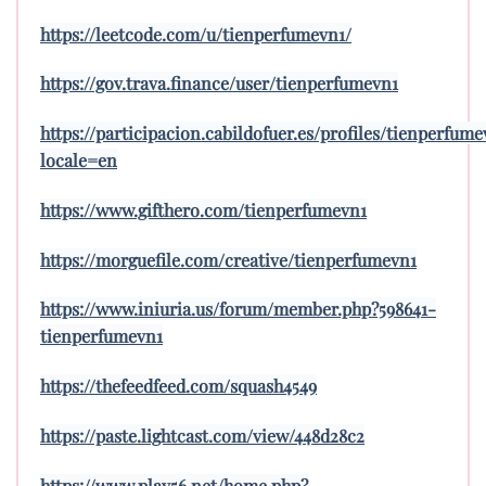
https://leetcode.com/u/tienperfumevn1/
https://gov.trava.finance/user/tienperfumevn1
https://participacion.cabildofuer.es/profiles/tienperfume
locale=en
https://www.gifthero.com/tienperfumevn1
https://morguefile.com/creative/tienperfumevn1
https://www.iniuria.us/forum/member.php?598641-
tienperfumevn1
https://thefeedfeed.com/squash4549
https://paste.lightcast.com/view/448d28c2
https://www.play56.net/home.php?