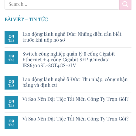
BÀI VIẾT – TIN TỨC
Lao động lành nghề Đức: Những điều cần biết
09
trước khi nộp hồ sơ
Th8
Switch công nghiệp quản lý 8 cổng Gigabit
09
Ethernet + 4 cổng Gigabit SFP 3Onedata
Th8
IES6300SL-8GT4GS-2LV
Lao động lành nghề ở Đức: Thu nhập, công nhận
09
bằng và định cư
Th8
Vì Sao Nên Đặt Tiệc Tất Niên Công Ty Trọn Gói?
09
Th8
Vì Sao Nên Đặt Tiệc Tất Niên Công Ty Trọn Gói?
09
Th8