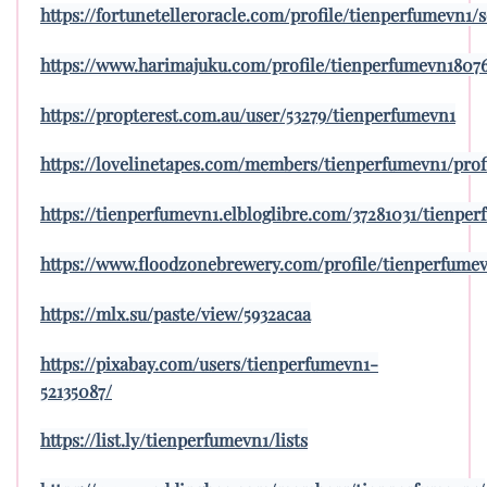
https://fortunetelleroracle.com/profile/tienperfumevn1/s
https://www.harimajuku.com/profile/tienperfumevn18076
https://propterest.com.au/user/53279/tienperfumevn1
https://lovelinetapes.com/members/tienperfumevn1/prof
https://tienperfumevn1.elbloglibre.com/37281031/tienpe
https://www.floodzonebrewery.com/profile/tienperfumev
https://mlx.su/paste/view/5932acaa
https://pixabay.com/users/tienperfumevn1-
52135087/
https://list.ly/tienperfumevn1/lists