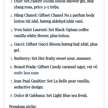
Dior: Set J’adore 100ml lotion shower gel, mùi
ylang rosa, price 3-5 triệu.
Hãng Chanel: Giftset Chanel No.5 parfum body
lotion túi nhỏ, hương aldehyd nhài vani.
Yves Saint Laurent: Set Black Opium coffee
vanilla white flower, plus lotion.
Gucci: Giftset Gucci Bloom hương huệ nhài, plus
gel.
Burberry: Set Her fruity sweet sour, summer.
Brand Prada: Giftset Candy caramel ngọt, vui vẻ.
nước hoa nam
Jean Paul Gaultier: Set La Belle pear vanilla,
seductive design.
Dolce & Gabbana: Set Light Blue sea fresh.
Premium niche: