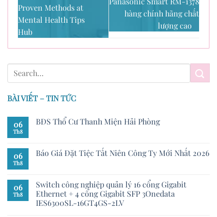
Panasonic Smart RM-1378
Proven Methods at
hàng chính hãng chất
Mental Health Tips
lượng cao
Hub
BÀI VIẾT – TIN TỨC
BĐS Thổ Cư Thanh Miện Hải Phòng
06
Th8
Báo Giá Đặt Tiệc Tất Niên Công Ty Mới Nhất 2026
06
Th8
Switch công nghiệp quản lý 16 cổng Gigabit
06
Ethernet + 4 cổng Gigabit SFP 3Onedata
Th8
IES6300SL-16GT4GS-2LV