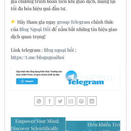
gia chương trình hoàn tiền khi giao dịch, mang lại
tối đa hóa hiệu quả đầu tư.
Hãy tham gia ngay
group Telegram
chính thức
của
Blog Ngoại Hối
để nắm bắt những tín hiệu giao
dịch quan trọng!
Link telegram :
Blog ngoại hối
:
https://t.me/blogngoaihoi
Empower Your Mind:
Điều Khiển Tivi
Discover Scientifically