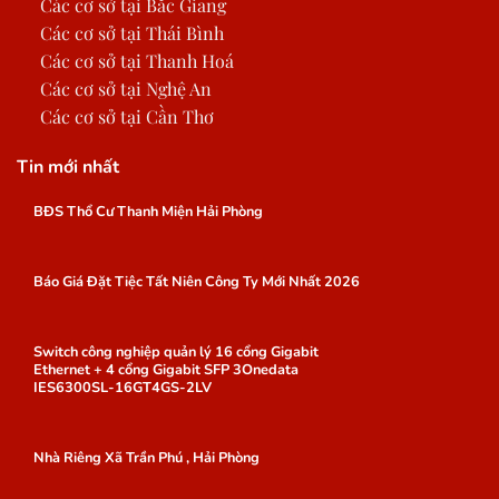
Các cơ sở tại Bắc Giang
Các cơ sở tại Thái Bình
Các cơ sở tại Thanh Hoá
Các cơ sở tại Nghệ An
Các cơ sở tại Cần Thơ
Tin mới nhất
BĐS Thổ Cư Thanh Miện Hải Phòng
Báo Giá Đặt Tiệc Tất Niên Công Ty Mới Nhất 2026
Switch công nghiệp quản lý 16 cổng Gigabit
Ethernet + 4 cổng Gigabit SFP 3Onedata
IES6300SL-16GT4GS-2LV
Nhà Riêng Xã Trần Phú , Hải Phòng