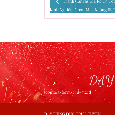
Tranh Canvas Giá Rẻ Có Tố
Kinh Nghiệm Chọn Mua Không Bị 
DẠY
[contact-form-7 id="327"]
DẠY TIẾNG ĐỨC TRỰC TUYẾN