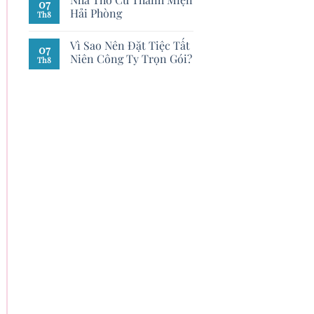
07
Hải Phòng
Th8
Vì Sao Nên Đặt Tiệc Tất
07
Niên Công Ty Trọn Gói?
Th8