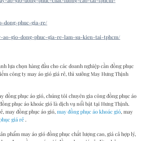
may-ao-gio-dong-phuc-chat-luong-cao-tai-tphcm-
o-dong-phuc-gia-re/
y-ao-gio-dong-phuc-gia-re-lam-su-kien-tai-tphcm/
hành lựa chọn hàng đầu cho các doanh nghiệp cần đồng phục
iếm công ty may áo gió giá rẻ, thì xưởng May Hưng Thịnh
y đồng phục áo gió, chúng tôi chuyên gia công đồng phục áo
ế đồng phục áo khoác gió là dịch vụ nổi bật tại Hưng Thịnh.
rẻ, may đồng phục áo gió,
may đồng phục áo khoác gió
, may
phục giá rẻ
.
n phẩm may áo gió đồng phục chất lượng cao, giá cả hợp lý,