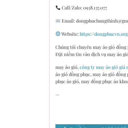
Call/Zalo: 0938.137.077
Email:
dongphuchungthinh@gm
Website:
https://dongphucvn.org
Chúng tôi chuyên may áo gió đồng p
Đặt niềm tin vào dịch vụ may áo gió
may áo gió,
công ty may áo gió giá 
áo gió đồng phục, may áo gió đồng p
phục áo gió, may đồng phục áo khoá
—