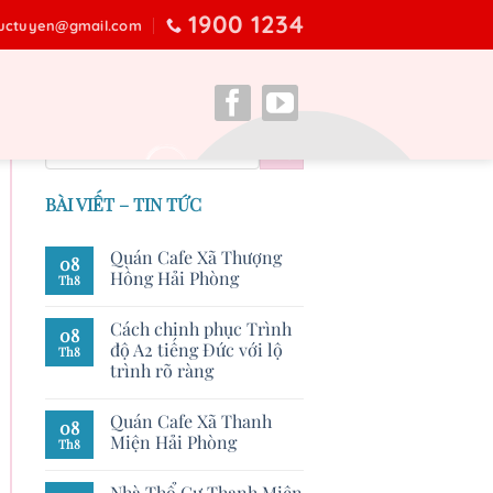
1900 1234
ructuyen@gmail.com
BÀI VIẾT – TIN TỨC
Quán Cafe Xã Thượng
08
Hồng Hải Phòng
Th8
Cách chinh phục Trình
08
độ A2 tiếng Đức với lộ
Th8
trình rõ ràng
Quán Cafe Xã Thanh
08
Miện Hải Phòng
Th8
Nhà Thổ Cư Thanh Miện