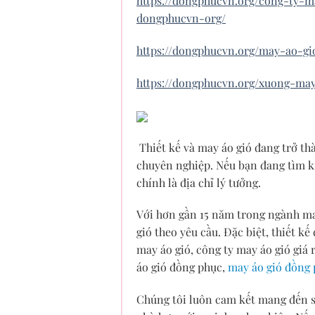
https://dongphucvn.org/cong-ty-
dongphucvn-org/
https://dongphucvn.org/may-ao-gi
https://dongphucvn.org/xuong-ma
Thiết kế và may áo gió đang trở t
chuyên nghiệp. Nếu bạn đang tìm k
chính là địa chỉ lý tưởng.
Với hơn gần 15 năm trong ngành ma
gió theo yêu cầu. Đặc biệt, thiết k
may áo gió, công ty may áo gió giá 
áo gió đồng phục,
may áo gió đồng 
Chúng tôi luôn cam kết mang đến sả