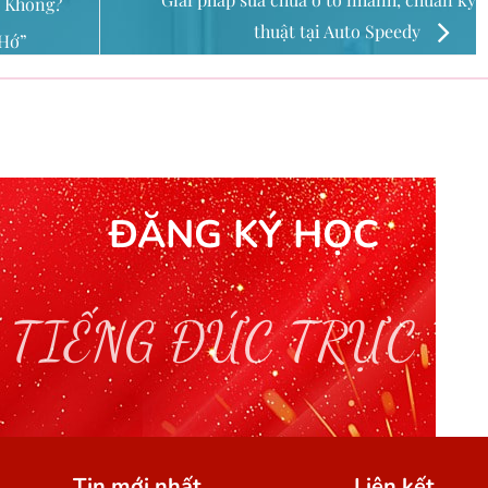
t Không?
thuật tại Auto Speedy
“Hớ”
ĐĂNG KÝ HỌC
 TIẾNG ĐỨC TRỰC T
Tin mới nhất
Liên kết