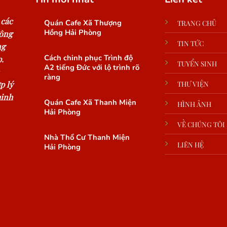
 các
Quán Cafe Xã Thượng
TRANG CHỦ
Hồng Hải Phòng
công
TIN TỨC
ng
Cách chinh phục Trình độ
.
TUYỂN SINH
A2 tiếng Đức với lộ trình rõ
ràng
p lý
THƯ VIỆN
minh
Quán Cafe Xã Thanh Miện
HÌNH ẢNH
Hải Phòng
VỀ CHÚNG TÔI
Nhà Thổ Cư Thanh Miện
LIÊN HỆ
Hải Phòng