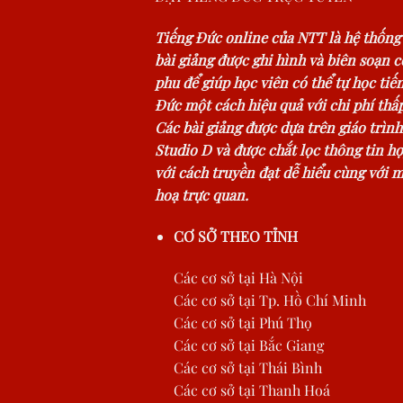
Tiếng Đức online của NTT là hệ thống
bài giảng được ghi hình và biên soạn 
phu để giúp học viên có thể tự học tiế
Đức một cách hiệu quả với chi phí thấp
Các bài giảng được dựa trên giáo trình
Studio D và được chắt lọc thông tin hợ
với cách truyền đạt dễ hiểu cùng với 
hoạ trực quan.
CƠ SỞ THEO TỈNH
Các cơ sở tại Hà Nội
Các cơ sở tại Tp. Hồ Chí Minh
Các cơ sở tại Phú Thọ
Các cơ sở tại Bắc Giang
Các cơ sở tại Thái Bình
Các cơ sở tại Thanh Hoá