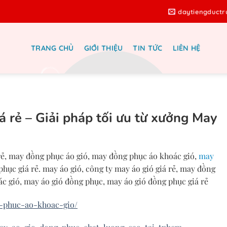
daytiengduct
TRANG CHỦ
GIỚI THIỆU
TIN TỨC
LIÊN HỆ
ng phục giá rẻ – Đồng Phục Hưng
Thịnh
á rẻ – Giải pháp tối ưu từ xưởng May
 rẻ, may đồng phục áo gió, may đồng phục áo khoác gió,
may
phục giá rẻ. may áo gió, công ty may áo gió giá rẻ, may đồng
c gió, may áo gió đồng phục, may áo gió đồng phục giá rẻ
-phuc-ao-khoac-gio/