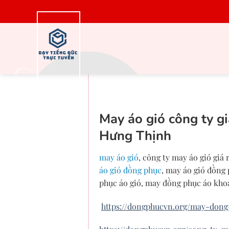
Bỏ
qua
nội
dung
Đặt may áo gió đồ
May áo gió công ty gi
Hưng Thịnh
may áo gió
, công ty may áo gió giá
áo gió đồng phục
, may áo gió đồng 
phục áo gió, may đồng phục áo khoá
https://dongphucvn.org/may-dong