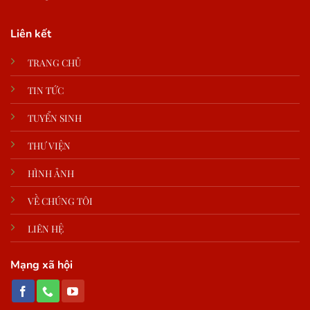
Liên kết
TRANG CHỦ
TIN TỨC
TUYỂN SINH
THƯ VIỆN
HÌNH ẢNH
VỀ CHÚNG TÔI
LIÊN HỆ
Mạng xã hội