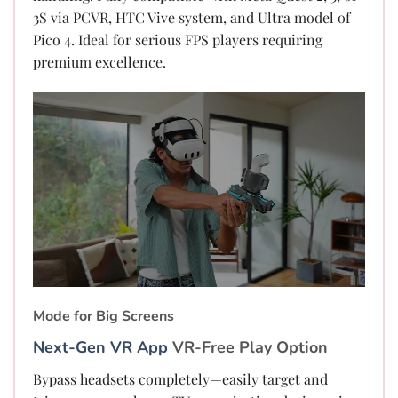
3S via PCVR, HTC Vive system, and Ultra model of
Pico 4. Ideal for serious FPS players requiring
premium excellence.
Mode for Big Screens
Next-Gen VR App
VR-Free Play Option
Bypass headsets completely—easily target and