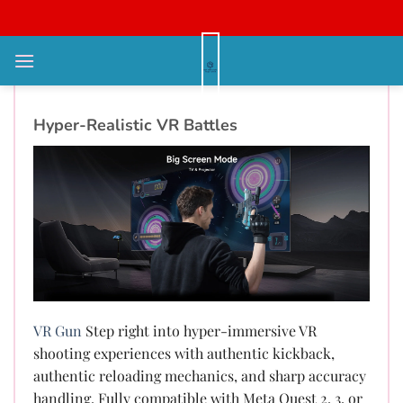
Bỏ
qua
nội
VR Combat Gear Onward Shooter
dung
Hyper-Realistic VR Battles
VR Gun
Step right into hyper-immersive VR
shooting experiences with authentic kickback,
authentic reloading mechanics, and sharp accuracy
handling. Fully compatible with Meta Quest 2, 3, or