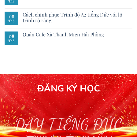
Th8
Cách chinh phục Trình độ A2 tiếng Đức với lộ
08
trình rõ ràng
Th8
Quán Cafe Xã Thanh Miện Hải Phòng
08
Th8
ĐĂNG KÝ HỌC
DẠY TIẾNG ĐỨC