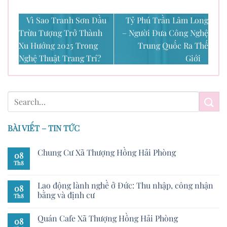
Vì Sao Tranh Sơn Dầu
Tỷ Phú Trần Lâm Long
Trừu Tượng Trở Thành
– Người Đưa Công Nghệ
Xu Hướng 2025 Trong
Trung Quốc Ra Thế
Nghệ Thuật Trang Trí?
Giới
BÀI VIẾT – TIN TỨC
Chung Cư Xã Thượng Hồng Hải Phòng
08
Th8
Lao động lành nghề ở Đức: Thu nhập, công nhận
08
bằng và định cư
Th8
Quán Cafe Xã Thượng Hồng Hải Phòng
08