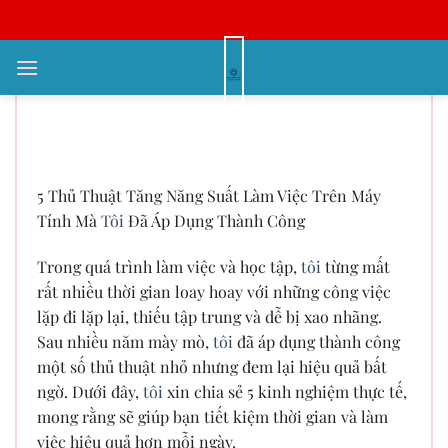
Bỏ
qua
nội
5 Thủ Thuật Tăng Năng Suất Làm
dung
Việc Trên Máy Tính Mà Tôi Đã Áp
Dụng Thành Công
5 Thủ Thuật Tăng Năng Suất Làm Việc Trên Máy
Tính Mà
Tôi
Đã Áp Dụng Thành Công
Trong quá trình làm việc và học tập,
tôi
từng mất
rất nhiều thời gian loay hoay với những công việc
lặp đi lặp lại, thiếu tập trung và dễ bị xao nhãng.
Sau nhiều năm mày mò,
tôi
đã áp dụng thành công
một số thủ thuật nhỏ nhưng đem lại hiệu quả bất
ngờ. Dưới đây,
tôi
xin chia sẻ 5 kinh nghiệm thực tế,
mong rằng sẽ giúp bạn tiết kiệm thời gian và làm
việc hiệu quả hơn mỗi ngày.