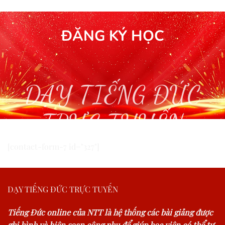
ĐĂNG KÝ HỌC
DẠY TIẾNG ĐỨC
TRỰC TUYẾN
[contact-form-7 id="327"]
DẠY TIẾNG ĐỨC TRỰC TUYẾN
Tiếng Đức online của NTT là hệ thống các bài giảng được
ghi hình và biên soạn công phu để giúp học viên có thể tự