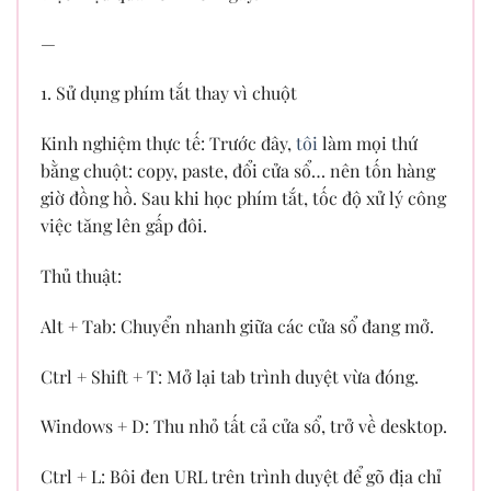
—
1. Sử dụng phím tắt thay vì chuột
Kinh nghiệm thực tế: Trước đây,
tôi
làm mọi thứ
bằng chuột: copy, paste, đổi cửa sổ… nên tốn hàng
giờ đồng hồ. Sau khi học phím tắt, tốc độ xử lý công
việc tăng lên gấp đôi.
Thủ thuật:
Alt + Tab: Chuyển nhanh giữa các cửa sổ đang mở.
Ctrl + Shift + T: Mở lại tab trình duyệt vừa đóng.
Windows + D: Thu nhỏ tất cả cửa sổ, trở về desktop.
Ctrl + L: Bôi đen URL trên trình duyệt để gõ địa chỉ