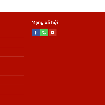
Mạng xã hội