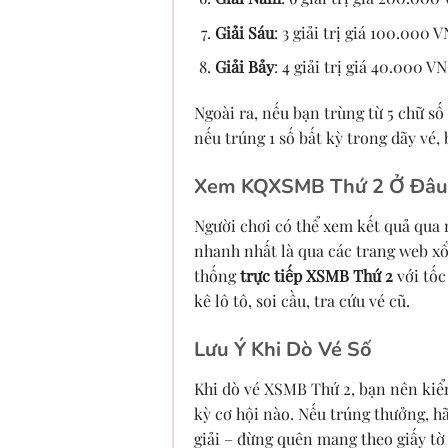
Giải Sáu
: 3 giải trị giá 100.000 
Giải Bảy
: 4 giải trị giá 40.000 V
Ngoài ra, nếu bạn trùng từ 5 chữ số
nếu trúng 1 số bất kỳ trong dãy vé
Xem KQXSMB Thứ 2 Ở Đâu 
Người chơi có thể xem kết quả qua n
nhanh nhất là qua các trang web xổ
thống
trực tiếp XSMB Thứ 2
với tốc
kê lô tô, soi cầu, tra cứu vé cũ.
Lưu Ý Khi Dò Vé Số
Khi dò vé XSMB Thứ 2, bạn nên kiểm 
kỳ cơ hội nào. Nếu trúng thưởng, h
giải – đừng quên mang theo giấy tờ