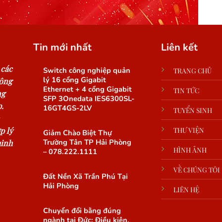
Tin mới nhất
Liên kết
 các
Switch công nghiệp quản
TRANG CHỦ
lý 16 cổng Gigabit
công
Ethernet + 4 cổng Gigabit
TIN TỨC
ng
SFP 3Onedata IES6300SL-
.
16GT4GS-2LV
TUYỂN SINH
p lý
THƯ VIỆN
Giảm Chào Biệt Thự
Trường Tân TP Hải Phòng
minh
HÌNH ẢNH
– 078.222.1111
VỀ CHÚNG TÔI
Đất Nền Xã Trần Phú Tại
Hải Phòng
LIÊN HỆ
Chuyển đổi bằng đúng
ngành tại Đức: Điều kiện,