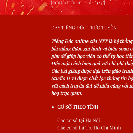
[contact-form-7 id="327"]
DẠY TIẾNG ĐỨC TRỰC TUYẾN
Tiếng Đức online của NTT là hệ thống
bài giảng được ghi hình và biên soạn 
phu để giúp học viên có thể tự học tiế
Đức một cách hiệu quả với chi phí thấp
Các bài giảng được dựa trên giáo trình
Studio D và được chắt lọc thông tin hợ
với cách truyền đạt dễ hiểu cùng với 
hoạ trực quan.
CƠ SỞ THEO TỈNH
Các cơ sở tại Hà Nội
Các cơ sở tại Tp. Hồ Chí Minh