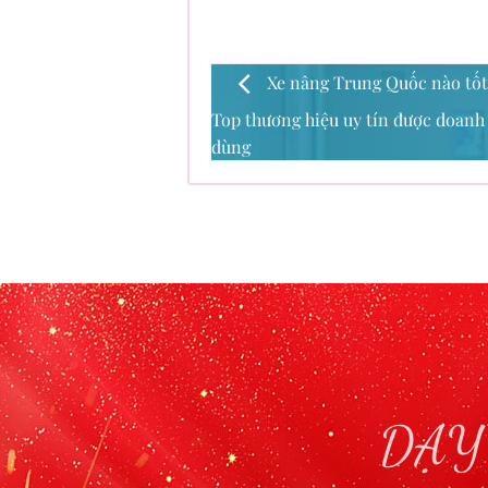
Xe nâng Trung Quốc nào tốt
Top thương hiệu uy tín được doanh
dùng
DẠY