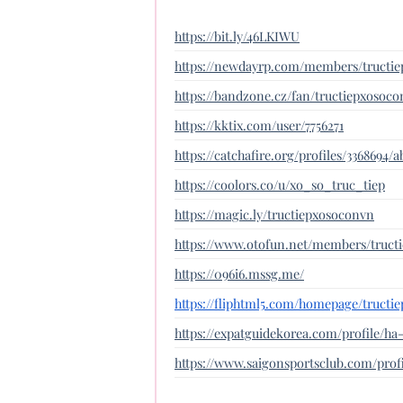
https://bit.ly/46LKIWU
https://newdayrp.com/members/tructie
https://bandzone.cz/fan/tructiepxosoc
https://kktix.com/user/7756271
https://catchafire.org/profiles/3368694/
https://coolors.co/u/xo_so_truc_tiep
https://magic.ly/tructiepxosoconvn
https://www.otofun.net/members/truct
https://096i6.mssg.me/
https://fliphtml5.com/homepage/tructi
https://expatguidekorea.com/profile/h
https://www.saigonsportsclub.com/profi