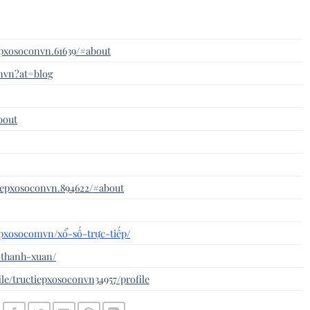
pxosoconvn.61639/#about
onvn?at=blog
about
iepxosoconvn.894622/#about
epxosocomvn/xổ-số-trực-tiếp/
a-thanh-xuan/
le/tructiepxosoconvn34957/profile