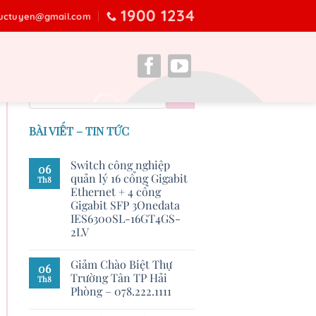
1900 1234
ructuyen@gmail.com
BÀI VIẾT – TIN TỨC
Switch công nghiệp
06
quản lý 16 cổng Gigabit
Th8
Ethernet + 4 cổng
Gigabit SFP 3Onedata
IES6300SL-16GT4GS-
2LV
Giảm Chào Biệt Thự
06
Trường Tân TP Hải
Th8
Phòng – 078.222.1111