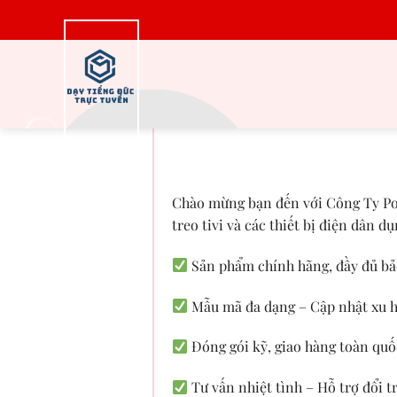
Bỏ
qua
nội
dung
Đầu Nối Điện Sopok
Chào mừng bạn đến với Công Ty Pow
treo tivi và các thiết bị điện dân dụ
Sản phẩm chính hãng, đầy đủ b
Mẫu mã đa dạng – Cập nhật xu 
Đóng gói kỹ, giao hàng toàn quố
Tư vấn nhiệt tình – Hỗ trợ đổi tr