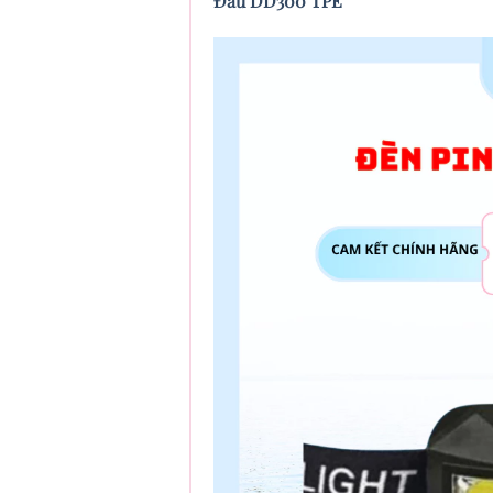
Đầu DD300 TPE