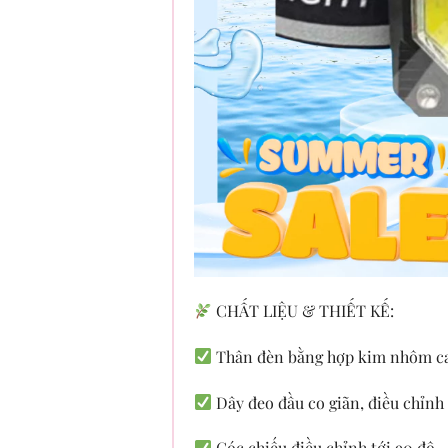
CHẤT LIỆU & THIẾT KẾ:
Thân đèn bằng hợp kim nhôm cao
Dây đeo đầu co giãn, điều chỉnh
Góc chiếu điều chỉnh tới 90 độ – 