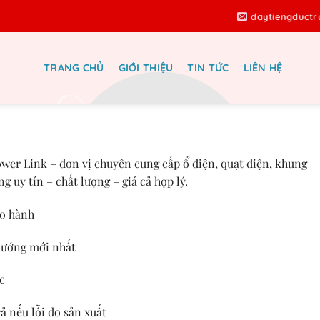
daytiengduct
TRANG CHỦ
GIỚI THIỆU
TIN TỨC
LIÊN HỆ
a P11 – 1 Ra 3 Kết Nối Nhanh, Đa
Năng
er Link – đơn vị chuyên cung cấp ổ điện, quạt điện, khung
ng uy tín – chất lượng – giá cả hợp lý.
ảo hành
hướng mới nhất
c
ả nếu lỗi do sản xuất