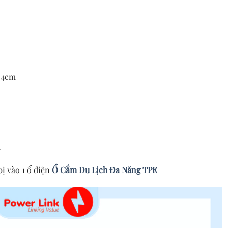
 4cm
m
ị vào 1 ổ điện
Ổ Cắm Du Lịch Đa Năng TPE