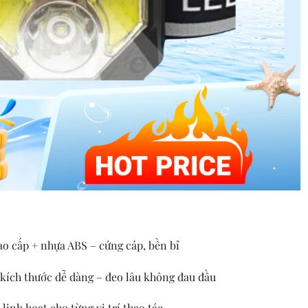
 cấp + nhựa ABS – cứng cáp, bền bỉ
 kích thước dễ dàng – đeo lâu không đau đầu
linh hoạt cho từng vị trí thao tác