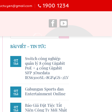
1900 1234
ructuyen@gmail.com
BÀI VIẾT – TIN TỨC
Switch công nghiệp
07
quản lý 8 cổng Gigabit
Th8
PoE + 4 cổng Gigabit
SFP 3Onedata
IES6300SL-8GP4GS-2LV
Gabungan Sports dan
07
Entertainment Online
Th8
Báo Giá Đặt Tiệc Tất
07
Niên Công Ty Mới Nhất
Th8