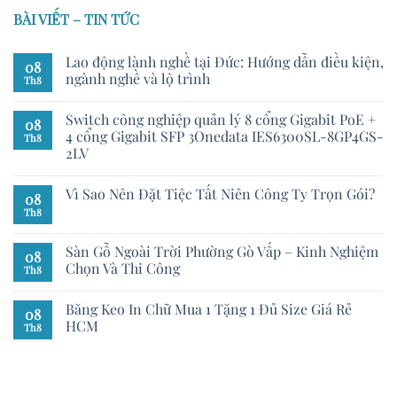
BÀI VIẾT – TIN TỨC
Lao động lành nghề tại Đức: Hướng dẫn điều kiện,
08
ngành nghề và lộ trình
Th8
Switch công nghiệp quản lý 8 cổng Gigabit PoE +
08
4 cổng Gigabit SFP 3Onedata IES6300SL-8GP4GS-
Th8
2LV
Vì Sao Nên Đặt Tiệc Tất Niên Công Ty Trọn Gói?
08
Th8
Sàn Gỗ Ngoài Trời Phường Gò Vấp – Kinh Nghiệm
08
Chọn Và Thi Công
Th8
Băng Keo In Chữ Mua 1 Tặng 1 Đủ Size Giá Rẻ
08
HCM
Th8