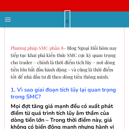
Bỏ
qua
nội
SMC P8 – Làm chủ vùng tích lũy
dung
trước khi giá bùng nổ
Phương pháp SMC phần 8
–
Blog Ngoại Hối hôm nay
tiếp tục khai phá kiến thức SMC cực kỳ quan trọng
cho trader – chính là thời điểm tích lũy – nơi dòng
tiền lớn bắt đầu hành động – và cũng là thời điểm
tốt để nhà đầu tư đi theo dòng tiền thông minh.
1. Vì sao giai đoạn tích lũy lại quan trọng
trong SMC?
Mọi đợt tăng giá mạnh đều có xuất phát
điểm từ quá trình tích lũy âm thầm của
dòng tiền lớn – Trong thời điểm này, giá
không có biến động mạnh nhưng hành vi