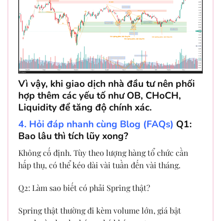
Vì vậy, khi giao dịch nhà đầu tư nên phối
hợp thêm các yếu tố như OB, CHoCH,
Liquidity để tăng độ chính xác.
4. Hỏi đáp nhanh cùng Blog (FAQs)
Q1:
Bao lâu thì tích lũy xong?
Không cố định. Tùy theo lượng hàng tổ chức cần
hấp thụ, có thể kéo dài vài tuần đến vài tháng.
Q2: Làm sao biết có phải Spring thật?
Spring thật thường đi kèm volume lớn, giá bật