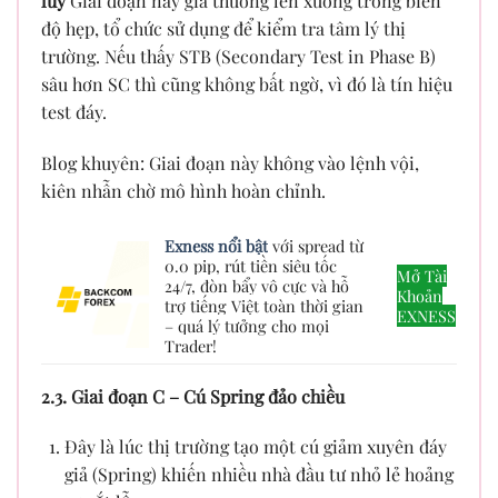
lũy
Giai đoạn này giá thường lên xuống trong biên
độ hẹp, tổ chức sử dụng để kiểm tra tâm lý thị
trường. Nếu thấy STB (Secondary Test in Phase B)
sâu hơn SC thì cũng không bất ngờ, vì đó là tín hiệu
test đáy.
Blog khuyên: Giai đoạn này không vào lệnh vội,
kiên nhẫn chờ mô hình hoàn chỉnh.
Exness nổi bật
với spread từ
0.0 pip, rút tiền siêu tốc
Mở Tài
24/7, đòn bẩy vô cực và hỗ
Khoản
trợ tiếng Việt toàn thời gian
EXNESS
– quá lý tưởng cho mọi
Trader!
2.3. Giai đoạn C – Cú Spring đảo chiều
Đây là lúc thị trường tạo một cú giảm xuyên đáy
giả (Spring) khiến nhiều nhà đầu tư nhỏ lẻ hoảng