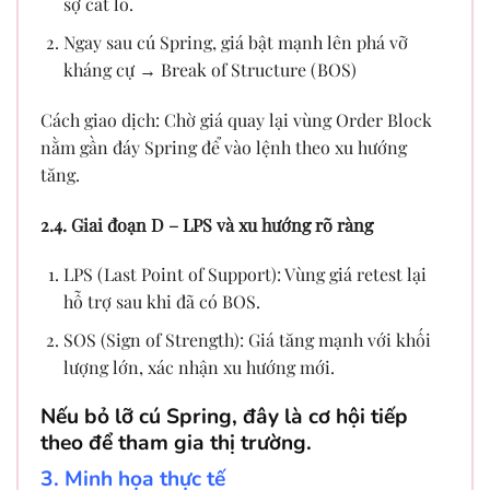
sợ cắt lỗ.
Ngay sau cú Spring, giá bật mạnh lên phá vỡ
kháng cự → Break of Structure (BOS)
Cách giao dịch: Chờ giá quay lại vùng Order Block
nằm gần đáy Spring để vào lệnh theo xu hướng
tăng.
2.4. Giai đoạn D – LPS và xu hướng rõ ràng
LPS (Last Point of Support): Vùng giá retest lại
hỗ trợ sau khi đã có BOS.
SOS (Sign of Strength): Giá tăng mạnh với khối
lượng lớn, xác nhận xu hướng mới.
Nếu bỏ lỡ cú Spring, đây là cơ hội tiếp
theo để tham gia thị trường.
3. Minh họa thực tế