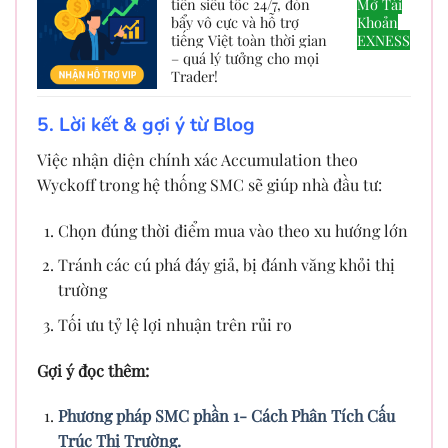
tiền siêu tốc 24/7, đòn
Mở Tài
bẩy vô cực và hỗ trợ
Khoản
tiếng Việt toàn thời gian
EXNESS
– quá lý tưởng cho mọi
Trader!
5. Lời kết & gợi ý từ Blog
Việc nhận diện chính xác Accumulation theo
Wyckoff trong hệ thống SMC sẽ giúp nhà đầu tư:
Chọn đúng thời điểm mua vào theo xu hướng lớn
Tránh các cú phá đáy giả, bị đánh văng khỏi thị
trường
Tối ưu tỷ lệ lợi nhuận trên rủi ro
Gợi ý đọc thêm:
Phương pháp SMC phần 1- Cách Phân Tích Cấu
Trúc Thị Trường.