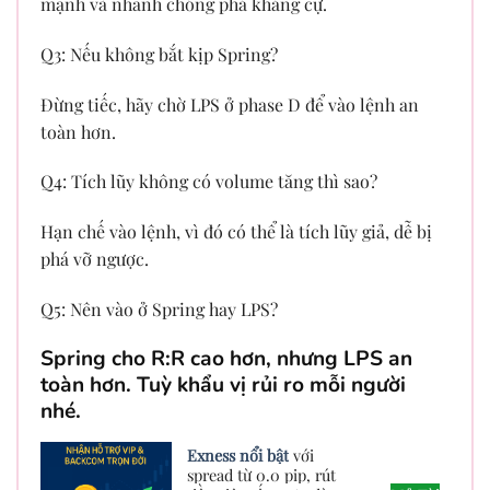
mạnh và nhanh chóng phá kháng cự.
Q3: Nếu không bắt kịp Spring?
Đừng tiếc, hãy chờ LPS ở phase D để vào lệnh an
toàn hơn.
Q4: Tích lũy không có volume tăng thì sao?
Hạn chế vào lệnh, vì đó có thể là tích lũy giả, dễ bị
phá vỡ ngược.
Q5: Nên vào ở Spring hay LPS?
Spring cho R:R cao hơn, nhưng LPS an
toàn hơn. Tuỳ khẩu vị rủi ro mỗi người
nhé.
Exness nổi bật
với
spread từ 0.0 pip, rút