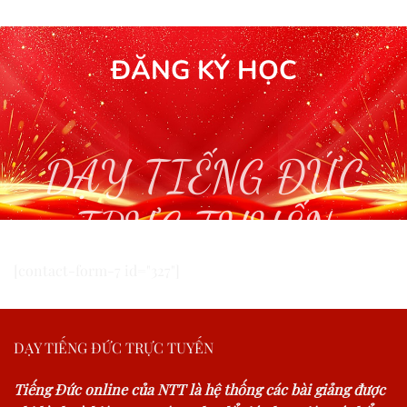
ĐĂNG KÝ HỌC
DẠY TIẾNG ĐỨC
TRỰC TUYẾN
[contact-form-7 id="327"]
DẠY TIẾNG ĐỨC TRỰC TUYẾN
Tiếng Đức online của NTT là hệ thống các bài giảng được