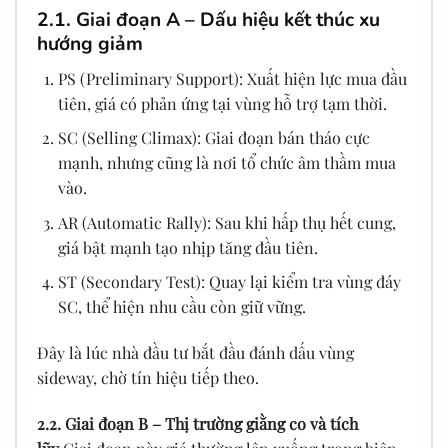
2.1. Giai đoạn A – Dấu hiệu kết thúc xu
hướng giảm
PS (Preliminary Support): Xuất hiện lực mua đầu
tiên, giá có phản ứng tại vùng hỗ trợ tạm thời.
SC (Selling Climax): Giai đoạn bán tháo cực
mạnh, nhưng cũng là nơi tổ chức âm thầm mua
vào.
AR (Automatic Rally): Sau khi hấp thụ hết cung,
giá bật mạnh tạo nhịp tăng đầu tiên.
ST (Secondary Test): Quay lại kiểm tra vùng đáy
SC, thể hiện nhu cầu còn giữ vững.
Đây là lúc nhà đầu tư bắt đầu đánh dấu vùng
sideway, chờ tín hiệu tiếp theo.
2.2. Giai đoạn B – Thị trường giằng co và tích