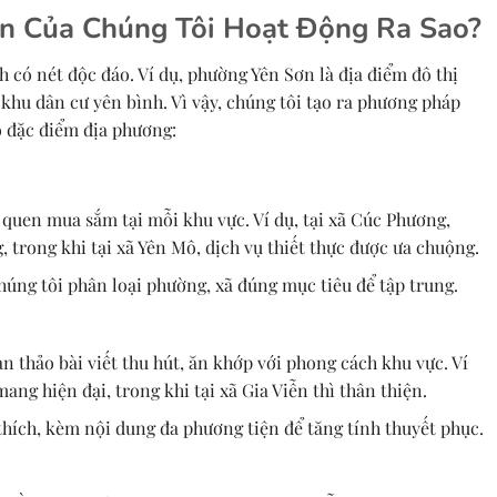
n Của Chúng Tôi Hoạt Động Ra Sao?
 có nét độc đáo. Ví dụ, phường Yên Sơn là địa điểm đô thị
 khu dân cư yên bình. Vì vậy, chúng tôi tạo ra phương pháp
o đặc điểm địa phương:
i quen mua sắm tại mỗi khu vực. Ví dụ, tại xã Cúc Phương,
 trong khi tại xã Yên Mô, dịch vụ thiết thực được ưa chuộng.
húng tôi phân loại phường, xã đúng mục tiêu để tập trung.
 thảo bài viết thu hút, ăn khớp với phong cách khu vực. Ví
ang hiện đại, trong khi tại xã Gia Viễn thì thân thiện.
 thích, kèm nội dung đa phương tiện để tăng tính thuyết phục.