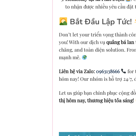
to nhận được nhiều yêu cầu đặt 
Bắt Đầu Lập Tức!
Don’t let your triển vọng thành cô
you! With our dịch vụ
quảng bá lan 
chăng, and toàn diện solution. Fro
mạnh mẽ.
Liên hệ via Zalo:
0963138666
for 
hôm nay! Our nhóm is hỗ trợ 24/7, 
Let us giúp bạn chinh phục cộng đ
thị hôm nay, thương hiệu tỏa sáng!