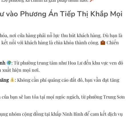
ư vào Phương Án Tiếp Thị Khắp Mọi
hóa, nơi cửa hàng phải nỗ lực thu hút khách hàng. Dù bạn là
c kết nối với khách hàng là chìa khóa thành công.
Chiến
ình
: Từ phường trung tâm như Hoa Lư đến khu vực ven đô
n xuất hiện mọi nơi.
chăng
: Không cần phí quảng cáo đắt đỏ, bạn vẫn đạt tăng
 của bạn sẽ lan tỏa tại mọi ngóc ngách, từ phường Trung Sơn
 dụng nhóm cộng đồng tại khắp Ninh Bình để cam kết dịch vụ