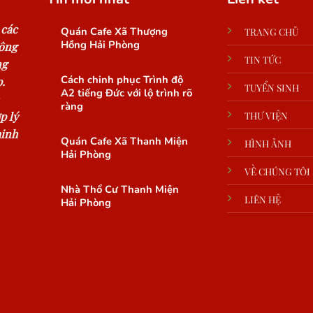
 các
Quán Cafe Xã Thượng
TRANG CHỦ
Hồng Hải Phòng
công
TIN TỨC
ng
Cách chinh phục Trình độ
.
TUYỂN SINH
A2 tiếng Đức với lộ trình rõ
ràng
p lý
THƯ VIỆN
minh
Quán Cafe Xã Thanh Miện
HÌNH ẢNH
Hải Phòng
VỀ CHÚNG TÔI
Nhà Thổ Cư Thanh Miện
LIÊN HỆ
Hải Phòng