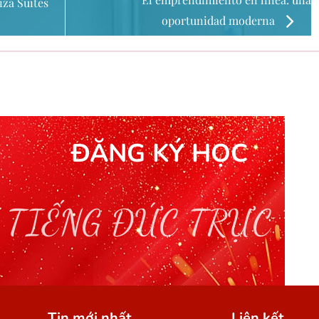
za Suites
oportunidad moderna
ĐĂNG KÝ HỌC
 TIẾNG ĐỨC TRỰC T
Tin mới nhất
Liên kết