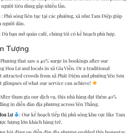
 người tiêu dùng gấp nhiều lần.
: Phủ sóng liên tục tại các phường, xã như Tam Điệp giúp
n người dân.
: Dù bạn mở quán café, chúng tôi có kế hoạch phù hợp.
n Tượng
Phương that saw a 40% surge in bookings after our
 Hoa Lư and locals in xã Gia Viễn. Or a traditional
t attracted crowds from xã Phát Diệm and phường Yên Sơn
st glimpses of what our service can achieve!
 After tham gia our dịch vụ, this nhà hàng đạt thêm 40%
đăng in diễn đàn địa phương across Yên Thắng.
Hoa Lư
: Our kế hoạch tiếp thị phủ sóng khu vực like Tam
ược lượng lớn khách hàng trẻ.
Our bài đăng on diễn đàn địa phương enabled this homestay