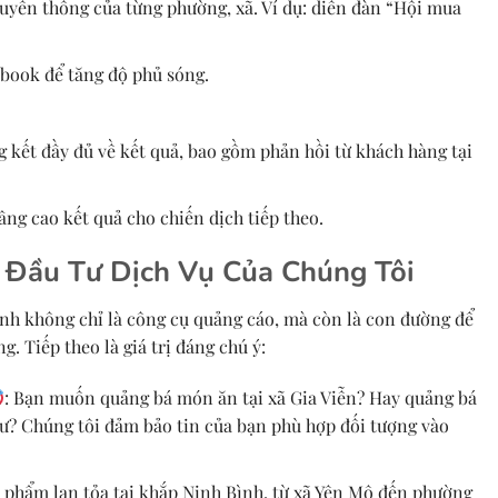
uyền thông của từng phường, xã. Ví dụ: diễn đàn “Hội mua
ebook để tăng độ phủ sóng.
 kết đầy đủ về kết quả, bao gồm phản hồi từ khách hàng tại
âng cao kết quả cho chiến dịch tiếp theo.
i Đầu Tư Dịch Vụ Của Chúng Tôi
ỉnh không chỉ là công cụ quảng cáo, mà còn là con đường để
. Tiếp theo là giá trị đáng chú ý:
: Bạn muốn quảng bá món ăn tại xã Gia Viễn? Hay quảng bá
Lư? Chúng tôi đảm bảo tin của bạn phù hợp đối tượng vào
n phẩm lan tỏa tại khắp Ninh Bình, từ xã Yên Mô đến phường