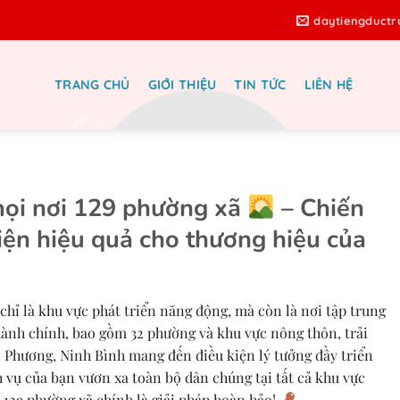
daytiengduct
TRANG CHỦ
GIỚI THIỆU
TIN TỨC
LIÊN HỆ
i nơi 129 đơn vị hành chính Ninh
nh – 0789225888
ọi nơi 129 phường xã
– Chiến
iện hiệu quả cho thương hiệu của
chỉ là khu vực phát triển năng động, mà còn là nơi tập trung
 hành chính, bao gồm 32 phường và khu vực nông thôn, trải
 Phương, Ninh Bình mang đến điều kiện lý tưởng đầy triển
 vụ của bạn vươn xa toàn bộ dân chúng tại tất cả khu vực
129 phường xã chính là giải pháp hoàn hảo!