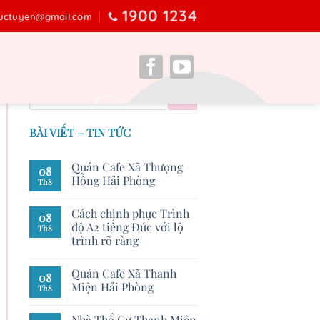
1900 1234
ructuyen@gmail.com
BÀI VIẾT – TIN TỨC
Quán Cafe Xã Thượng
08
Hồng Hải Phòng
Th8
Cách chinh phục Trình
08
độ A2 tiếng Đức với lộ
Th8
trình rõ ràng
Quán Cafe Xã Thanh
08
Miện Hải Phòng
Th8
Nhà Thổ Cư Thanh Miện