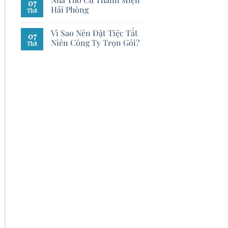
07
Hải Phòng
Th8
Vì Sao Nên Đặt Tiệc Tất
07
Niên Công Ty Trọn Gói?
Th8