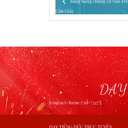
Bảng hàng chung cư Sun Feli
Cầu Giấy
DẠY
[contact-form-7 id="327"]
DẠY TIẾNG ĐỨC TRỰC TUYẾN