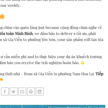
tour weekly.
ng chìm vào quên lãng just because cộng đồng chưa nghe về
tỏa toàn Ninh Bình
, we đảm bảo to deliver a tối ưu, phải
m xã Gia Viễn to phường Yên Sơn, your sản phẩm will lan tỏa
tư vấn miễn phí and to thực hiện your dự án khuếch trương
đảm bảo you receive the trải nghiệm hoàn hảo
.
ồng tỉnh nhà – from xã Gia Viễn to phường Nam Hoa Lư.
Tiếp
El emprendimiento en línea: una