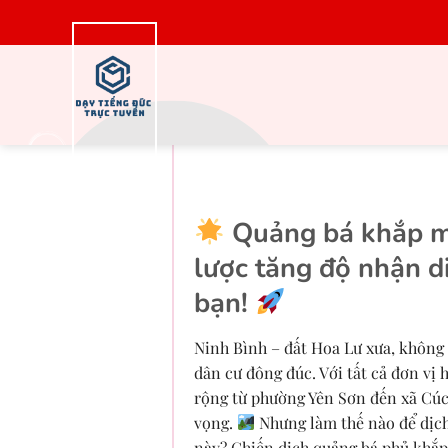
Bỏ
qua
nội
dung
SPAM Forum khắp mọ
Bì
Quảng bá khắp m
lược tăng độ nhận d
bạn!
Ninh Bình – đất Hoa Lư xưa, không 
dân cư đông đúc. Với tất cả đơn vị
rộng từ phường Yên Sơn đến xã Cúc
vọng.
Nhưng làm thế nào để dịch
này? Chiến dịch quảng bá phủ khắp 