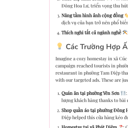
Đông Hoa Lư, triển vọng thu hút
Nâng tầm hình ảnh cộng đồng
dịch vụ của bạn trở nên phổ biế
Thích nghi tất cả ngành nghề
Các Trường Hợp Ấ
Imagine a cozy homestay in xã Cúc 
campaign reached tourists in phường
restaurant in phường Tam Điệp tha
with our targeted ads. These are ju
Quán ăn tại phường Yên Sơn
:
lượng khách hàng thanks to bài 
Shop quần áo tại phường Đông 
Điệp helped this cửa hàng kéo đ
Homestay tại xã Phát Diệm
: 