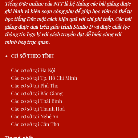
Tiếng Đức online của NTT là hệ thống các bài giảng được
ghi hình và biên soạn công phu để giúp học viên có thể tự
học tiếng Đức một cách hiệu quả với chi phí thấp. Các bài
giảng được dựa trên giáo trình Studio D và được chắt lọc
thông tin hợp lý với cách truyền đạt dễ hiểu cùng với
minh hoạ trực quan.
CƠ SỞ THEO TỈNH
Các cơ sở tại Hà Nội
Các cơ sở tại Tp. Hồ Chí Minh
Các cơ sở tại Phú Thọ
Các cơ sở tại Bắc Giang
Các cơ sở tại Thái Bình
Các cơ sở tại Thanh Hoá
Các cơ sở tại Nghệ An
Các cơ sở tại Cần Thơ