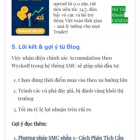
spread từ 0.0 pip, rút
tiền siêu tốc 24/7, đòn
Mở Tài
bẩy vô cực và hỗ trợ
Khoản
tiếng Việt toàn thời gian
EXNESS
– quá lý tưởng cho mọi
Trader!
5. Lời kết & gợi ý từ Blog
Việc nhận diện chính xác Accumulation theo
Wyckoff trong hệ thống SMC sẽ giúp nhà đầu tư:
Chọn đúng thời điểm mua vào theo xu hướng lớn
Tránh các cú phá đáy giả, bị đánh văng khỏi thị
trường
Tối ưu tỷ lệ lợi nhuận trên rủi ro
Gợi ý đọc thêm:
Phương pháp SMC phần 1- Cách Phân Tích Cấu