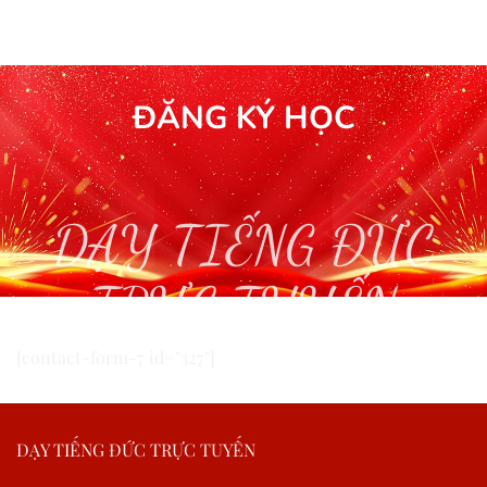
ĐĂNG KÝ HỌC
DẠY TIẾNG ĐỨC
TRỰC TUYẾN
[contact-form-7 id="327"]
DẠY TIẾNG ĐỨC TRỰC TUYẾN