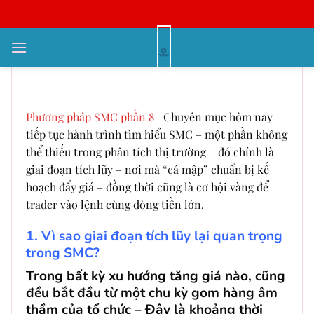
Bỏ
qua
nội
Phương pháp SMC phần 8 – Giai
dung
đoạn tích lũy
Phương pháp SMC phần 8
–
Chuyên mục hôm nay
tiếp tục hành trình tìm hiểu SMC – một phần không
thể thiếu trong phân tích thị trường – đó chính là
giai đoạn tích lũy – nơi mà “cá mập” chuẩn bị kế
hoạch đẩy giá – đồng thời cũng là cơ hội vàng để
trader vào lệnh cùng dòng tiền lớn.
1. Vì sao giai đoạn tích lũy lại quan trọng
trong SMC?
Trong bất kỳ xu hướng tăng giá nào, cũng
đều bắt đầu từ một chu kỳ gom hàng âm
thầm của tổ chức – Đây là khoảng thời