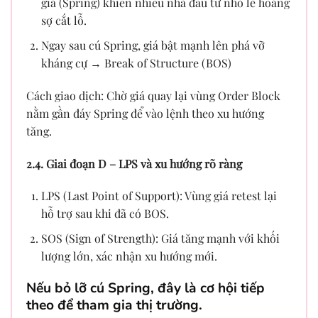
giả (Spring) khiến nhiều nhà đầu tư nhỏ lẻ hoảng
sợ cắt lỗ.
Ngay sau cú Spring, giá bật mạnh lên phá vỡ
kháng cự → Break of Structure (BOS)
Cách giao dịch: Chờ giá quay lại vùng Order Block
nằm gần đáy Spring để vào lệnh theo xu hướng
tăng.
2.4. Giai đoạn D – LPS và xu hướng rõ ràng
LPS (Last Point of Support): Vùng giá retest lại
hỗ trợ sau khi đã có BOS.
SOS (Sign of Strength): Giá tăng mạnh với khối
lượng lớn, xác nhận xu hướng mới.
Nếu bỏ lỡ cú Spring, đây là cơ hội tiếp
theo để tham gia thị trường.