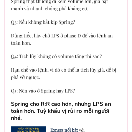
Spring thật thường đi kèm volume lớn, giá bật
mạnh và nhanh chóng phá kháng cự.
Q3: Nếu không bắt kịp Spring?
Đừng tiếc, hãy chờ LPS ở phase D để vào lệnh an
toàn hơn.
Q4: Tích lũy không có volume tăng thì sao?
Hạn chế vào lệnh, vì đó có thể là tích lũy giả, dễ bị
phá vỡ ngược.
Q5: Nên vào ở Spring hay LPS?
Spring cho R:R cao hơn, nhưng LPS an
toàn hơn. Tuỳ khẩu vị rủi ro mỗi người
nhé.
Exness nổi bật
với