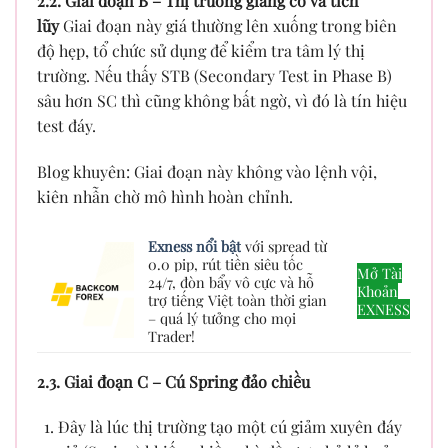
2.2. Giai đoạn B – Thị trường giằng co và tích
lũy
Giai đoạn này giá thường lên xuống trong biên
độ hẹp, tổ chức sử dụng để kiểm tra tâm lý thị
trường. Nếu thấy STB (Secondary Test in Phase B)
sâu hơn SC thì cũng không bất ngờ, vì đó là tín hiệu
test đáy.
Blog khuyên: Giai đoạn này không vào lệnh vội,
kiên nhẫn chờ mô hình hoàn chỉnh.
Exness nổi bật
với spread từ
0.0 pip, rút tiền siêu tốc
Mở Tài
24/7, đòn bẩy vô cực và hỗ
Khoản
trợ tiếng Việt toàn thời gian
EXNESS
– quá lý tưởng cho mọi
Trader!
2.3. Giai đoạn C – Cú Spring đảo chiều
Đây là lúc thị trường tạo một cú giảm xuyên đáy