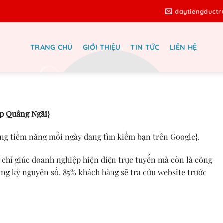
daytiengduct
TRANG CHỦ
GIỚI THIỆU
TIN TỨC
LIÊN HỆ
iệu quả với thiết kế website Quảng
Ngãi
ệp Quảng Ngãi}
ng tiềm năng mỗi ngày đang tìm kiếm bạn trên Google}.
chỉ giúc doanh nghiệp hiện diện trực tuyến mà còn là công
ong kỷ nguyên số. 85% khách hàng sẽ tra cứu website trước