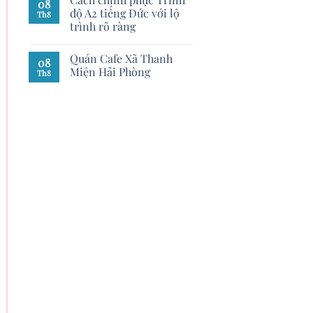
08
độ A2 tiếng Đức với lộ
Th8
trình rõ ràng
Quán Cafe Xã Thanh
08
Miện Hải Phòng
Th8