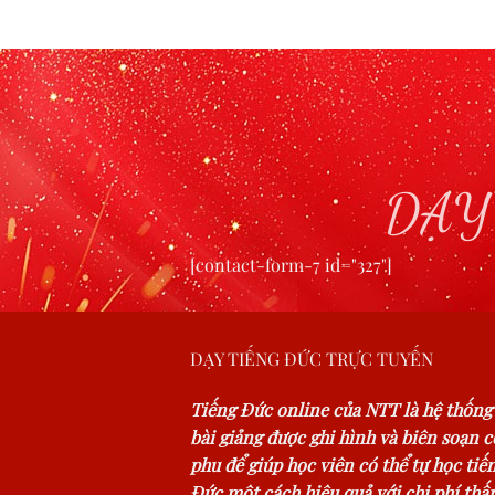
DẠY
[contact-form-7 id="327"]
DẠY TIẾNG ĐỨC TRỰC TUYẾN
Tiếng Đức online của NTT là hệ thống
bài giảng được ghi hình và biên soạn 
phu để giúp học viên có thể tự học tiế
Đức một cách hiệu quả với chi phí thấp