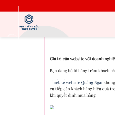
Bỏ
qua
nội
dung
Tối ưu chi phí và h
Giá trị của website với doanh nghi
Bạn đang bỏ lỡ hàng trăm khách hà
Thiết kế website Quảng Ngãi
không 
cụ tiếp cận khách hàng hiệu quả tr
khi quyết định mua hàng.