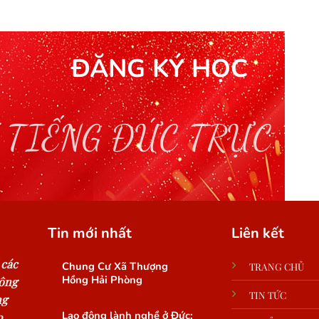
ĐĂNG KÝ HỌC
 TIẾNG ĐỨC TRỰC T
Tin mới nhất
Liên kết
 các
Chung Cư Xã Thượng
TRANG CHỦ
Hồng Hải Phòng
công
TIN TỨC
ng
Lao động lành nghề ở Đức:
.