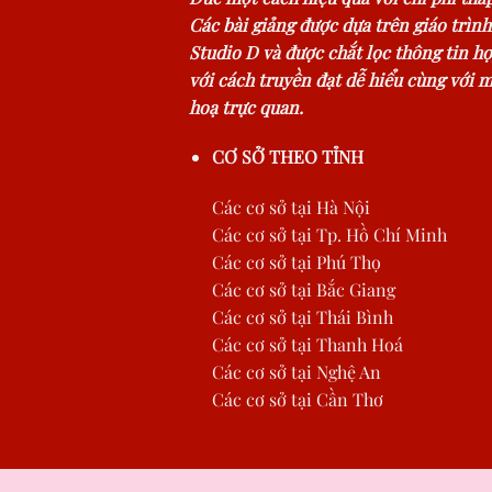
Các bài giảng được dựa trên giáo trình
Studio D và được chắt lọc thông tin hợ
với cách truyền đạt dễ hiểu cùng với 
hoạ trực quan.
CƠ SỞ THEO TỈNH
Các cơ sở tại Hà Nội
Các cơ sở tại Tp. Hồ Chí Minh
Các cơ sở tại Phú Thọ
Các cơ sở tại Bắc Giang
Các cơ sở tại Thái Bình
Các cơ sở tại Thanh Hoá
Các cơ sở tại Nghệ An
Các cơ sở tại Cần Thơ