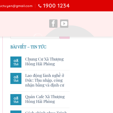
1900 1234
ructuyen@gmail.com
BÀI VIẾT – TIN TỨC
Chung Cư Xã Thượng
08
Hồng Hải Phòng
Th8
Lao động lành nghề ở
08
Đức: Thu nhập, công
Th8
nhận bằng và định cư
Quán Cafe Xã Thượng
08
Hồng Hải Phòng
Th8
Cách chinh phục Trình