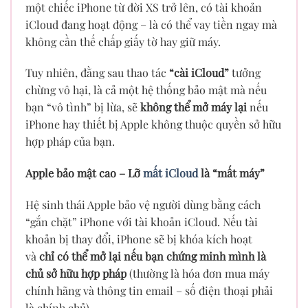
một chiếc iPhone từ đời XS trở lên, có tài khoản
iCloud đang hoạt động – là có thể vay tiền ngay mà
không cần thế chấp giấy tờ hay giữ máy.
Tuy nhiên, đằng sau thao tác
“cài iCloud”
tưởng
chừng vô hại, là cả một hệ thống bảo mật mà nếu
bạn “vô tình” bị lừa, sẽ
không thể mở máy lại
nếu
iPhone hay thiết bị Apple không thuộc quyền sở hữu
hợp pháp của bạn.
Apple bảo mật cao – Lỡ
mất iCloud
là “mất máy”
Hệ sinh thái Apple bảo vệ người dùng bằng cách
“gắn chặt” iPhone với tài khoản iCloud. Nếu tài
khoản bị thay đổi, iPhone sẽ bị khóa kích hoạt
và
chỉ có thể mở lại nếu bạn chứng minh mình là
chủ sở hữu hợp pháp
(thường là hóa đơn mua máy
chính hãng và thông tin email – số điện thoại phải
là chính chủ).