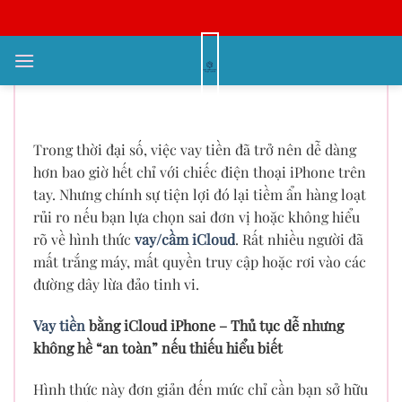
Bỏ
qua
nội
Cầm iCloud iPhone để vay tiền –
dung
Không cẩn thận là “dính bẫy”!
Trong thời đại số, việc vay tiền đã trở nên dễ dàng
hơn bao giờ hết chỉ với chiếc điện thoại iPhone trên
tay. Nhưng chính sự tiện lợi đó lại tiềm ẩn hàng loạt
rủi ro nếu bạn lựa chọn sai đơn vị hoặc không hiểu
rõ về hình thức
vay/cầm iCloud
. Rất nhiều người đã
mất trắng máy, mất quyền truy cập hoặc rơi vào các
đường dây lừa đảo tinh vi.
Vay tiền
bằng iCloud iPhone – Thủ tục dễ nhưng
không hề “an toàn” nếu thiếu hiểu biết
Hình thức này đơn giản đến mức chỉ cần bạn sở hữu