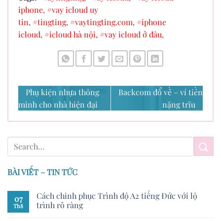
iphone,
#vay icloud uy
tin,
#tingting,
#vaytingting.com,
#iphone
icloud,
#icloud hà nội,
#vay icloud ở đâu,
Phụ kiện nhựa thông
Backcom đổ về – ví tiền
minh cho nhà hiện đại
nặng trĩu
BÀI VIẾT – TIN TỨC
Cách chinh phục Trình độ A2 tiếng Đức với lộ
07
trình rõ ràng
Th8