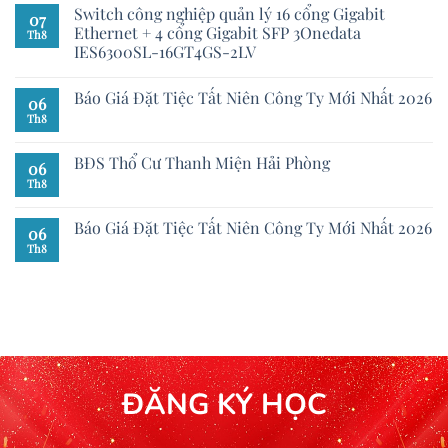
Switch công nghiệp quản lý 16 cổng Gigabit
07
Ethernet + 4 cổng Gigabit SFP 3Onedata
Th8
IES6300SL-16GT4GS-2LV
Báo Giá Đặt Tiệc Tất Niên Công Ty Mới Nhất 2026
06
Th8
BĐS Thổ Cư Thanh Miện Hải Phòng
06
Th8
Báo Giá Đặt Tiệc Tất Niên Công Ty Mới Nhất 2026
06
Th8
ĐĂNG KÝ HỌC