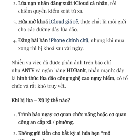
Lừa nạn nhân đăng xuất iCloud cá nhân
, rồi
chiếm quyền kiểm soát từ xa.
Hứa mở khoá
iCloud giá rẻ
, thực chất là môi giới
cho các đường dây lừa đảo.
Đăng bài bán
iPhone chính chủ
, nhưng khi mua
xong thì bị khoá sau vài ngày.
Nhiều vụ việc đã được phản ánh trên báo chí
như
ANTV
và ngân hàng
HDBank
, nhấn mạnh: đây
là
hình thức lừa đảo công nghệ cao nguy hiểm
, có tổ
chức và rất khó truy vết.
Khi bị lừa – Xử lý thế nào?
Trình báo ngay cơ quan chức năng hoặc cơ quan
công an cấp xã / phường.
Không gửi tiền cho bất kỳ ai hứa hẹn “mở