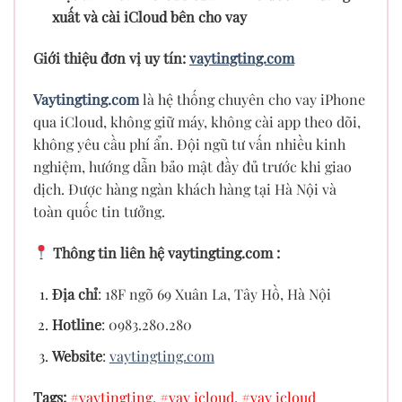
xuất và cài iCloud bên cho vay
Giới thiệu đơn vị uy tín:
vaytingting.com
Vaytingting.com
là hệ thống chuyên cho vay iPhone
qua iCloud, không giữ máy, không cài app theo dõi,
không yêu cầu phí ẩn. Đội ngũ tư vấn nhiều kinh
nghiệm, hướng dẫn bảo mật đầy đủ trước khi giao
dịch. Được hàng ngàn khách hàng tại Hà Nội và
toàn quốc tin tưởng.
Thông tin liên hệ vaytingting.com :
Địa chỉ
: 18F ngõ 69 Xuân La, Tây Hồ, Hà Nội
Hotline
: 0983.280.280
Website
:
vaytingting.com
Tags:
#vaytingting,
#vay icloud,
#vay icloud