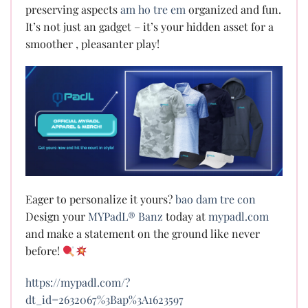
preserving aspects
am ho tre em
organized and fun.
It’s not just an gadget – it’s your hidden asset for a
smoother , pleasanter play!
Eager to personalize it yours?
bao dam tre con
Design your
MYPadL® Banz
today at
mypadl.com
and make a statement on the ground like never
before!
https://mypadl.com/?
dt_id=2632067%3Bap%3A1623597