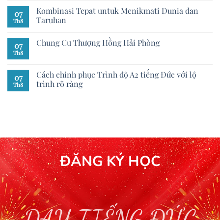
Kombinasi Tepat untuk Menikmati Dunia dan
07
Taruhan
Th8
Chung Cư Thượng Hồng Hải Phòng
07
Th8
Cách chinh phục Trình độ A2 tiếng Đức với lộ
07
trình rõ ràng
Th8
ĐĂNG KÝ HỌC
DẠY TIẾNG ĐỨC