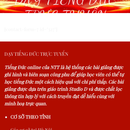
TRỰC TUYẾN
[contact-form-7 id="327"]
DẠY TIẾNG ĐỨC TRỰC TUYẾN
Tiếng Đức online của NTT là hệ thống các bài giảng được
ghi hình và biên soạn công phu để giúp học viên có thể tự
học tiếng Đức một cách hiệu quả với chi phí thấp. Các bài
giảng được dựa trên giáo trình Studio D và được chắt lọc
thông tin hợp lý với cách truyền đạt dễ hiểu cùng với
minh hoạ trực quan.
CƠ SỞ THEO TỈNH
Các cơ sở tại Hà Nội