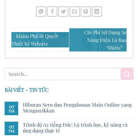
Chi Phí Sử Dụng Xe
Khám Phá Bí Quyết
Nâng Điện Là Bao
Thiết Kế Website
Nhiêu?
BÀI VIẾT – TIN TỨC
Hiburan Seru dan Pengalaman Main Online yang
07
Mengasyikkan
Th8
Trình độ A2 tiếng Đức: Lộ trình học, kỹ năng và
07
ứng dụng thực tế
Th8