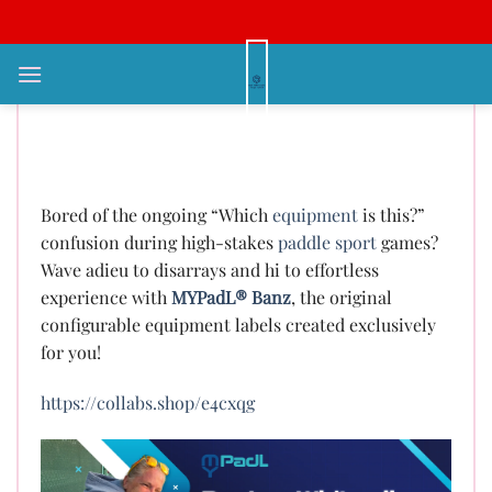
Bỏ
qua
nội
Improve Your Pickle Ball Skills
dung
with MYPadL® Banz – Your
Customized Tool Marker!
Bored of the ongoing “Which
equipment
is this?”
confusion during high-stakes
paddle sport
games?
Wave adieu to disarrays and hi to effortless
experience with
MYPadL® Banz
, the original
configurable equipment labels created exclusively
for you!
https://collabs.shop/e4cxqg