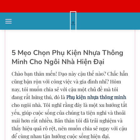
Bỏ
qua
nội
Phụ kiện nhựa thông minh cho
dung
ngôi nhà tiện nghi
5 Mẹo Chọn Phụ Kiện Nhựa Thông
Minh Cho Ngôi Nhà Hiện Đại
Chào bạn thân mến! Dạo này cậu thế nào? Chắc hẳn
cũng bận rộn với công việc và gia đình nhỉ? Hôm
nay, tôi muốn chia sẻ với cậu một chủ đề mà tôi
đang rất hứng thú, đó là
Phụ kiện nhựa thông minh
cho ngôi nhà. Tôi nghĩ rằng đây là một xu hướng tất
yếu, giúp cuộc sống của chúng ta tiện nghi và thoải
mái hơn rất nhiều. Bản thân tôi đã trải nghiệm và
thấy hiệu quả rõ rệt, nên muốn chia sẻ ngay với cậu
để cùng nhau tận hưởng cuộc sống hiện đại.