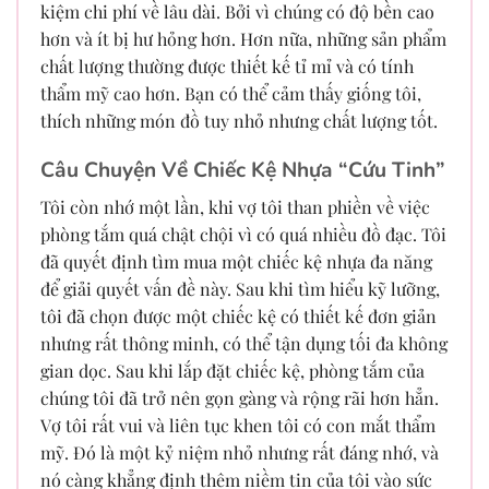
kiệm chi phí về lâu dài. Bởi vì chúng có độ bền cao
hơn và ít bị hư hỏng hơn. Hơn nữa, những sản phẩm
chất lượng thường được thiết kế tỉ mỉ và có tính
thẩm mỹ cao hơn. Bạn có thể cảm thấy giống tôi,
thích những món đồ tuy nhỏ nhưng chất lượng tốt.
Câu Chuyện Về Chiếc Kệ Nhựa “Cứu Tinh”
Tôi còn nhớ một lần, khi vợ tôi than phiền về việc
phòng tắm quá chật chội vì có quá nhiều đồ đạc. Tôi
đã quyết định tìm mua một chiếc kệ nhựa đa năng
để giải quyết vấn đề này. Sau khi tìm hiểu kỹ lưỡng,
tôi đã chọn được một chiếc kệ có thiết kế đơn giản
nhưng rất thông minh, có thể tận dụng tối đa không
gian dọc. Sau khi lắp đặt chiếc kệ, phòng tắm của
chúng tôi đã trở nên gọn gàng và rộng rãi hơn hẳn.
Vợ tôi rất vui và liên tục khen tôi có con mắt thẩm
mỹ. Đó là một kỷ niệm nhỏ nhưng rất đáng nhớ, và
nó càng khẳng định thêm niềm tin của tôi vào sức