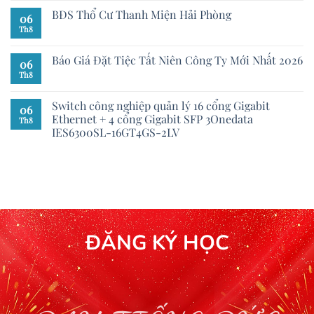
BĐS Thổ Cư Thanh Miện Hải Phòng
06
Th8
Báo Giá Đặt Tiệc Tất Niên Công Ty Mới Nhất 2026
06
Th8
Switch công nghiệp quản lý 16 cổng Gigabit
06
Ethernet + 4 cổng Gigabit SFP 3Onedata
Th8
IES6300SL-16GT4GS-2LV
ĐĂNG KÝ HỌC