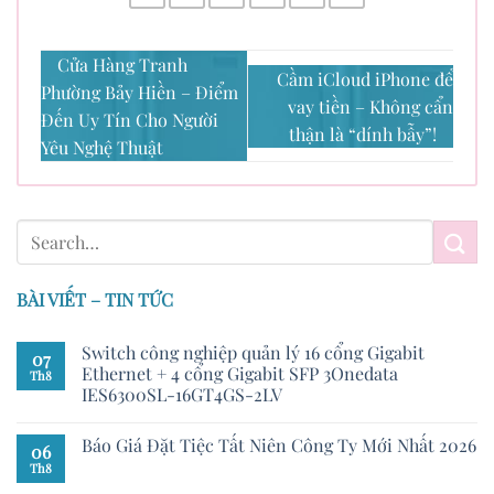
Cửa Hàng Tranh
Cầm iCloud iPhone để
Phường Bảy Hiền – Điểm
vay tiền – Không cẩn
Đến Uy Tín Cho Người
thận là “dính bẫy”!
Yêu Nghệ Thuật
BÀI VIẾT – TIN TỨC
Switch công nghiệp quản lý 16 cổng Gigabit
07
Ethernet + 4 cổng Gigabit SFP 3Onedata
Th8
IES6300SL-16GT4GS-2LV
Báo Giá Đặt Tiệc Tất Niên Công Ty Mới Nhất 2026
06
Th8