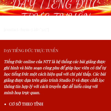
DẠY TIẾNG ĐỨC
TRỰC TUYẾN
[contact-form-7 id="327"]
DẠY TIẾNG ĐỨC TRỰC TUYẾN
Tiếng Đức online của NTT là hệ thống các bài giảng được
ghi hình và biên soạn công phu để giúp học viên có thể tự
học tiếng Đức một cách hiệu quả với chi phí thấp. Các bài
giảng được dựa trên giáo trình Studio D và được chắt lọc
thông tin hợp lý với cách truyền đạt dễ hiểu cùng với
minh hoạ trực quan.
CƠ SỞ THEO TỈNH