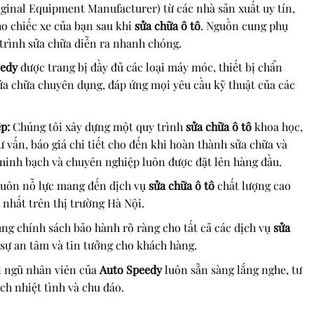
ginal Equipment Manufacturer) từ các nhà sản xuất uy tín,
o chiếc xe của bạn sau khi
sửa chữa ô tô
. Nguồn cung phụ
 trình sửa chữa diễn ra nhanh chóng.
eedy
được trang bị đầy đủ các loại máy móc, thiết bị chẩn
sửa chữa chuyên dụng, đáp ứng mọi yêu cầu kỹ thuật của các
p:
Chúng tôi xây dựng một quy trình
sửa chữa ô tô
khoa học,
ư vấn, báo giá chi tiết cho đến khi hoàn thành sửa chữa và
minh bạch và chuyên nghiệp luôn được đặt lên hàng đầu.
uôn nỗ lực mang đến dịch vụ
sửa chữa ô tô
chất lượng cao
 nhất trên thị trường Hà Nội.
ng chính sách bảo hành rõ ràng cho tất cả các dịch vụ
sửa
 sự an tâm và tin tưởng cho khách hàng.
 ngũ nhân viên của
Auto Speedy
luôn sẵn sàng lắng nghe, tư
ch nhiệt tình và chu đáo.