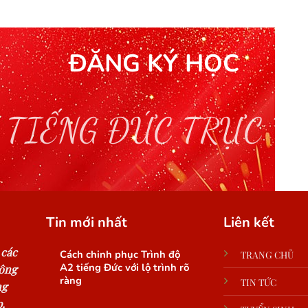
ĐĂNG KÝ HỌC
 TIẾNG ĐỨC TRỰC T
Tin mới nhất
Liên kết
 các
Cách chinh phục Trình độ
TRANG CHỦ
A2 tiếng Đức với lộ trình rõ
công
ràng
TIN TỨC
ng
.