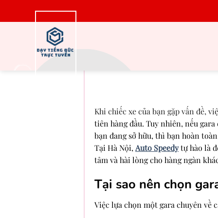
Bỏ
qua
nội
dung
Khi nào bạn nên m
Khi chiếc xe của bạn gặp vấn đề, v
tiên hàng đầu. Tuy nhiên, nếu gar
bạn đang sở hữu, thì bạn hoàn toàn 
Tại Hà Nội,
Auto Speedy
tự hào là 
tâm và hài lòng cho hàng ngàn khá
Tại sao nên chọn gar
Việc lựa chọn một gara chuyên về cá