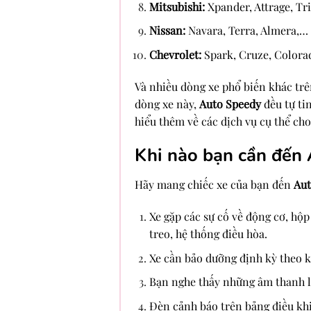
Mitsubishi:
Xpander, Attrage, Tr
Nissan:
Navara, Terra, Almera,…
Chevrolet:
Spark, Cruze, Colora
Và nhiều dòng xe phổ biến khác trê
dòng xe này,
Auto Speedy
đều tự ti
hiểu thêm về các dịch vụ cụ thể cho
Khi nào bạn cần đến
Hãy mang chiếc xe của bạn đến
Aut
Xe gặp các sự cố về động cơ, hộp
treo, hệ thống điều hòa.
Xe cần bảo dưỡng định kỳ theo k
Bạn nghe thấy những âm thanh lạ
Đèn cảnh báo trên bảng điều kh