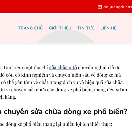
daytiengduct
TRANG CHỦ
GIỚI THIỆU
TIN TỨC
LIÊN HỆ
ang xe đi sửa chữa ô tô? Gợi ý từ
Auto Speedy
iệc tìm kiếm một địa chỉ
sửa chữa ô tô
chuyên nghiệp là ưu
a đó còn có kinh nghiệm và chuyên môn sâu về dòng xe mà
có thể yên tâm về chất lượng dịch vụ và hiệu quả sửa chữa.
đơn vị chuyên sửa chữa
các dòng xe phổ biến, mang đến sự an
ch hàng.
a chuyên sửa chữa dòng xe phổ biến?
c dòng xe phổ biến mang lại nhiều lợi ích thiết thực: