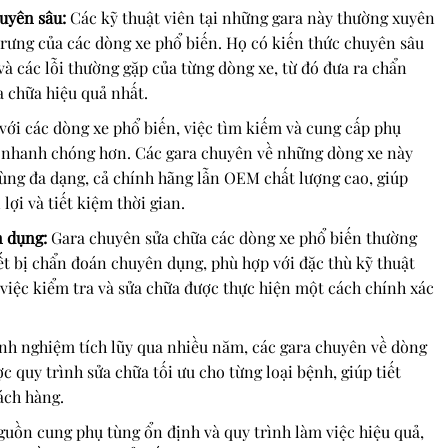
uyên sâu:
Các kỹ thuật viên tại những gara này thường xuyên
 trưng của các dòng xe phổ biến. Họ có kiến thức chuyên sâu
và các lỗi thường gặp của từng dòng xe, từ đó đưa ra chẩn
 chữa hiệu quả nhất.
với các dòng xe phổ biến, việc tìm kiếm và cung cấp phụ
à nhanh chóng hơn. Các gara chuyên về những dòng xe này
ùng đa dạng, cả chính hãng lẫn OEM chất lượng cao, giúp
lợi và tiết kiệm thời gian.
n dụng:
Gara chuyên sửa chữa các dòng xe phổ biến thường
ết bị chẩn đoán chuyên dụng, phù hợp với đặc thù kỹ thuật
 việc kiểm tra và sửa chữa được thực hiện một cách chính xác
nh nghiệm tích lũy qua nhiều năm, các gara chuyên về dòng
 quy trình sửa chữa tối ưu cho từng loại bệnh, giúp tiết
ách hàng.
uồn cung phụ tùng ổn định và quy trình làm việc hiệu quả,