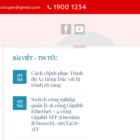
1900 1234
ructuyen@gmail.com
BÀI VIẾT – TIN TỨC
Cách chinh phục Trình
07
độ A2 tiếng Đức với lộ
Th8
trình rõ ràng
Switch công nghiệp
07
quản lý 16 cổng Gigabit
Th8
Ethernet + 4 cổng
Gigabit SFP 3Onedata
IES6300SL-16GT4GS-
2LV