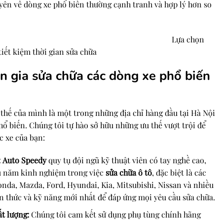
uyên về dòng xe phổ biến thường cạnh tranh và hợp lý hơn so
Lựa chọn
tiết kiệm thời gian sửa chữa
 gia sửa chữa các dòng xe phổ biến
thế của mình là một trong những địa chỉ hàng đầu tại Hà Nội
ổ biến. Chúng tôi tự hào sở hữu những ưu thế vượt trội để
c xe của bạn:
:
Auto Speedy
quy tụ đội ngũ kỹ thuật viên có tay nghề cao,
ều năm kinh nghiệm trong việc
sửa chữa ô tô
, đặc biệt là các
nda, Mazda, Ford, Hyundai, Kia, Mitsubishi, Nissan và nhiều
n thức và kỹ năng mới nhất để đáp ứng mọi yêu cầu sửa chữa.
t lượng:
Chúng tôi cam kết sử dụng phụ tùng chính hãng