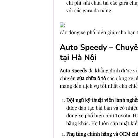
chi phí sửa chữa tại các gara ch
với các gara đa năng.
các dòng xe phổ biến giúp cho bạn 
Auto Speedy – Chuyên
tại Hà Nội
Auto Speedy
đã khẳng định được vị 
chuyên
sửa chữa ô tô
các dòng xe ph
mang đến dịch vụ tốt nhất cho chiế
Đội ngũ kỹ thuật viên lành nghề
được đào tạo bài bản và có nhi
dòng xe phổ biến như Toyota, Ho
hãng khác. Họ luôn cập nhật kiế
Phụ tùng chính hãng và OEM chấ