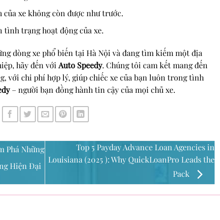
 của xe không còn được như trước.
 tình trạng hoạt động của xe.
ng dòng xe phổ biến tại Hà Nội và đang tìm kiếm một địa
iệp, hãy đến với
Auto Speedy
. Chúng tôi cam kết mang đến
, với chi phí hợp lý, giúp chiếc xe của bạn luôn trong tình
edy
– người bạn đồng hành tin cậy của mọi chủ xe.
Top 5 Payday Advance Loan Agencies in
ám Phá Những
Louisiana (2025 ): Why QuickLoanPro Leads the
ng Hiện Đại
Pack