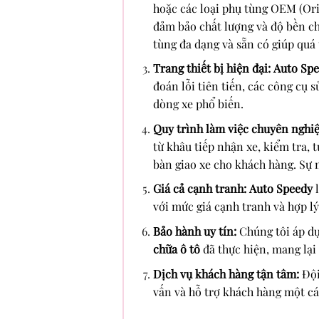
hoặc các loại phụ tùng OEM (Ori
đảm bảo chất lượng và độ bền ch
tùng đa dạng và sẵn có giúp quá
Trang thiết bị hiện đại:
Auto Sp
đoán lỗi tiên tiến, các công cụ 
dòng xe phổ biến.
Quy trình làm việc chuyên nghiệ
từ khâu tiếp nhận xe, kiểm tra, t
bàn giao xe cho khách hàng. Sự 
Giá cả cạnh tranh:
Auto Speedy
l
với mức giá cạnh tranh và hợp lý
Bảo hành uy tín:
Chúng tôi áp dụ
chữa ô tô
đã thực hiện, mang lại
Dịch vụ khách hàng tận tâm:
Đội
vấn và hỗ trợ khách hàng một cá