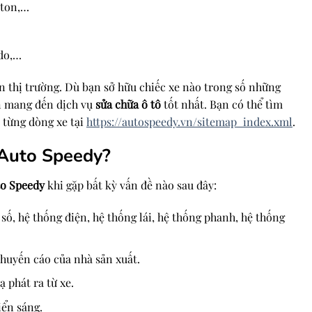
iton,…
do,…
n thị trường. Dù bạn sở hữu chiếc xe nào trong số những
n mang đến dịch vụ
sửa chữa ô tô
tốt nhất. Bạn có thể tìm
 từng dòng xe tại
https://autospeedy.vn/sitemap_index.xml
.
 Auto Speedy?
o Speedy
khi gặp bất kỳ vấn đề nào sau đây:
 số, hệ thống điện, hệ thống lái, hệ thống phanh, hệ thống
huyến cáo của nhà sản xuất.
 phát ra từ xe.
iển sáng.