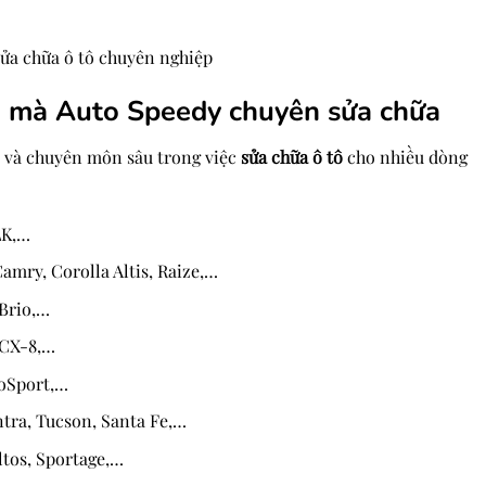
sửa chữa ô tô chuyên nghiệp
n mà Auto Speedy chuyên sửa chữa
 và chuyên môn sâu trong việc
sửa chữa ô tô
cho nhiều dòng
GLK,…
amry, Corolla Altis, Raize,…
 Brio,…
 CX-8,…
coSport,…
ntra, Tucson, Santa Fe,…
ltos, Sportage,…