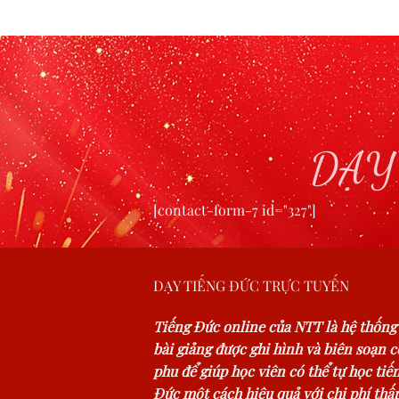
DẠY
[contact-form-7 id="327"]
DẠY TIẾNG ĐỨC TRỰC TUYẾN
Tiếng Đức online của NTT là hệ thống
bài giảng được ghi hình và biên soạn 
phu để giúp học viên có thể tự học tiế
Đức một cách hiệu quả với chi phí thấp