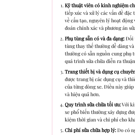
Kỹ thuật viên có kinh nghiệm ch
tiếp xúc và xử lý các vấn đề đặc
về cấu tạo, nguyên lý hoạt động 
đoán chính xác và phương án sửa
Phụ tùng sẵn có và đa dạng:
Đối 
tùng thay thế thường dễ dàng v
thường có sẵn nguồn cung phụ t
quá trình sửa chữa diễn ra thuận 
Trang thiết bị và dụng cụ chuyê
được trang bị các dụng cụ và thi
của từng dòng xe. Điều này giúp
và hiệu quả hơn.
Quy trình sửa chữa tối ưu:
Với ki
xe phổ biến thường xây dựng được
kiệm thời gian và chi phí cho kh
Chi phí sửa chữa hợp lý:
Do có ng