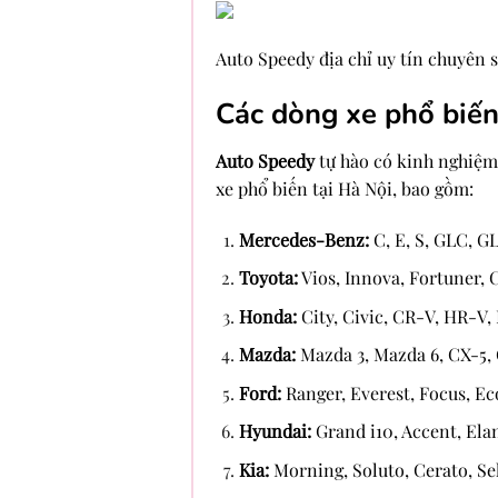
Auto Speedy địa chỉ uy tín chuyên 
Các dòng xe phổ biế
Auto Speedy
tự hào có kinh nghiệm
xe phổ biến tại Hà Nội, bao gồm:
Mercedes-Benz:
C, E, S, GLC, 
Toyota:
Vios, Innova, Fortuner, C
Honda:
City, Civic, CR-V, HR-V,
Mazda:
Mazda 3, Mazda 6, CX-5,
Ford:
Ranger, Everest, Focus, E
Hyundai:
Grand i10, Accent, Ela
Kia:
Morning, Soluto, Cerato, Se