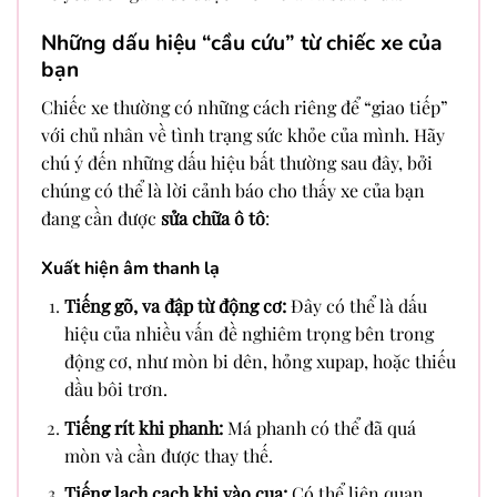
Những dấu hiệu “cầu cứu” từ chiếc xe của
bạn
Chiếc xe thường có những cách riêng để “giao tiếp”
với chủ nhân về tình trạng sức khỏe của mình. Hãy
chú ý đến những dấu hiệu bất thường sau đây, bởi
chúng có thể là lời cảnh báo cho thấy xe của bạn
đang cần được
sửa chữa ô tô
:
Xuất hiện âm thanh lạ
Tiếng gõ, va đập từ động cơ:
Đây có thể là dấu
hiệu của nhiều vấn đề nghiêm trọng bên trong
động cơ, như mòn bi dên, hỏng xupap, hoặc thiếu
dầu bôi trơn.
Tiếng rít khi phanh:
Má phanh có thể đã quá
mòn và cần được thay thế.
Tiếng lạch cạch khi vào cua:
Có thể liên quan