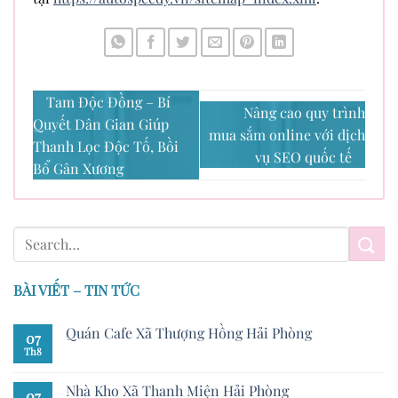
Tam Độc Đồng – Bí
Nâng cao quy trình
Quyết Dân Gian Giúp
mua sắm online với dịch
Thanh Lọc Độc Tố, Bồi
vụ SEO quốc tế
Bổ Gân Xương
BÀI VIẾT – TIN TỨC
Quán Cafe Xã Thượng Hồng Hải Phòng
07
Th8
Nhà Kho Xã Thanh Miện Hải Phòng
07