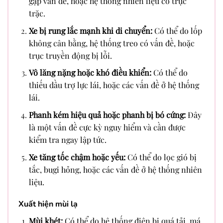
gặp vấn đề, hoặc hệ thống nhiên liệu có trục
trặc.
Xe bị rung lắc mạnh khi di chuyển:
Có thể do lốp
không cân bằng, hệ thống treo có vấn đề, hoặc
trục truyền động bị lỗi.
Vô lăng nặng hoặc khó điều khiển:
Có thể do
thiếu dầu trợ lực lái, hoặc các vấn đề ở hệ thống
lái.
Phanh kém hiệu quả hoặc phanh bị bó cứng:
Đây
là một vấn đề cực kỳ nguy hiểm và cần được
kiểm tra ngay lập tức.
Xe tăng tốc chậm hoặc yếu:
Có thể do lọc gió bị
tắc, bugi hỏng, hoặc các vấn đề ở hệ thống nhiên
liệu.
Xuất hiện mùi lạ
Mùi khét:
Có thể do hệ thống điện bị quá tải, má