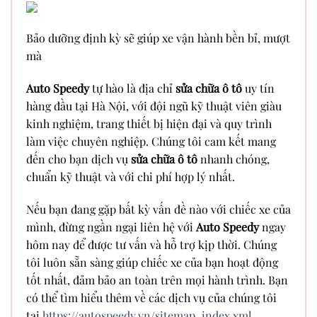
Bảo dưỡng định kỳ sẽ giúp xe vận hành bền bỉ, mượt
mà
Auto Speedy
tự hào là địa chỉ
sửa chữa ô tô
uy tín
hàng đầu tại Hà Nội, với đội ngũ kỹ thuật viên giàu
kinh nghiệm, trang thiết bị hiện đại và quy trình
làm việc chuyên nghiệp. Chúng tôi cam kết mang
đến cho bạn dịch vụ
sửa chữa ô tô
nhanh chóng,
chuẩn kỹ thuật và với chi phí hợp lý nhất.
Nếu bạn đang gặp bất kỳ vấn đề nào với chiếc xe của
mình, đừng ngần ngại liên hệ với
Auto Speedy
ngay
hôm nay để được tư vấn và hỗ trợ kịp thời. Chúng
tôi luôn sẵn sàng giúp chiếc xe của bạn hoạt động
tốt nhất, đảm bảo an toàn trên mọi hành trình. Bạn
có thể tìm hiểu thêm về các dịch vụ của chúng tôi
tại
https://autospeedy.vn/sitemap_index.xml
.