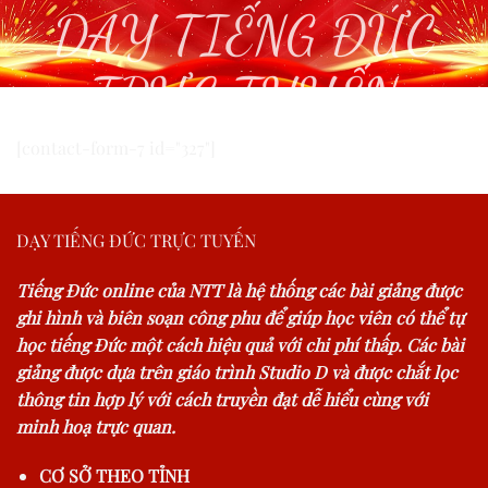
DẠY TIẾNG ĐỨC
TRỰC TUYẾN
[contact-form-7 id="327"]
DẠY TIẾNG ĐỨC TRỰC TUYẾN
Tiếng Đức online của NTT là hệ thống các bài giảng được
ghi hình và biên soạn công phu để giúp học viên có thể tự
học tiếng Đức một cách hiệu quả với chi phí thấp. Các bài
giảng được dựa trên giáo trình Studio D và được chắt lọc
thông tin hợp lý với cách truyền đạt dễ hiểu cùng với
minh hoạ trực quan.
CƠ SỞ THEO TỈNH