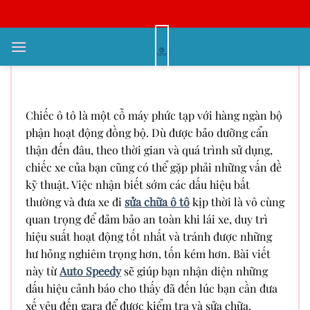
Bỏ
qua
nội
Khi nào bạn nên mang xe đi sửa
dung
chữa ô tô? Gợi ý từ Auto Speedy
Chiếc ô tô là một cỗ máy phức tạp với hàng ngàn bộ
phận hoạt động đồng bộ. Dù được bảo dưỡng cẩn
thận đến đâu, theo thời gian và quá trình sử dụng,
chiếc xe của bạn cũng có thể gặp phải những vấn đề
kỹ thuật. Việc nhận biết sớm các dấu hiệu bất
thường và đưa xe đi
sửa chữa ô tô
kịp thời là vô cùng
quan trọng để đảm bảo an toàn khi lái xe, duy trì
hiệu suất hoạt động tốt nhất và tránh được những
hư hỏng nghiêm trọng hơn, tốn kém hơn. Bài viết
này từ
Auto Speedy
sẽ giúp bạn nhận diện những
dấu hiệu cảnh báo cho thấy đã đến lúc bạn cần đưa
xế yêu đến gara để được kiểm tra và sửa chữa.