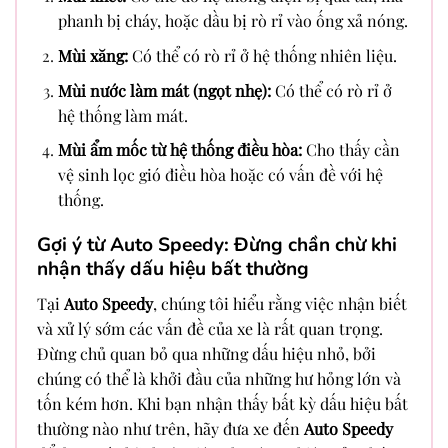
phanh bị cháy, hoặc dầu bị rò rỉ vào ống xả nóng.
Mùi xăng:
Có thể có rò rỉ ở hệ thống nhiên liệu.
Mùi nước làm mát (ngọt nhẹ):
Có thể có rò rỉ ở
hệ thống làm mát.
Mùi ẩm mốc từ hệ thống điều hòa:
Cho thấy cần
vệ sinh lọc gió điều hòa hoặc có vấn đề với hệ
thống.
Gợi ý từ Auto Speedy: Đừng chần chừ khi
nhận thấy dấu hiệu bất thường
Tại
Auto Speedy
, chúng tôi hiểu rằng việc nhận biết
và xử lý sớm các vấn đề của xe là rất quan trọng.
Đừng chủ quan bỏ qua những dấu hiệu nhỏ, bởi
chúng có thể là khởi đầu của những hư hỏng lớn và
tốn kém hơn. Khi bạn nhận thấy bất kỳ dấu hiệu bất
thường nào như trên, hãy đưa xe đến
Auto Speedy