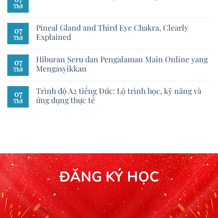
Th8
Pineal Gland and Third Eye Chakra, Clearly
07
Explained
Th8
Hiburan Seru dan Pengalaman Main Online yang
07
Mengasyikkan
Th8
Trình độ A2 tiếng Đức: Lộ trình học, kỹ năng và
07
ứng dụng thực tế
Th8
ĐĂNG KÝ HỌC