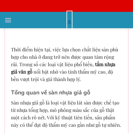
Bỏ
qua
nội
Sàn nhựa giả gỗ – Lựa chọn hoàn
dung
hảo cho không gian hiện đại
Thời điểm hiện tại, việc lựa chọn chất liệu sàn phù
hợp cho nhà ở đang trở nên được quan tâm rộng
rãi. Trong số các loại vật liệu phổ biến,
tấm nhựa
giả vân gỗ
nổi bật nhờ vào tính thẩm mỹ cao, độ
bền vượt trội và giá thành hợp lý.
Tổng quan về sàn nhựa giả gỗ
Sàn nhựa giả gỗ là loại vật liệu lát sàn được chế tạo
từ nhựa tổng hợp, mô phỏng màu sắc của gỗ thật
một cách rõ nét. Với kỹ thuật tiên tiến, sản phẩm
này có thể đạt độ thẩm mỹ cao gần như gỗ tự nhiên.