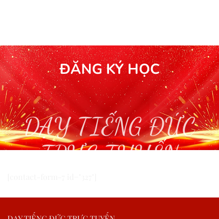
ĐĂNG KÝ HỌC
DẠY TIẾNG ĐỨC
TRỰC TUYẾN
[contact-form-7 id="327"]
DẠY TIẾNG ĐỨC TRỰC TUYẾN