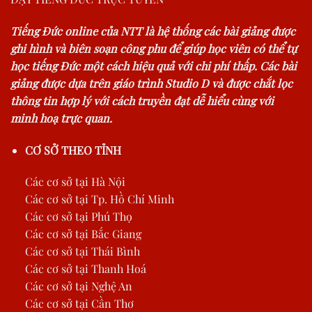
Tiếng Đức online của NTT là hệ thống các bài giảng được
ghi hình và biên soạn công phu để giúp học viên có thể tự
học tiếng Đức một cách hiệu quả với chi phí thấp. Các bài
giảng được dựa trên giáo trình Studio D và được chắt lọc
thông tin hợp lý với cách truyền đạt dễ hiểu cùng với
minh hoạ trực quan.
CƠ SỞ THEO TỈNH
Các cơ sở tại Hà Nội
Các cơ sở tại Tp. Hồ Chí Minh
Các cơ sở tại Phú Thọ
Các cơ sở tại Bắc Giang
Các cơ sở tại Thái Bình
Các cơ sở tại Thanh Hoá
Các cơ sở tại Nghệ An
Các cơ sở tại Cần Thơ