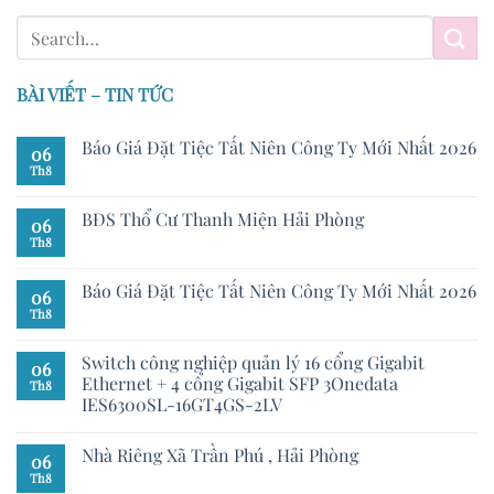
BÀI VIẾT – TIN TỨC
Báo Giá Đặt Tiệc Tất Niên Công Ty Mới Nhất 2026
06
Th8
BĐS Thổ Cư Thanh Miện Hải Phòng
06
Th8
Báo Giá Đặt Tiệc Tất Niên Công Ty Mới Nhất 2026
06
Th8
Switch công nghiệp quản lý 16 cổng Gigabit
06
Ethernet + 4 cổng Gigabit SFP 3Onedata
Th8
IES6300SL-16GT4GS-2LV
Nhà Riêng Xã Trần Phú , Hải Phòng
06
Th8