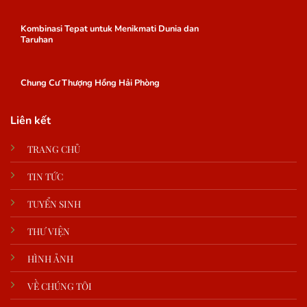
Kombinasi Tepat untuk Menikmati Dunia dan
Taruhan
Chung Cư Thượng Hồng Hải Phòng
Liên kết
TRANG CHỦ
TIN TỨC
TUYỂN SINH
THƯ VIỆN
HÌNH ẢNH
VỀ CHÚNG TÔI