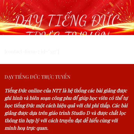
DẠY TIẾNG ĐỨC
TRỰC TUYẾN
[contact-form-7 id="327"]
DẠY TIẾNG ĐỨC TRỰC TUYẾN
Tiếng Đức online của NTT là hệ thống các bài giảng được
ghi hình và biên soạn công phu để giúp học viên có thể tự
học tiếng Đức một cách hiệu quả với chi phí thấp. Các bài
giảng được dựa trên giáo trình Studio D và được chắt lọc
thông tin hợp lý với cách truyền đạt dễ hiểu cùng với
minh hoạ trực quan.