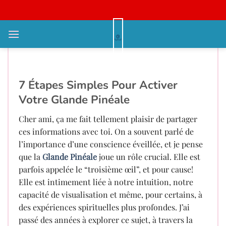
Bỏ
qua
nội
Glande Pinéale: Débloquez Votre
dung
Conscience! Le Secret Révélé
7 Étapes Simples Pour Activer
Votre Glande Pinéale
Cher ami, ça me fait tellement plaisir de partager
ces informations avec toi. On a souvent parlé de
l’importance d’une conscience éveillée, et je pense
que la
Glande Pinéale
joue un rôle crucial. Elle est
parfois appelée le “troisième œil”, et pour cause!
Elle est intimement liée à notre intuition, notre
capacité de visualisation et même, pour certains, à
des expériences spirituelles plus profondes. J’ai
passé des années à explorer ce sujet, à travers la