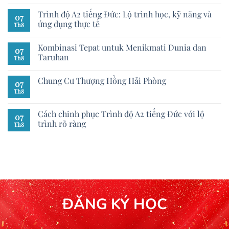
Trình độ A2 tiếng Đức: Lộ trình học, kỹ năng và
07
ứng dụng thực tế
Th8
Kombinasi Tepat untuk Menikmati Dunia dan
07
Taruhan
Th8
Chung Cư Thượng Hồng Hải Phòng
07
Th8
Cách chinh phục Trình độ A2 tiếng Đức với lộ
07
trình rõ ràng
Th8
ĐĂNG KÝ HỌC