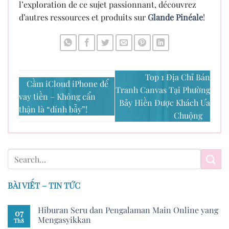
l’exploration de ce sujet passionnant, découvrez
d’autres ressources et produits sur
Glande Pinéale
!
Top 1 Địa Chỉ Bán
Cầm iCloud iPhone để
Tranh Canvas Tại Phường
vay tiền – Không cẩn
Bảy Hiền Được Khách Ưa
thận là “dính bẫy”!
Chuộng
BÀI VIẾT – TIN TỨC
Hiburan Seru dan Pengalaman Main Online yang
07
Mengasyikkan
Th8