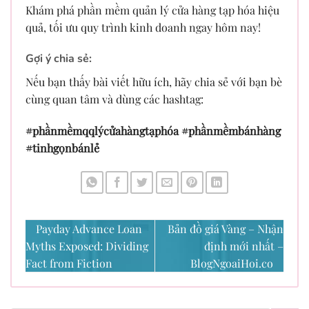
Khám phá phần mềm quản lý cửa hàng tạp hóa hiệu
quả, tối ưu quy trình kinh doanh ngay hôm nay!
Gợi ý chia sẻ:
Nếu bạn thấy bài viết hữu ích, hãy chia sẻ với bạn bè
cùng quan tâm và dùng các hashtag:
#phầnmềmqqlýcửahàngtạphóa #phầnmềmbánhàng
#tinhgọnbánlẻ
Payday Advance Loan
Bản đồ giá Vàng – Nhận
Myths Exposed: Dividing
định mới nhất –
Fact from Fiction
BlogNgoaiHoi.co