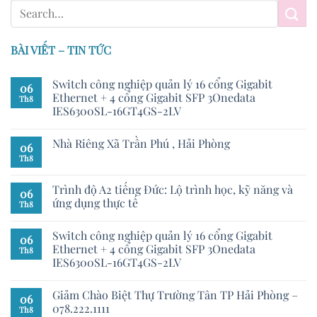
BÀI VIẾT – TIN TỨC
Switch công nghiệp quản lý 16 cổng Gigabit
06
Ethernet + 4 cổng Gigabit SFP 3Onedata
Th8
IES6300SL-16GT4GS-2LV
Nhà Riêng Xã Trần Phú , Hải Phòng
06
Th8
Trình độ A2 tiếng Đức: Lộ trình học, kỹ năng và
06
ứng dụng thực tế
Th8
Switch công nghiệp quản lý 16 cổng Gigabit
06
Ethernet + 4 cổng Gigabit SFP 3Onedata
Th8
IES6300SL-16GT4GS-2LV
Giảm Chào Biệt Thự Trường Tân TP Hải Phòng –
06
078.222.1111
Th8