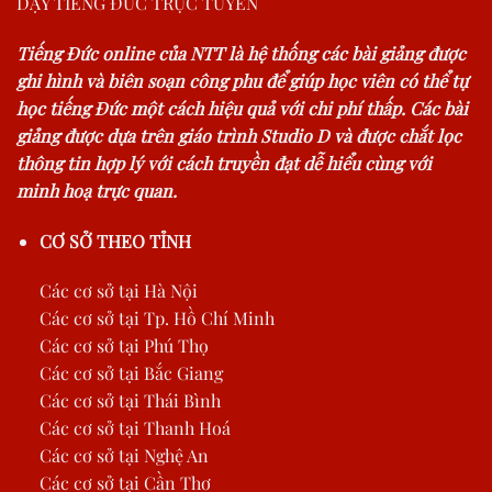
DẠY TIẾNG ĐỨC TRỰC TUYẾN
Tiếng Đức online của NTT là hệ thống các bài giảng được
ghi hình và biên soạn công phu để giúp học viên có thể tự
học tiếng Đức một cách hiệu quả với chi phí thấp. Các bài
giảng được dựa trên giáo trình Studio D và được chắt lọc
thông tin hợp lý với cách truyền đạt dễ hiểu cùng với
minh hoạ trực quan.
CƠ SỞ THEO TỈNH
Các cơ sở tại Hà Nội
Các cơ sở tại Tp. Hồ Chí Minh
Các cơ sở tại Phú Thọ
Các cơ sở tại Bắc Giang
Các cơ sở tại Thái Bình
Các cơ sở tại Thanh Hoá
Các cơ sở tại Nghệ An
Các cơ sở tại Cần Thơ