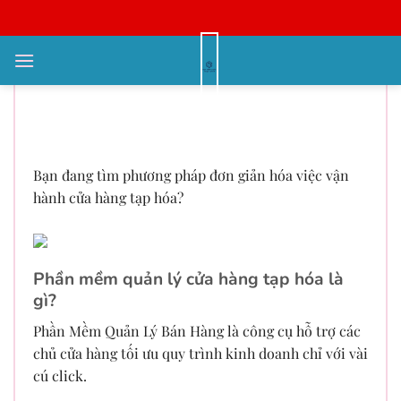
Bỏ
qua
nội
Làm chủ cửa hàng hiệu quả cùng
dung
phần mềm quản lý cửa hàng tạp
hóa
Bạn đang tìm phương pháp đơn giản hóa việc vận
hành cửa hàng tạp hóa?
Phần mềm quản lý cửa hàng tạp hóa là
gì?
Phần Mềm Quản Lý Bán Hàng là công cụ hỗ trợ các
chủ cửa hàng tối ưu quy trình kinh doanh chỉ với vài
cú click.