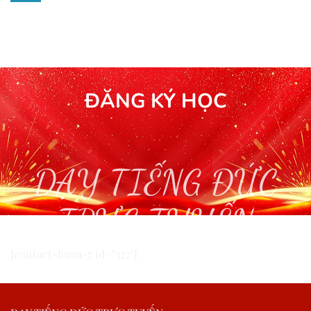
ĐĂNG KÝ HỌC
DẠY TIẾNG ĐỨC
TRỰC TUYẾN
[contact-form-7 id="327"]