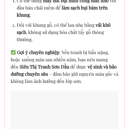
Có thể dùng
máy hút bụi mini công suất nhỏ
với
đầu bàn chải mềm để
làm sạch bụi bám trên
khung
.
Đối với khung gỗ, có thể lau nhẹ bằng
vải khô
sạch
, không sử dụng hóa chất tẩy gỗ thông
thường.
Gợi ý chuyên nghiệp
: Nếu tranh bị bẩn nặng,
hoặc xuống màu sau nhiều năm, bạn nên mang
đến
Siêu Thị Tranh Sơn Dầu
để được
vệ sinh và bảo
dưỡng chuyên sâu
– đảm bảo giữ nguyên màu gốc và
không làm ảnh hưởng đến lớp sơn.