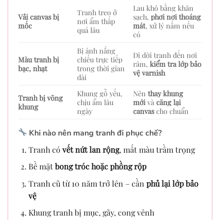
Lau khô bằng khăn
Tranh treo ở
Vải canvas bị
sạch,
phơi nơi thoáng
nơi ẩm thấp
mốc
mát
, xử lý nấm nếu
quá lâu
có
Bị ánh nắng
Di dời tranh đến nơi
Màu tranh bị
chiếu trực tiếp
râm,
kiểm tra lớp bảo
bạc, nhạt
trong thời gian
vệ varnish
dài
Khung gỗ yếu,
Nên
thay khung
Tranh bị võng
chịu ẩm lâu
mới
và
căng lại
khung
ngày
canvas
cho chuẩn
Khi nào nên mang tranh đi phục chế?
Tranh có
vết nứt lan rộng
, mất màu trầm trọng
Bề mặt
bong tróc hoặc phồng rộp
Tranh cũ từ 10 năm trở lên – cần
phủ lại lớp bảo
vệ
Khung tranh bị mục, gãy, cong vênh