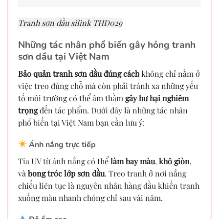
Tranh sơn dầu silink THD029
Những tác nhân phổ biến gây hỏng tranh
sơn dầu tại Việt Nam
Bảo quản tranh sơn dầu đúng cách
không chỉ nằm ở
việc treo đúng chỗ mà còn phải tránh xa những yếu
tố môi trường có thể âm thầm
gây hư hại nghiêm
trọng
đến tác phẩm. Dưới đây là những tác nhân
phổ biến tại Việt Nam bạn cần lưu ý:
Ánh nắng trực tiếp
Tia UV từ ánh nắng có thể
làm bay màu
,
khô giòn
,
và
bong tróc lớp sơn dầu
. Treo tranh ở nơi nắng
chiếu liên tục là nguyên nhân hàng đầu khiến tranh
xuống màu nhanh chóng chỉ sau vài năm.