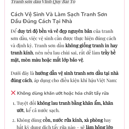
Tranh sơn dầu VInh Quy Bái Tổ
Cách Vệ Sinh Và Làm Sạch Tranh Sơn
Dầu Đúng Cách Tại Nhà
Để
duy trì độ bền và vẻ đẹp nguyên bản
của tranh
sơn dầu, việc vệ sinh cần được thực hiện đúng cách
và định kỳ. Tranh sơn dầu
không giống tranh in hay
tranh kính
, nên nếu lau chùi sai, rất dễ làm
trầy bề
mặt, mòn màu hoặc mất lớp bảo vệ
.
Dưới đây là
hướng dẫn vệ sinh tranh sơn dầu tại nhà
đúng cách
, áp dụng cho điều kiện khí hậu Việt Nam:
Không dùng khăn ướt hoặc hóa chất tẩy rửa
Tuyệt đối
không lau tranh bằng khăn ẩm, khăn
ướt
, kể cả nước sạch.
Không dùng
cồn, nước rửa kính, xà phòng
hay
bất kỳ dung dịch tẩy rửa nào – sẽ
làm hỏng lớp