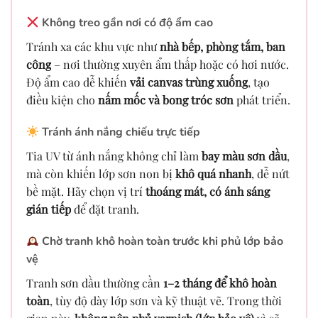
Không treo gần nơi có độ ẩm cao
Tránh xa các khu vực như
nhà bếp, phòng tắm, ban
công
– nơi thường xuyên ẩm thấp hoặc có hơi nước.
Độ ẩm cao dễ khiến
vải canvas trùng xuống
, tạo
điều kiện cho
nấm mốc và bong tróc sơn
phát triển.
Tránh ánh nắng chiếu trực tiếp
Tia UV từ ánh nắng không chỉ làm
bay màu sơn dầu
,
mà còn khiến lớp sơn non bị
khô quá nhanh
, dễ nứt
bề mặt. Hãy chọn vị trí
thoáng mát, có ánh sáng
gián tiếp
để đặt tranh.
Chờ tranh khô hoàn toàn trước khi phủ lớp bảo
vệ
Tranh sơn dầu thường cần
1–2 tháng để khô hoàn
toàn
, tùy độ dày lớp sơn và kỹ thuật vẽ. Trong thời