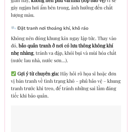
gian này,
không nên phủ varnish (lớp bảo vệ)
vì sẽ
gây ngậm hơi ẩm bên trong, ảnh hưởng đến chất
lượng màu.
Đặt tranh nơi thoáng khí, khô ráo
Không nên đóng khung kín ngay lập tức. Thay vào
đó,
bảo quản tranh ở nơi có lưu thông không khí
nhẹ nhàng
, tránh va đập, khói bụi và mùi hóa chất
(nước lau nhà, nước sơn…).
Gợi ý từ chuyên gia:
Hãy hỏi rõ họa sĩ hoặc đơn
vị bán tranh về tình trạng khô – phủ bảo vệ – khung
tranh trước khi treo, để tránh những sai lầm đáng
tiếc khi bảo quản.