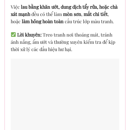
Việc
lau bằng khăn ướt, dung dịch tẩy rửa, hoặc chà
xát mạnh
đều có thể làm
mòn sơn
,
mất chi tiết
,
hoặc
làm hỏng hoàn toàn
cấu trúc lớp màu tranh.
Lời khuyên:
Treo tranh nơi thoáng mát, tránh
ánh nắng, ẩm ướt và thường xuyên kiểm tra để kịp
thời xử lý các dấu hiệu hư hại.