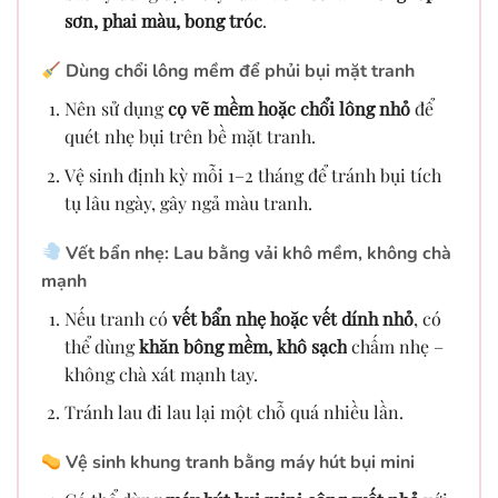
sơn, phai màu, bong tróc
.
Dùng chổi lông mềm để phủi bụi mặt tranh
Nên sử dụng
cọ vẽ mềm hoặc chổi lông nhỏ
để
quét nhẹ bụi trên bề mặt tranh.
Vệ sinh định kỳ mỗi 1–2 tháng để tránh bụi tích
tụ lâu ngày, gây ngả màu tranh.
Vết bẩn nhẹ: Lau bằng vải khô mềm, không chà
mạnh
Nếu tranh có
vết bẩn nhẹ hoặc vết dính nhỏ
, có
thể dùng
khăn bông mềm, khô sạch
chấm nhẹ –
không chà xát mạnh tay.
Tránh lau đi lau lại một chỗ quá nhiều lần.
Vệ sinh khung tranh bằng máy hút bụi mini