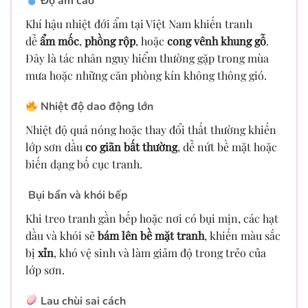
Độ ẩm cao
Khí hậu nhiệt đới ẩm tại Việt Nam khiến tranh
dễ
ẩm mốc
,
phồng rộp
, hoặc
cong vênh khung gỗ
.
Đây là tác nhân nguy hiểm thường gặp trong mùa
mưa hoặc những căn phòng kín không thông gió.
Nhiệt độ dao động lớn
Nhiệt độ quá nóng hoặc thay đổi thất thường khiến
lớp sơn dầu
co giãn bất thường
, dễ nứt bề mặt hoặc
biến dạng bố cục tranh.
Bụi bẩn và khói bếp
Khi treo tranh gần bếp hoặc nơi có bụi mịn, các hạt
dầu và khói sẽ
bám lên bề mặt tranh
, khiến màu sắc
bị
xỉn
, khó vệ sinh và làm giảm độ trong trẻo của
lớp sơn.
Lau chùi sai cách