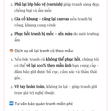
Phủ lại lớp bảo vệ (varnish)
giúp tranh sáng đẹp,
chống bụi và ẩm mốc
Gia cố khung – căng lại canvas
nếu tranh bị
võng, khung cong vênh
Phục hồi tranh bị mốc – xỉn màu
do môi trường
ẩm
Dịch vụ vẽ lại tranh cũ theo mẫu:
Nếu bức tranh cũ
không thể phục hồi
, chúng tôi
có thể
vẽ lại 100% theo mẫu ảnh
bạn cung cấp –
đảm bảo giữ được bố cục, cảm xúc và thần thái
gốc.
Vẽ tay hoàn toàn
, không in lại – giúp tranh giữ
trọn giá trị nghệ thuật.
Tư vấn bảo quản tranh miễn phí: