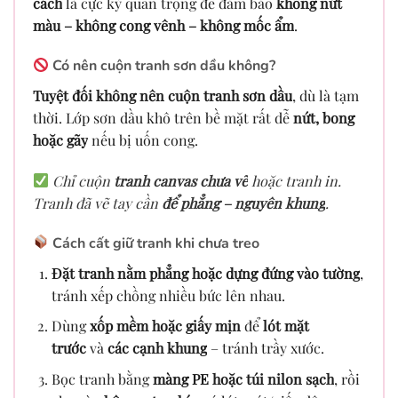
cách
là cực kỳ quan trọng để đảm bảo
không nứt
màu – không cong vênh – không mốc ẩm
.
Có nên cuộn tranh sơn dầu không?
Tuyệt đối không nên cuộn tranh sơn dầu
, dù là tạm
thời. Lớp sơn dầu khô trên bề mặt rất dễ
nứt, bong
hoặc gãy
nếu bị uốn cong.
Chỉ cuộn
tranh canvas chưa vẽ
hoặc tranh in.
Tranh đã vẽ tay cần
để phẳng – nguyên khung
.
Cách cất giữ tranh khi chưa treo
Đặt tranh nằm phẳng hoặc dựng đứng vào tường
,
tránh xếp chồng nhiều bức lên nhau.
Dùng
xốp mềm hoặc giấy mịn
để
lót mặt
trước
và
các cạnh khung
– tránh trầy xước.
Bọc tranh bằng
màng PE hoặc túi nilon sạch
, rồi