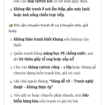
cho vào
hộp carton kín
có lót mút/giấy đệm.
Không đặt tranh ở nơi ẩm thấp, gần máy lạnh
hoặc ánh nắng chiếu trực tiếp
.
Khi vận chuyển tranh đi xa (chuyển nhà, gửi
tỉnh)
Không tháo tranh khỏi khung
nếu không cần
thiết
Quấn tranh bằng
màng bọc PE chống nước
, sau
đó
lót thêm giấy tổ ong hoặc xốp nổ
Cho vào
thùng carton cứng – 2 lớp
hoặc thùng gỗ
chuyên dụng (nếu tranh lớn, giá trị cao)
Ghi chú ngoài thùng:
“Hàng dễ vỡ – Tranh nghệ
thuật – Không được ép”
Nếu gửi xe hoặc chuyển phát nhanh, nên
bảo
hiểm hàng hóa
nếu tranh có giá trị lớn