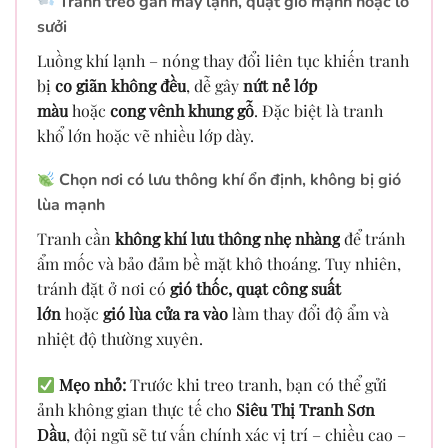
Tránh treo gần máy lạnh, quạt gió mạnh hoặc lò
sưởi
Luồng khí lạnh – nóng thay đổi liên tục khiến tranh
bị
co giãn không đều
, dễ gây
nứt nẻ lớp
màu
hoặc
cong vênh khung gỗ
. Đặc biệt là tranh
khổ lớn hoặc vẽ nhiều lớp dày.
Chọn nơi có lưu thông khí ổn định, không bị gió
lùa mạnh
Tranh cần
không khí lưu thông nhẹ nhàng
để tránh
ẩm mốc và bảo đảm bề mặt khô thoáng. Tuy nhiên,
tránh đặt ở nơi có
gió thốc, quạt công suất
lớn
hoặc
gió lùa cửa ra vào
làm thay đổi độ ẩm và
nhiệt độ thường xuyên.
Mẹo nhỏ:
Trước khi treo tranh, bạn có thể gửi
ảnh không gian thực tế cho
Siêu Thị Tranh Sơn
Dầu
, đội ngũ sẽ tư vấn chính xác vị trí – chiều cao –