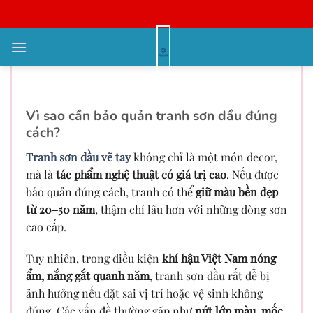
Bỏ
qua
nội
Hướng Dẫn Bảo Quản Tranh Sơn
dung
Dầu Trong Môi Trường Việt Nam
Vì sao cần bảo quản tranh sơn dầu đúng
cách?
Tranh sơn dầu vẽ tay
không chỉ là một món decor,
mà là
tác phẩm nghệ thuật có giá trị cao
. Nếu được
bảo quản đúng cách, tranh có thể
giữ màu bền đẹp
từ 20–50 năm
, thậm chí lâu hơn với những dòng sơn
cao cấp.
Tuy nhiên, trong điều kiện
khí hậu Việt Nam nóng
ẩm, nắng gắt quanh năm
, tranh sơn dầu rất dễ bị
ảnh hưởng nếu đặt sai vị trí hoặc vệ sinh không
đúng. Các vấn đề thường gặp như
nứt lớp màu, mốc