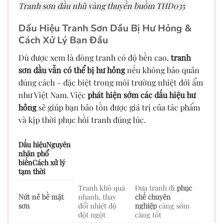
Tranh sơn dầu nhũ vàng thuyền buồm THD035
Dấu Hiệu Tranh Sơn Dầu Bị Hư Hỏng &
Cách Xử Lý Ban Đầu
Dù được xem là dòng tranh có độ bền cao,
tranh
sơn dầu vẫn có thể bị hư hỏng
nếu không bảo quản
đúng cách – đặc biệt trong môi trường nhiệt đới ẩm
như Việt Nam. Việc
phát hiện sớm các dấu hiệu hư
hỏng
sẽ giúp bạn bảo tồn được giá trị của tác phẩm
và kịp thời phục hồi tranh đúng lúc.
Dấu hiệuNguyên
nhân phổ
biếnCách xử lý
tạm thời
Tranh khô quá
Đưa tranh đi
phục
Nứt nẻ bề mặt
nhanh, thay
chế chuyên
sơn
đổi nhiệt độ
nghiệp
càng sớm
đột ngột
càng tốt