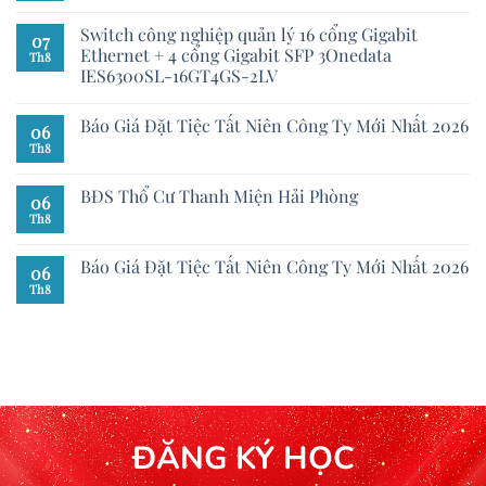
Switch công nghiệp quản lý 16 cổng Gigabit
07
Ethernet + 4 cổng Gigabit SFP 3Onedata
Th8
IES6300SL-16GT4GS-2LV
Báo Giá Đặt Tiệc Tất Niên Công Ty Mới Nhất 2026
06
Th8
BĐS Thổ Cư Thanh Miện Hải Phòng
06
Th8
Báo Giá Đặt Tiệc Tất Niên Công Ty Mới Nhất 2026
06
Th8
ĐĂNG KÝ HỌC