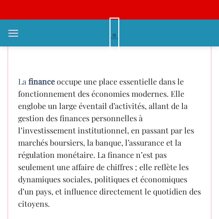
Bỏ
qua
nội
Comment Optimiser sa Fiscalité
dung
Grâce à la Planification Financière
La
finance
occupe une place essentielle dans le
fonctionnement des économies modernes. Elle
englobe un large éventail d’activités, allant de la
gestion des finances personnelles à
l’investissement institutionnel, en passant par les
marchés boursiers, la banque, l’assurance et la
régulation monétaire. La finance n’est pas
seulement une affaire de chiffres ; elle reflète les
dynamiques sociales, politiques et économiques
d’un pays, et influence directement le quotidien des
citoyens.