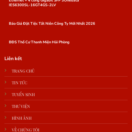
Ethernet + 4 cổng Gigabit SFP 3Onedata
IES6300SL-16GT4GS-2LV
Báo Giá Đặt Tiệc Tất Niên Công Ty Mới Nhất 2026
BĐS Thổ Cư Thanh Miện Hải Phòng
Liên kết
TRANG CHỦ
TIN TỨC
TUYỂN SINH
THƯ VIỆN
HÌNH ẢNH
VỀ CHÚNG TÔI