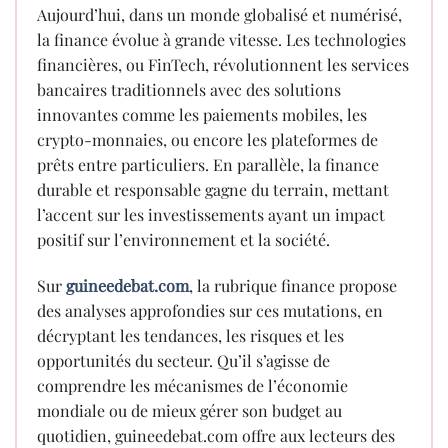
Aujourd’hui, dans un monde globalisé et numérisé,
la finance évolue à grande vitesse. Les technologies
financières, ou FinTech, révolutionnent les services
bancaires traditionnels avec des solutions
innovantes comme les paiements mobiles, les
crypto-monnaies, ou encore les plateformes de
prêts entre particuliers. En parallèle, la finance
durable et responsable gagne du terrain, mettant
l’accent sur les investissements ayant un impact
positif sur l’environnement et la société.
Sur
guineedebat.com
, la rubrique finance propose
des analyses approfondies sur ces mutations, en
décryptant les tendances, les risques et les
opportunités du secteur. Qu’il s’agisse de
comprendre les mécanismes de l’économie
mondiale ou de mieux gérer son budget au
quotidien, guineedebat.com offre aux lecteurs des