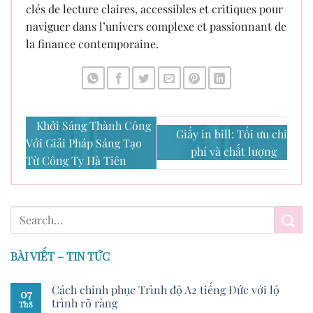
clés de lecture claires, accessibles et critiques pour
naviguer dans l’univers complexe et passionnant de
la finance contemporaine.
Khởi Sáng Thành Công
Giấy in bill: Tối ưu chi
Với Giải Pháp Sáng Tạo
phí và chất lượng
Từ Công Ty Hà Tiên
BÀI VIẾT – TIN TỨC
Cách chinh phục Trình độ A2 tiếng Đức với lộ
07
trình rõ ràng
Th8