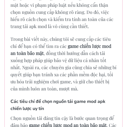
mật hoặc vi phạm pháp luật nếu không cẩn thận
chọn nguồn cung cấp không rõ ràng. Do đó, việc
hiểu rõ cách chọn và kiểm tra tính an toàn của các
trang tải apk mod là vô cùng cần thiết.
Trong bài viết này, chúng tôi sẽ cung cấp các tiêu
chí để bạn có thể tìm ra các
game chiến lược mod
an toàn bảo mật
, đồng thời hướng dẫn cách tải
xuống hợp pháp giúp bảo vệ dữ liệu cá nhân tốt
nhất. Ngoài ra, các chuyên gia cũng chia sẻ những bí
quyết giúp bạn tránh xa các phần mềm độc hại, tối
ưu hóa trải nghiệm chơi game, và giữ cho thiết bị
của mình luôn an toàn, mượt mà.
Các tiêu chí để chọn nguồn tải game mod apk
chiến lược uy tín
Chọn nguồn tải đáng tin cậy là bước quan trọng để
đảm bảo
game chiến lược mod an toàn bảo mật
. Các