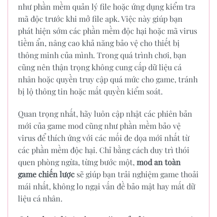
như phần mềm quản lý file hoặc ứng dụng kiểm tra
mã độc trước khi mở file apk. Việc này giúp bạn
phát hiện sớm các phần mềm độc hại hoặc mã virus
tiềm ẩn, nâng cao khả năng bảo vệ cho thiết bị
thông minh của mình. Trong quá trình chơi, bạn
cũng nên thận trọng không cung cấp dữ liệu cá
nhân hoặc quyền truy cập quá mức cho game, tránh
bị lộ thông tin hoặc mất quyền kiểm soát.
Quan trọng nhất, hãy luôn cập nhật các phiên bản
mới của game mod cũng như phần mềm bảo vệ
virus để thích ứng với các mối đe dọa mới nhất từ
các phần mềm độc hại. Chỉ bằng cách duy trì thói
quen phòng ngừa, từng bước một,
mod an toàn
game chiến lược
sẽ giúp bạn trải nghiệm game thoải
mái nhất, không lo ngại vấn đề bảo mật hay mất dữ
liệu cá nhân.