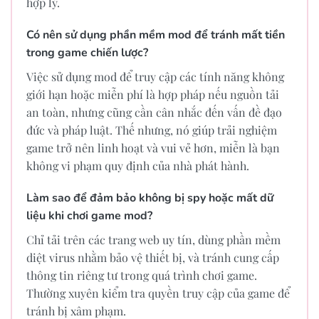
hợp lý.
Có nên sử dụng phần mềm mod để tránh mất tiền
trong game chiến lược?
Việc sử dụng mod để truy cập các tính năng không
giới hạn hoặc miễn phí là hợp pháp nếu nguồn tải
an toàn, nhưng cũng cần cân nhắc đến vấn đề đạo
đức và pháp luật. Thế nhưng, nó giúp trải nghiệm
game trở nên linh hoạt và vui vẻ hơn, miễn là bạn
không vi phạm quy định của nhà phát hành.
Làm sao để đảm bảo không bị spy hoặc mất dữ
liệu khi chơi game mod?
Chỉ tải trên các trang web uy tín, dùng phần mềm
diệt virus nhằm bảo vệ thiết bị, và tránh cung cấp
thông tin riêng tư trong quá trình chơi game.
Thường xuyên kiểm tra quyền truy cập của game để
tránh bị xâm phạm.