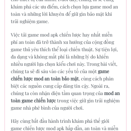
khám phá các ưu điểm, cách chọn lựa game mod an
toàn và những lời khuyên để giữ gìn bảo mật khi
trải nghiệm game.
Việc tải game mod apk chiến lược hay nhất miễn
phí an toàn đã trở thành xu hướng của cộng đồng
game thủ yêu thích thể loại chiến thuật. Sự tiện lợi,
đa dạng và không mất phí là những lý do khiến
nhiều người lựa chọn kiểu chơi này. Trong bài viết,
chúng ta sẽ đi sâu vào các yếu tố của một
game
chiến lược mod an toàn bảo mật
, cùng cách phân
biệt các nguồn cung cấp đáng tin cậy. Ngoài ra,
chúng ta còn nhận diện tầm quan trọng của
mod an
toàn game chiến lược
trong việc giữ gìn trải nghiệm
game nhà phê bình của người chơi.
Hãy cùng bắt đầu hành trình khám phá thế giới
game chiến lược mod apk hấp dẫn, an toàn và miễn