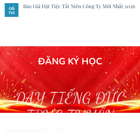
Báo Giá Đặt Tiệc Tất Niên Công Ty Mới Nhất 2026
06
Th8
ĐĂNG KÝ HỌC
DẠY TIẾNG ĐỨC
TRỰC TUYẾN
[contact-form-7 id="327"]