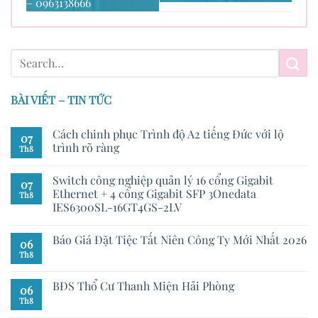
– 0963138666
BÀI VIẾT – TIN TỨC
Cách chinh phục Trình độ A2 tiếng Đức với lộ
07
trình rõ ràng
Th8
Switch công nghiệp quản lý 16 cổng Gigabit
07
Ethernet + 4 cổng Gigabit SFP 3Onedata
Th8
IES6300SL-16GT4GS-2LV
Báo Giá Đặt Tiệc Tất Niên Công Ty Mới Nhất 2026
06
Th8
BĐS Thổ Cư Thanh Miện Hải Phòng
06
Th8