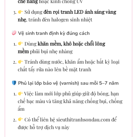
che nắng
hoặc kính chống UV
Sử dụng
đèn rọi tranh LED ánh sáng vàng
nhẹ
, tránh đèn halogen sinh nhiệt
Vệ sinh tranh định kỳ đúng cách
Dùng
khăn mềm, khô hoặc chổi lông
mềm
phủi bụi nhẹ nhàng
Tránh dùng nước, khăn ẩm hoặc bất kỳ loại
chất tẩy rửa nào lên bề mặt tranh
Phủ lại lớp bảo vệ (varnish) sau mỗi 5–7 năm
Việc làm mới lớp phủ giúp giữ độ bóng, hạn
chế bạc màu và tăng khả năng chống bụi, chống
ẩm
Có thể liên hệ sieuthitranhsondau.com để
được hỗ trợ dịch vụ này