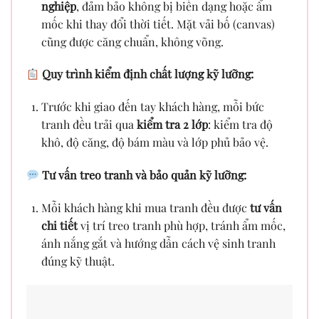
nghiệp
, đảm bảo không bị biến dạng hoặc ẩm
mốc khi thay đổi thời tiết. Mặt vải bố (canvas)
cũng được căng chuẩn, không võng.
Quy trình kiểm định chất lượng kỹ lưỡng:
Trước khi giao đến tay khách hàng, mỗi bức
tranh đều trải qua
kiểm tra 2 lớp
: kiểm tra độ
khô, độ căng, độ bám màu và lớp phủ bảo vệ.
Tư vấn treo tranh và bảo quản kỹ lưỡng:
Mỗi khách hàng khi mua tranh đều được
tư vấn
chi tiết
vị trí treo tranh phù hợp, tránh ẩm mốc,
ánh nắng gắt và hướng dẫn cách vệ sinh tranh
đúng kỹ thuật.