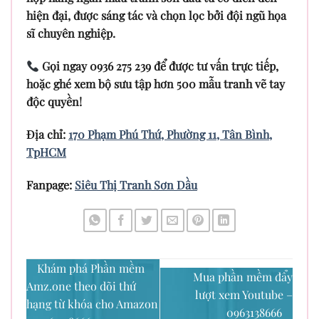
hiện đại, được sáng tác và chọn lọc bởi đội ngũ họa
sĩ chuyên nghiệp.
Gọi ngay 0936 275 239 để được tư vấn trực tiếp,
hoặc ghé xem bộ sưu tập hơn 500 mẫu tranh vẽ tay
độc quyền!
Địa chỉ:
170 Phạm Phú Thứ, Phường 11, Tân Bình,
TpHCM
Fanpage:
Siêu Thị Tranh Sơn Dầu
Khám phá Phần mềm
Mua phần mềm đẩy
Amz.one theo dõi thứ
lượt xem Youtube –
hạng từ khóa cho Amazon
0963138666