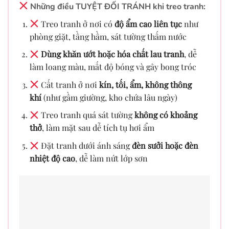
Những điều TUYỆT ĐỐI TRÁNH khi treo tranh:
Treo tranh ở nơi có
độ ẩm cao liên tục
như
phòng giặt, tầng hầm, sát tường thấm nước
Dùng khăn ướt hoặc hóa chất lau tranh
, dễ
làm loang màu, mất độ bóng và gây bong tróc
Cất tranh ở nơi
kín, tối, ẩm, không thông
khí
(như gầm giường, kho chứa lâu ngày)
Treo tranh quá sát tường
không có khoảng
thở
, làm mặt sau dễ tích tụ hơi ẩm
Đặt tranh dưới ánh sáng
đèn sưởi hoặc đèn
nhiệt độ cao
, dễ làm nứt lớp sơn