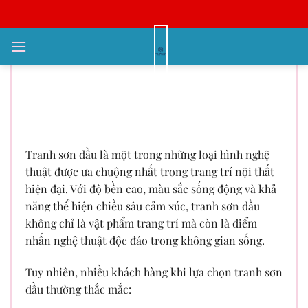
Bỏ
qua
nội
Tranh Sơn Dầu Có Bị Mốc, Phai
dung
Màu Không? Cách Bảo Quản
Đúng Chuẩn Giữ Tranh Luôn Như
Mới
Tranh sơn dầu là một trong những loại hình nghệ
thuật được ưa chuộng nhất trong trang trí nội thất
hiện đại. Với độ bền cao, màu sắc sống động và khả
năng thể hiện chiều sâu cảm xúc, tranh sơn dầu
không chỉ là vật phẩm trang trí mà còn là điểm
nhấn nghệ thuật độc đáo trong không gian sống.
Tuy nhiên, nhiều khách hàng khi lựa chọn tranh sơn
dầu thường thắc mắc: