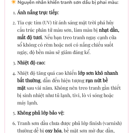
Nguyên nhân khiến tranh sơn dầu bị phai màu:
Ánh nắng trực tiếp:
Tia cực tím (UV) từ ánh sáng mặt trời phá hủy
cấu trúc phân tử màu sơn, làm màu bị
nhạt dần,
mất độ tươi
. Nếu bạn treo tranh ngay cạnh cửa
sổ không có rèm hoặc nơi có nắng chiếu suốt
ngày, độ bền màu sẽ giảm đáng kể.
Nhiệt độ cao:
Nhiệt độ tăng quá cao khiến
lớp sơn khô nhanh
bất thường
, dẫn đến hiện tượng
rạn nứt bề
mặt
sau vài năm. Không nên treo tranh gần thiết
bị sinh nhiệt như tủ lạnh, tivi, lò vi sóng hoặc
máy lạnh.
Không phủ lớp bảo vệ:
Tranh sơn dầu chưa được phủ lớp finish (varnish)
thường dễ bị
oxy hóa
, bề mặt sơn mờ đục dần,