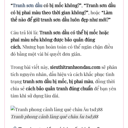
“
Tranh sơn dầu
có bị mốc không?”
,
“Tranh sơn dầu
có bị phai màu theo thời gian không?”
, hoặc
“Làm
thế nào để giữ tranh sơn dầu luôn đẹp như mới?”
Câu trả lời là:
Tranh sơn dầu có thể bị mốc hoặc
phai màu nếu không được bảo quản đúng
cách.
Nhưng bạn hoàn toàn có thể ngăn chặn điều
đó bằng một vài bí quyết đơn giản.
Trong bài viết này,
sieuthitranhsondau.com
sẽ phân
tích nguyên nhân, dấu hiệu và cách khắc phục tình
trạng
tranh sơn dầu bị mốc, bị phai màu
, đồng thời
chia sẻ
cách bảo quản tranh đúng chuẩn
để bạn yên
tâm khi sử dụng lâu dài.
Tranh phong cảnh làng quê châu Âu tsd388