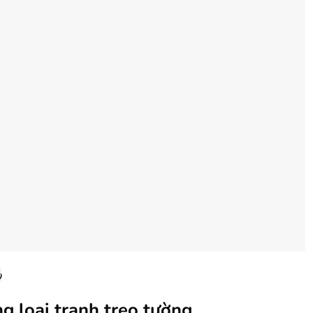
9
g loại tranh treo tường