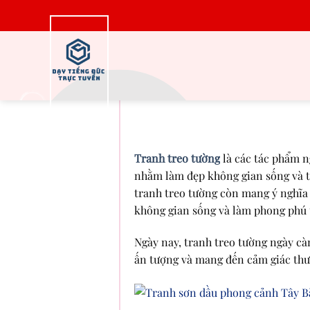
Bỏ
qua
nội
dung
Tranh treo tường là
điểm và bí qu
Tranh treo tường
là các tác phẩm ng
nhằm làm đẹp không gian sống và t
tranh treo tường còn mang ý nghĩa 
không gian sống và làm phong phú t
Ngày nay, tranh treo tường ngày cà
ấn tượng và mang đến cảm giác thư 