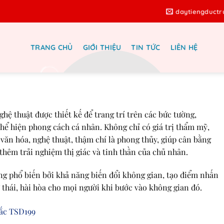
daytiengduct
TRANG CHỦ
GIỚI THIỆU
TIN TỨC
LIÊN HỆ
 gì? Khái niệm, phân loại, ưu nhược
yết chọn tranh phù hợp nhất
hệ thuật được thiết kế để trang trí trên các bức tường,
hể hiện phong cách cá nhân. Không chỉ có giá trị thẩm mỹ,
văn hóa, nghệ thuật, thậm chí là phong thủy, giúp cân bằng
hêm trải nghiệm thị giác và tinh thần của chủ nhân.
ng phổ biến bởi khả năng biến đổi không gian, tạo điểm nhấn
thái, hài hòa cho mọi người khi bước vào không gian đó.