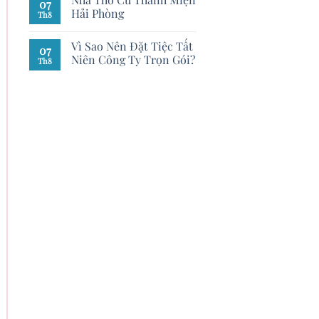
07
Hải Phòng
Th8
Vì Sao Nên Đặt Tiệc Tất
07
Niên Công Ty Trọn Gói?
Th8