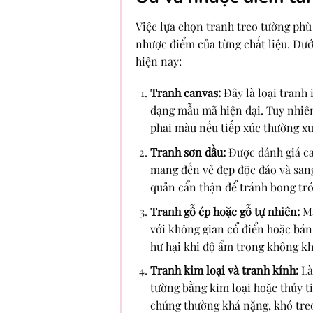
Việc lựa chọn tranh treo tường ph
nhược điểm của từng chất liệu. Dưới
hiện nay:
Tranh canvas:
Đây là loại tranh 
dạng mẫu mã hiện đại. Tuy nhiên
phai màu nếu tiếp xúc thường xu
Tranh sơn dầu:
Được đánh giá ca
mang đến vẻ đẹp độc đáo và sang
quản cẩn thận để tránh bong tró
Tranh gỗ ép hoặc gỗ tự nhiên:
Ma
với không gian cổ điển hoặc bán
hư hại khi độ ẩm trong không kh
Tranh kim loại và tranh kính:
Là
tường bằng kim loại hoặc thủy t
chúng thường khá nặng, khó treo