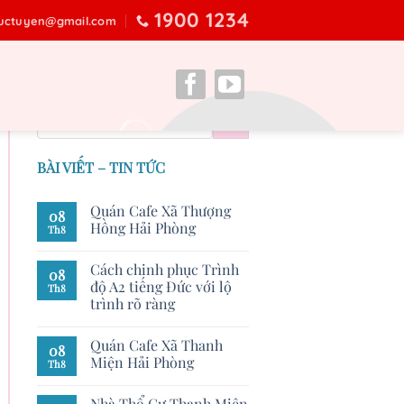
1900 1234
ructuyen@gmail.com
BÀI VIẾT – TIN TỨC
Quán Cafe Xã Thượng
08
Hồng Hải Phòng
Th8
Cách chinh phục Trình
08
độ A2 tiếng Đức với lộ
Th8
trình rõ ràng
Quán Cafe Xã Thanh
08
Miện Hải Phòng
Th8
Nhà Thổ Cư Thanh Miện