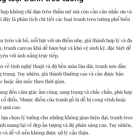
ù hợp không chỉ dựa trên thẩm mỹ mà còn cần cân nhắc ưu và
 đây là phân tích chi tiết các loại tranh treo tường phổ biến
in trên vải bố, nổi bật với ưu điểm nhẹ, giá thành hợp lý và đa
, tranh canvas khá dễ bám bụi và khó vệ sinh kỹ, đặc biệt dễ
yên với ánh nắng trực tiếp.
o về tính nghệ thuật và độ bền màu lâu dài, tranh sơn dầu
 trọng. Tuy nhiên, giá thành thường cao và cần được bảo
c hoặc ẩm mốc theo thời gian.
ng đến cảm giác ấm cúng, sang trọng và chắc chắn, phù hợp
 cổ điển. Nhược điểm của tranh gỗ là dễ bị cong vênh hoặc
í quá cao.
 lựa chọn lý tưởng cho những không gian hiện đại, tranh treo
inh mang lại vẻ đẹp ấn tượng và độ phản sáng cao. Tuy nhiên,
 và dễ vỡ nếu không được xử lý cẩn thận.