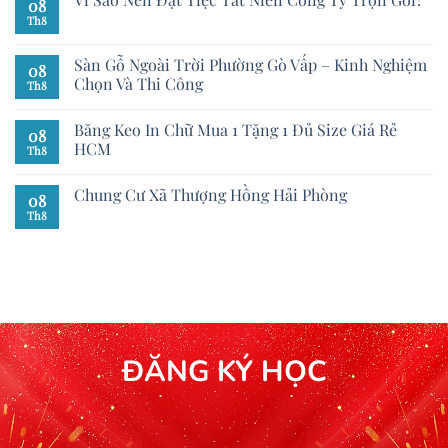
08
Th8
Sàn Gỗ Ngoài Trời Phường Gò Vấp – Kinh Nghiệm
08
Chọn Và Thi Công
Th8
Băng Keo In Chữ Mua 1 Tặng 1 Đủ Size Giá Rẻ
08
HCM
Th8
Chung Cư Xã Thượng Hồng Hải Phòng
08
Th8
ĐĂNG KÝ HỌC