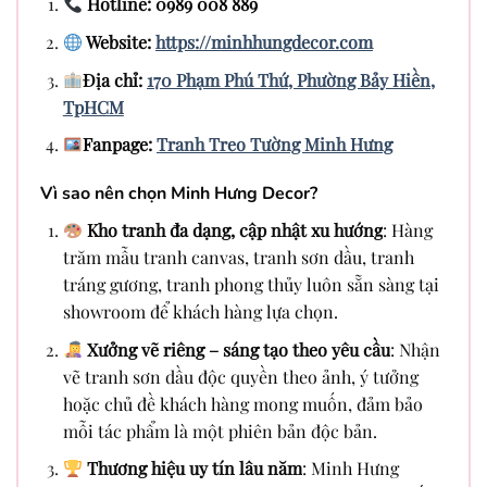
Hotline: 0989 008 889
Website:
https://minhhungdecor.com
Địa chỉ:
170 Phạm Phú Thứ, Phường Bảy Hiền,
TpHCM
Fanpage:
Tranh Treo Tường Minh Hưng
Vì sao nên chọn Minh Hưng Decor?
Kho tranh đa dạng, cập nhật xu hướng
: Hàng
trăm mẫu tranh canvas, tranh sơn dầu, tranh
tráng gương, tranh phong thủy luôn sẵn sàng tại
showroom để khách hàng lựa chọn.
Xưởng vẽ riêng – sáng tạo theo yêu cầu
: Nhận
vẽ tranh sơn dầu độc quyền theo ảnh, ý tưởng
hoặc chủ đề khách hàng mong muốn, đảm bảo
mỗi tác phẩm là một phiên bản độc bản.
Thương hiệu uy tín lâu năm
: Minh Hưng