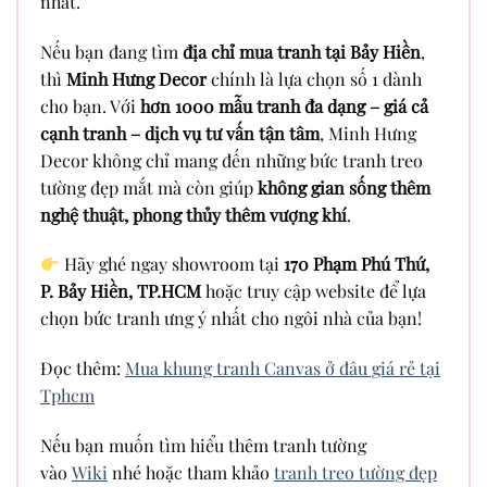
nhất.
Nếu bạn đang tìm
địa chỉ mua tranh tại Bảy Hiền
,
thì
Minh Hưng Decor
chính là lựa chọn số 1 dành
cho bạn. Với
hơn 1000 mẫu tranh đa dạng – giá cả
cạnh tranh – dịch vụ tư vấn tận tâm
, Minh Hưng
Decor không chỉ mang đến những bức tranh treo
tường đẹp mắt mà còn giúp
không gian sống thêm
nghệ thuật, phong thủy thêm vượng khí
.
Hãy ghé ngay showroom tại
170 Phạm Phú Thứ,
P. Bảy Hiền, TP.HCM
hoặc truy cập website để lựa
chọn bức tranh ưng ý nhất cho ngôi nhà của bạn!
Đọc thêm:
Mua khung tranh Canvas ở đâu giá rẻ tại
Tphcm
Nếu bạn muốn tìm hiểu thêm tranh tường
vào
Wiki
nhé hoặc tham khảo
tranh treo tường đẹp