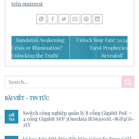
trên pinterest
Kundalini Awakening:
Unlock Your Fate: 2024
Crisis or Illumination?
Tarot Prophecies
Unlocking the Truth!
Revealed!
BÀI VIẾT – TIN TỨC
Switch công nghiệp quản lý 8 cổng Gigabit PoE +
08
4 cổng Gigabit SFP 3Onedata IES6300SL-8GP4GS-
Th8
2LV
Vì Sao Nên Đặt Tiệc Tất Niên Công Ty Trọn Gói?