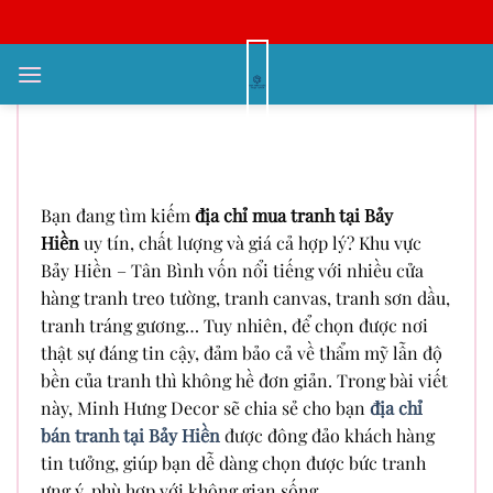
Bỏ
qua
nội
Địa Chỉ Mua Tranh Tại Bảy Hiền –
dung
Gợi Ý Điểm Đến Uy Tín Cho
Người Yêu Nghệ Thuật
Bạn đang tìm kiếm
địa chỉ mua tranh tại Bảy
Hiền
uy tín, chất lượng và giá cả hợp lý? Khu vực
Bảy Hiền – Tân Bình vốn nổi tiếng với nhiều cửa
hàng tranh treo tường, tranh canvas, tranh sơn dầu,
tranh tráng gương… Tuy nhiên, để chọn được nơi
thật sự đáng tin cậy, đảm bảo cả về thẩm mỹ lẫn độ
bền của tranh thì không hề đơn giản. Trong bài viết
này, Minh Hưng Decor sẽ chia sẻ cho bạn
địa chỉ
bán tranh tại Bảy Hiền
được đông đảo khách hàng
tin tưởng, giúp bạn dễ dàng chọn được bức tranh
ưng ý, phù hợp với không gian sống.