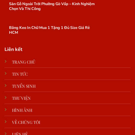
Sàn Gỗ Ngoài Trời Phường Gò Vấp – Kinh Nghiệm
Chọn Và Thi Công
Băng Keo In Chữ Mua 1 Tặng 1 Đủ Size Giá Rẻ
HCM
Liên kết
TRANG CHỦ
TIN TỨC
TUYỂN SINH
THƯ VIỆN
HÌNH ẢNH
VỀ CHÚNG TÔI
LIÊN HỆ