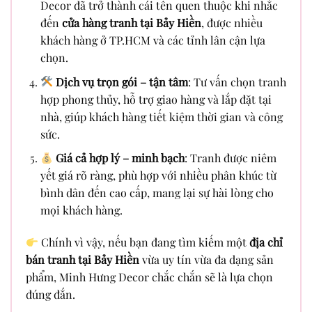
Decor đã trở thành cái tên quen thuộc khi nhắc
đến
cửa hàng tranh tại Bảy Hiền
, được nhiều
khách hàng ở TP.HCM và các tỉnh lân cận lựa
chọn.
Dịch vụ trọn gói – tận tâm
: Tư vấn chọn tranh
hợp phong thủy, hỗ trợ giao hàng và lắp đặt tại
nhà, giúp khách hàng tiết kiệm thời gian và công
sức.
Giá cả hợp lý – minh bạch
: Tranh được niêm
yết giá rõ ràng, phù hợp với nhiều phân khúc từ
bình dân đến cao cấp, mang lại sự hài lòng cho
mọi khách hàng.
Chính vì vậy, nếu bạn đang tìm kiếm một
địa chỉ
bán tranh tại Bảy Hiền
vừa uy tín vừa đa dạng sản
phẩm, Minh Hưng Decor chắc chắn sẽ là lựa chọn
đúng đắn.