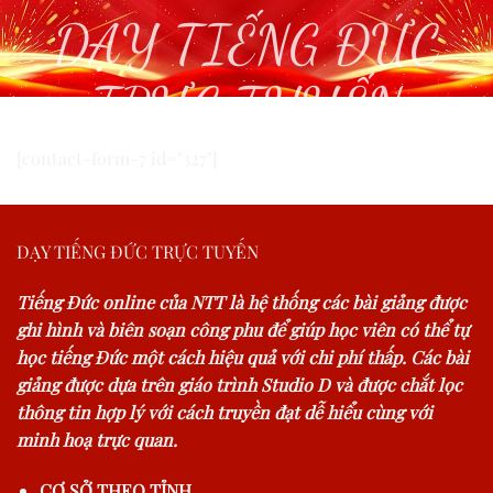
DẠY TIẾNG ĐỨC
TRỰC TUYẾN
[contact-form-7 id="327"]
DẠY TIẾNG ĐỨC TRỰC TUYẾN
Tiếng Đức online của NTT là hệ thống các bài giảng được
ghi hình và biên soạn công phu để giúp học viên có thể tự
học tiếng Đức một cách hiệu quả với chi phí thấp. Các bài
giảng được dựa trên giáo trình Studio D và được chắt lọc
thông tin hợp lý với cách truyền đạt dễ hiểu cùng với
minh hoạ trực quan.
CƠ SỞ THEO TỈNH