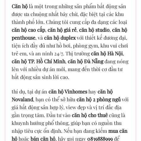
Căn hộ
là một trong những sản phẩm bất động sản
được ưa chuộng nhất bây chừ, đặc biệt tại các khu
thành phố lớn. Chúng tôi cung cấp đa dạng các loại
căn hộ cao cấp
,
căn hộ giá rẻ
,
căn hộ studio
,
căn hộ
penthouse
, và
căn hộ duplex
với thiết kế đương đại,
tiện ích đầy đủ như hồ bơi, phòng gym, khu vui chơi
trẻ em, và an ninh 24/7. Thị trường
căn hộ Hà Nội
,
căn hộ TP. Hồ Chí Minh
,
căn hộ Đà Nẵng
đang nóng
lên với nhiều dự án mới, mang đến thời cơ đầu tư
bất động sản sinh lời cao.
thí dụ, tại dự án
căn hộ Vinhomes
hay
căn hộ
Novaland
, bạn có thể sở hữu
căn hộ 2 phòng ngủ
với
giá bất động sản hợp lý, view đẹp và vị trí đắc địa
gần trọng tâm. Đầu tư vào
căn hộ cho thuê
cũng là
khuynh hướng phổ thông, giúp bạn có nguồn thu
nhập tiêu cực ổn định. Nếu bạn đang kiếm
mua căn
hộ
hoặc
bán căn hộ
, hãy gọi ngay
0839888999
để