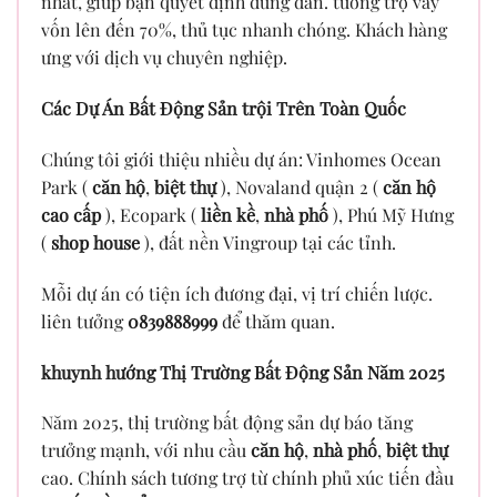
nhất, giúp bạn quyết định đúng đắn. tương trợ vay
vốn lên đến 70%, thủ tục nhanh chóng. Khách hàng
ưng với dịch vụ chuyên nghiệp.
Các Dự Án Bất Động Sản trội Trên Toàn Quốc
Chúng tôi giới thiệu nhiều dự án: Vinhomes Ocean
Park (
căn hộ
,
biệt thự
), Novaland quận 2 (
căn hộ
cao cấp
), Ecopark (
liền kề
,
nhà phố
), Phú Mỹ Hưng
(
shop house
), đất nền Vingroup tại các tỉnh.
Mỗi dự án có tiện ích đương đại, vị trí chiến lược.
liên tưởng
0839888999
để thăm quan.
khuynh hướng Thị Trường Bất Động Sản Năm 2025
Năm 2025, thị trường bất động sản dự báo tăng
trưởng mạnh, với nhu cầu
căn hộ
,
nhà phố
,
biệt thự
cao. Chính sách tương trợ từ chính phủ xúc tiến đầu