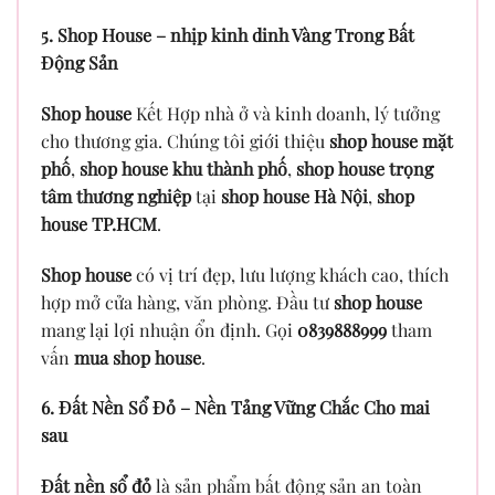
5. Shop House – nhịp kinh dinh Vàng Trong Bất
Động Sản
Shop house
Kết Hợp nhà ở và kinh doanh, lý tưởng
cho thương gia. Chúng tôi giới thiệu
shop house mặt
phố
,
shop house khu thành phố
,
shop house trọng
tâm thương nghiệp
tại
shop house Hà Nội
,
shop
house TP.HCM
.
Shop house
có vị trí đẹp, lưu lượng khách cao, thích
hợp mở cửa hàng, văn phòng. Đầu tư
shop house
mang lại lợi nhuận ổn định. Gọi
0839888999
tham
vấn
mua shop house
.
6. Đất Nền Sổ Đỏ – Nền Tảng Vững Chắc Cho mai
sau
Đất nền sổ đỏ
là sản phẩm bất động sản an toàn