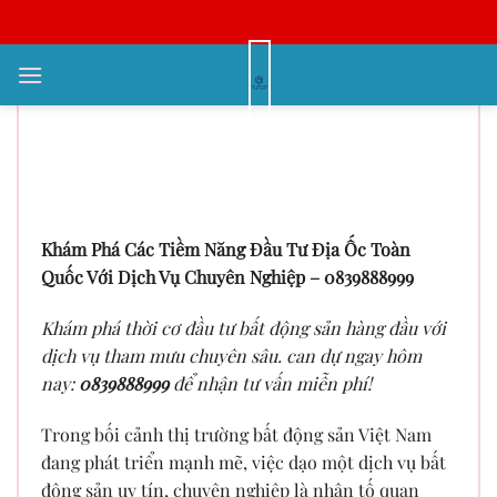
Bỏ
qua
nội
Khám Phá Chi Tiết Tiềm Năng
dung
Đầu Tư Nhà Đất Toàn Quốc Với
Dịch Vụ Chất Lượng Cao –
0839888999
Khám Phá Các Tiềm Năng Đầu Tư Địa Ốc Toàn
Quốc Với Dịch Vụ Chuyên Nghiệp – 0839888999
Khám phá thời cơ đầu tư bất động sản hàng đầu với
dịch vụ tham mưu chuyên sâu. can dự ngay hôm
nay:
0839888999
để nhận tư vấn miễn phí!
Trong bối cảnh thị trường bất động sản Việt Nam
đang phát triển mạnh mẽ, việc dạo một dịch vụ bất
động sản uy tín, chuyên nghiệp là nhân tố quan