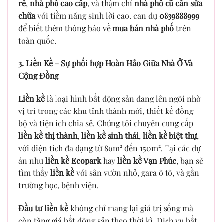
rẻ
,
nhà phố cao cấp
, và thậm chí
nhà phố cũ cần sửa
chữa
với tiềm năng sinh lời cao. can dự
0839888999
để biết thêm thông báo về
mua bán nhà phố
trên
toàn quốc.
3. Liền Kề – Sự phối hợp Hoàn Hảo Giữa Nhà Ở Và
Cộng Đồng
Liền kề
là loại hình bất động sản đang lên ngôi nhờ
vị trí trong các khu tỉnh thành mới, thiết kế đồng
bộ và tiện ích chia sẻ. Chúng tôi chuyên cung cấp
liền kề thị thành
,
liền kề sinh thái
,
liền kề biệt thự
,
với diện tích đa dạng từ 80m² đến 150m². Tại các dự
án như
liền kề Ecopark
hay
liền kề Vạn Phúc
, bạn sẽ
tìm thấy
liền kề
với sân vườn nhỏ, gara ô tô, và gần
trường học, bệnh viện.
Đầu tư liền kề
không chỉ mang lại giá trị sống mà
còn tăng giá bất động sản theo thời kì. Dịch vụ bất