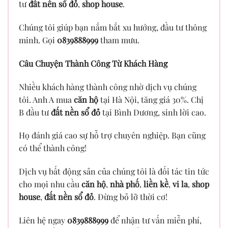
tư
đất nền sổ đỏ
,
shop house
.
Chúng tôi giúp bạn nắm bắt xu hướng, đầu tư thông
minh. Gọi
0839888999
tham mưu.
Câu Chuyện Thành Công Từ Khách Hàng
Nhiều khách hàng thành công nhờ dịch vụ chúng
tôi. Anh A mua
căn hộ
tại Hà Nội, tăng giá 30%. Chị
B đầu tư
đất nền sổ đỏ
tại Bình Dương, sinh lời cao.
Họ đánh giá cao sự hỗ trợ chuyên nghiệp. Bạn cũng
có thể thành công!
Dịch vụ bất động sản của chúng tôi là đối tác tin tức
cho mọi nhu cầu
căn hộ
,
nhà phố
,
liền kề
,
vi la
,
shop
house
,
đất nền sổ đỏ
. Đừng bỏ lỡ thời cơ!
Liên hệ ngay
0839888999
để nhận tư vấn miễn phí,