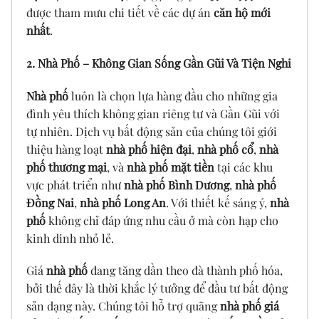
được tham mưu chi tiết về các dự án
căn hộ mới
nhất
.
2. Nhà Phố – Không Gian Sống Gần Gũi Và Tiện Nghi
Nhà phố
luôn là chọn lựa hàng đầu cho những gia
đình yêu thích không gian riêng tư và Gần Gũi với
tự nhiên. Dịch vụ bất động sản của chúng tôi giới
thiệu hàng loạt
nhà phố hiện đại
,
nhà phố cổ
,
nhà
phố thương mại
, và
nhà phố mặt tiền
tại các khu
vực phát triển như
nhà phố Bình Dương
,
nhà phố
Đồng Nai
,
nhà phố Long An
. Với thiết kế sáng ý,
nhà
phố
không chỉ đáp ứng nhu cầu ở mà còn hạp cho
kinh dinh nhỏ lẻ.
Giá
nhà phố
đang tăng dần theo đà thành phố hóa,
bởi thế đây là thời khắc lý tưởng để đầu tư bất động
sản dạng này. Chúng tôi hỗ trợ quãng
nhà phố giá