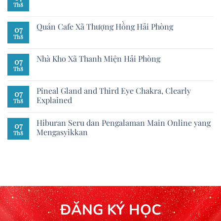
Th8
Quán Cafe Xã Thượng Hồng Hải Phòng
07
Th8
Nhà Kho Xã Thanh Miện Hải Phòng
07
Th8
Pineal Gland and Third Eye Chakra, Clearly
07
Explained
Th8
Hiburan Seru dan Pengalaman Main Online yang
07
Mengasyikkan
Th8
ĐĂNG KÝ HỌC