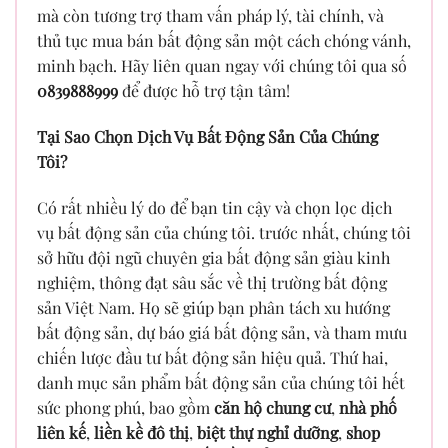
mà còn tương trợ tham vấn pháp lý, tài chính, và
thủ tục mua bán bất động sản một cách chóng vánh,
minh bạch. Hãy liên quan ngay với chúng tôi qua số
0839888999
để được hỗ trợ tận tâm!
Tại Sao Chọn Dịch Vụ Bất Động Sản Của Chúng
Tôi?
Có rất nhiều lý do để bạn tin cậy và chọn lọc dịch
vụ bất động sản của chúng tôi. trước nhất, chúng tôi
sở hữu đội ngũ chuyên gia bất động sản giàu kinh
nghiệm, thông đạt sâu sắc về thị trường bất động
sản Việt Nam. Họ sẽ giúp bạn phân tách xu hướng
bất động sản, dự báo giá bất động sản, và tham mưu
chiến lược đầu tư bất động sản hiệu quả. Thứ hai,
danh mục sản phẩm bất động sản của chúng tôi hết
sức phong phú, bao gồm
căn hộ chung cư
,
nhà phố
liên kế
,
liền kề đô thị
,
biệt thự nghỉ dưỡng
,
shop