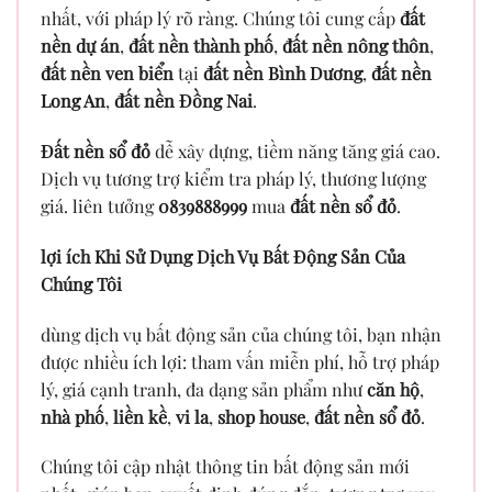
nhất, với pháp lý rõ ràng. Chúng tôi cung cấp
đất
nền dự án
,
đất nền thành phố
,
đất nền nông thôn
,
đất nền ven biển
tại
đất nền Bình Dương
,
đất nền
Long An
,
đất nền Đồng Nai
.
Đất nền sổ đỏ
dễ xây dựng, tiềm năng tăng giá cao.
Dịch vụ tương trợ kiểm tra pháp lý, thương lượng
giá. liên tưởng
0839888999
mua
đất nền sổ đỏ
.
lợi ích Khi Sử Dụng Dịch Vụ Bất Động Sản Của
Chúng Tôi
dùng dịch vụ bất động sản của chúng tôi, bạn nhận
được nhiều ích lợi: tham vấn miễn phí, hỗ trợ pháp
lý, giá cạnh tranh, đa dạng sản phẩm như
căn hộ
,
nhà phố
,
liền kề
,
vi la
,
shop house
,
đất nền sổ đỏ
.
Chúng tôi cập nhật thông tin bất động sản mới