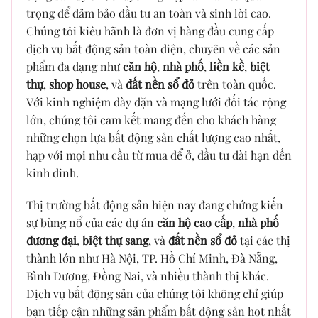
trọng để đảm bảo đầu tư an toàn và sinh lời cao.
Chúng tôi kiêu hãnh là đơn vị hàng đầu cung cấp
dịch vụ bất động sản toàn diện, chuyên về các sản
phẩm đa dạng như
căn hộ
,
nhà phố
,
liền kề
,
biệt
thự
,
shop house
, và
đất nền sổ đỏ
trên toàn quốc.
Với kinh nghiệm dày dặn và mạng lưới đối tác rộng
lớn, chúng tôi cam kết mang đến cho khách hàng
những chọn lựa bất động sản chất lượng cao nhất,
hạp với mọi nhu cầu từ mua để ở, đầu tư dài hạn đến
kinh dinh.
Thị trường bất động sản hiện nay đang chứng kiến
sự bùng nổ của các dự án
căn hộ cao cấp
,
nhà phố
đương đại
,
biệt thự sang
, và
đất nền sổ đỏ
tại các thị
thành lớn như Hà Nội, TP. Hồ Chí Minh, Đà Nẵng,
Bình Dương, Đồng Nai, và nhiều thành thị khác.
Dịch vụ bất động sản của chúng tôi không chỉ giúp
bạn tiếp cận những sản phẩm bất động sản hot nhất