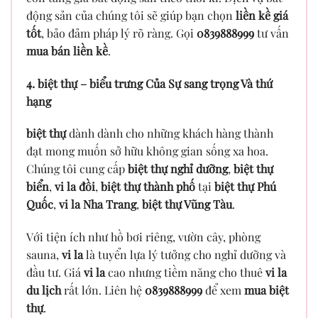
động sản của chúng tôi sẽ giúp bạn chọn
liền kề giá
tốt
, bảo đảm pháp lý rõ ràng. Gọi
0839888999
tư vấn
mua bán liền kề
.
4. biệt thự – biểu trưng Của Sự sang trọng Và thứ
hạng
biệt thự
dành dành cho những khách hàng thành
đạt mong muốn sở hữu không gian sống xa hoa.
Chúng tôi cung cấp
biệt thự nghỉ dưỡng
,
biệt thự
biển
,
vi la đồi
,
biệt thự thành phố
tại
biệt thự Phú
Quốc
,
vi la Nha Trang
,
biệt thự Vũng Tàu
.
Với tiện ích như hồ bơi riêng, vườn cây, phòng
sauna,
vi la
là tuyển lựa lý tưởng cho nghỉ dưỡng và
đầu tư. Giá
vi la
cao nhưng tiềm năng cho thuê
vi la
du lịch
rất lớn. Liên hệ
0839888999
để xem
mua biệt
thự
.