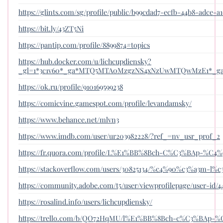
https://glints.com/sg/profile/public/b99cdad7-ecfb-44b8-adce-a
https://bit.ly/43ZT5Ni
https://pantip.com/profile/8899874#topics
https://hub.docker.com/u/lichcupdiensky?
_gl=1*3c1v60*_ga*MTQ5MTA0MzgzNS4xNzUwMTQwMzE1*_
https://ok.ru/profile/910169599238
https://comicvine.gamespot.com/profile/levandamsky/
https://www.behance.net/mlvn3
https://www.imdb.com/user/ur203982228/?ref_=nv_usr_prof_2
https://fr.quora.com/profile/L%E1%BB%8Bch-C%C3%BAp-%C4
https://stackoverflow.com/users/30825134/%c4%90%c3%a3m-l%
https://community.adobe.com/t5/user/viewprofilepage/user-id/4
https://rosalind.info/users/lichcupdiensky/
https://trello.com/b/QO72HqMU/l%E1%BB%8Bch-c%C3%BAp