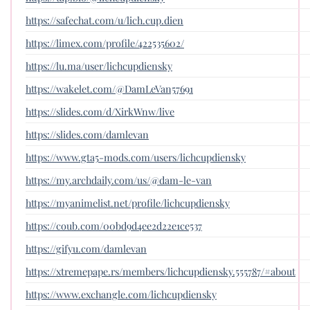
https://safechat.com/u/lich.cup.dien
https://limex.com/profile/422535602/
https://lu.ma/user/lichcupdiensky
https://wakelet.com/@DamLeVan57691
https://slides.com/d/XirkWnw/live
https://slides.com/damlevan
https://www.gta5-mods.com/users/lichcupdiensky
https://my.archdaily.com/us/@dam-le-van
https://myanimelist.net/profile/lichcupdiensky
https://coub.com/00bd9d4ee2d22e1ce537
https://gifyu.com/damlevan
https://xtremepape.rs/members/lichcupdiensky.555787/#about
https://www.exchangle.com/lichcupdiensky