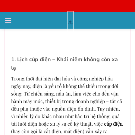
Bỏ
qua
nội
Lịch cúp điện hôm nay – Cập nhật
dung
thông tin kịp thời, chủ động ứng
phó trong sinh hoạt và sản xuất
1. Lịch cúp điện – Khái niệm không còn xa
lạ
Trong thời đại hiện đại hóa và công nghiệp hóa
ngày nay, điện là yếu tố không thể thiếu trong đời
sống. Từ chiếu sáng, nấu ăn, làm việc cho đến vận
hành máy móc, thiết bị trong doanh nghiệp – tất cả
đều phụ thuộc vào nguồn điện ổn định. Tuy nhiên,
vì nhiều lý do khác nhau như bảo trì hệ thống, quá
tải lưới điện hoặc xử lý sự cố kỹ thuật, việc
cúp điện
(hay còn gọi là cắt điện, mất điện) vẫn xảy ra