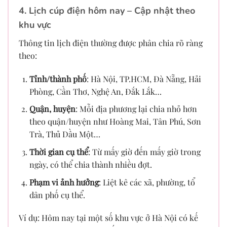
4. Lịch cúp điện hôm nay – Cập nhật theo
khu vực
Thông tin lịch điện thường được phân chia rõ ràng
theo:
Tỉnh/thành phố
: Hà Nội, TP.HCM, Đà Nẵng, Hải
Phòng, Cần Thơ, Nghệ An, Đắk Lắk…
Quận, huyện
: Mỗi địa phương lại chia nhỏ hơn
theo quận/huyện như Hoàng Mai, Tân Phú, Sơn
Trà, Thủ Dầu Một…
Thời gian cụ thể
: Từ mấy giờ đến mấy giờ trong
ngày, có thể chia thành nhiều đợt.
Phạm vi ảnh hưởng
: Liệt kê các xã, phường, tổ
dân phố cụ thể.
Ví dụ: Hôm nay tại một số khu vực ở Hà Nội có kế