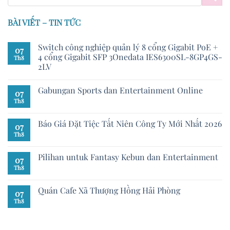
BÀI VIẾT – TIN TỨC
Switch công nghiệp quản lý 8 cổng Gigabit PoE +
07
4 cổng Gigabit SFP 3Onedata IES6300SL-8GP4GS-
Th8
2LV
Gabungan Sports dan Entertainment Online
07
Th8
Báo Giá Đặt Tiệc Tất Niên Công Ty Mới Nhất 2026
07
Th8
Pilihan untuk Fantasy Kebun dan Entertainment
07
Th8
Quán Cafe Xã Thượng Hồng Hải Phòng
07
Th8