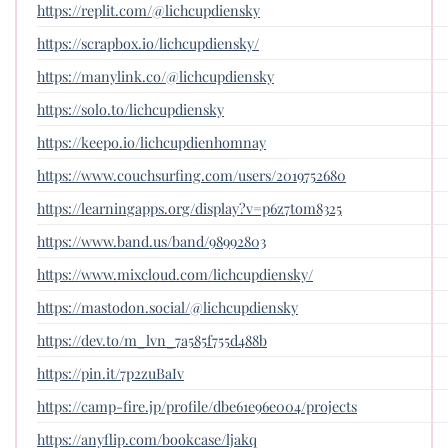
https://replit.com/@lichcupdiensky
https://scrapbox.io/lichcupdiensky/
https://manylink.co/@lichcupdiensky
https://solo.to/lichcupdiensky
https://keepo.io/lichcupdienhomnay
https://www.couchsurfing.com/users/2019752680
https://learningapps.org/display?v=p6z7tom8325
https://www.band.us/band/98992803
https://www.mixcloud.com/lichcupdiensky/
https://mastodon.social/@lichcupdiensky
https://dev.to/m_lvn_7a585f755d488b
https://pin.it/7p2zuBaIv
https://camp-fire.jp/profile/dbe61e96e004/projects
https://anyflip.com/bookcase/ljakq