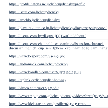
https://profile.hatena.ne.jp/lichcupdiensky/profile
https://issuu.com/lichcupdiensky
https://ameblo.jp/lichcupdiensky/
https://plaza.rakuten.co.jp/lichcupdiensky/diary/202506150000/
https://disqus.com/by/disqus_JFQTwaCinL/about/
https://disqus.com/channel/discussanime/discussion/channel-
discussanime/lich_cup_ien_tphcm_cap_nhat_2025_cam_nang
https://www.besport.com/user/913196
https://audiomack.com/lichcupdiensky
https://www.bandlab.com/user8855723292233143
https://taplink.cc/lichcupdienhomnay
https://vimeo.com/user242250819
https://www.trepup.com/@lichcupdiensky/video/7b2ccf5c-3885-4
https://www.kickstarter.com/profile/1693305742/about