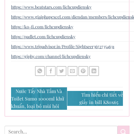
https://www.beatstars.com/lichcupdiensky
https://www.giaiphapexcel.com/diendan/members/lichcupdiensk
https://ko-fi.com/lichcupdiensky
https://padlet.com/lichcupdiensky
https://www.tripadvisor.in/Profile/Sightseer36727354631
https://giphy.com/channel/lichcupdiensky
Nước Tẩy Nhà Tắm Và
Tìm hiểu chi tiết về
Toilet Sumo 1000ml khử
giấy in bill K80x65
khuẩn, loại bỏ mùi hôi