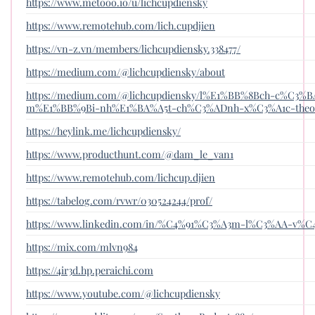
https://www.metooo.io/u/lichcupdiensky
https://www.remotehub.com/lich.cupdjien
https://vn-z.vn/members/lichcupdiensky.338477/
https://medium.com/@lichcupdiensky/about
https://medium.com/@lichcupdiensky/l%E1%BB%8Bch-c%
m%E1%BB%9Bi-nh%E1%BA%A5t-ch%C3%ADnh-x%C3%A1c-theo-
https://heylink.me/lichcupdiensky/
https://www.producthunt.com/@dam_le_van1
https://www.remotehub.com/lichcup.djien
https://tabelog.com/rvwr/030524244/prof/
https://www.linkedin.com/in/%C4%91%C3%A3m-l%C3%AA-v%C4%
https://mix.com/mlvn984
https://4ir3d.hp.peraichi.com
https://www.youtube.com/@lichcupdiensky