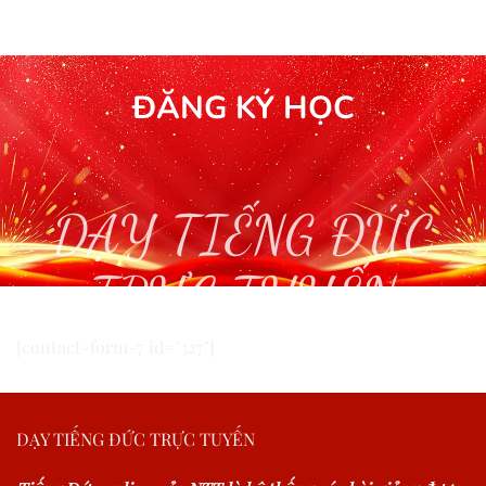
ĐĂNG KÝ HỌC
DẠY TIẾNG ĐỨC
TRỰC TUYẾN
[contact-form-7 id="327"]
DẠY TIẾNG ĐỨC TRỰC TUYẾN