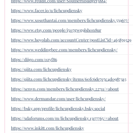
https://www.reddit.com/user/SouthernBudget5884/
https://www.facer.io/u/lichcupdiensky
https://www.xosothantai.com/members/lichcupdiensky.559677/
https://www.etsy.com/people/i507gwg9lsh0n8ur
https://www.hoyolab.com/accountCenter/postList?id=463859329
https://www.weddingbee.com/members/lichcupdiensky/
https://diigo.com/0zyf86
https://qiita.com/lichcupdiensky
https://qiita.com/lichcupdiensky/items/60fc6de7e5c4d09873a3
https://xenvn.com/members/lichcupdiensky.22711/#about
https://www.dermandar.com/user/lichcupdiensky/
https://bsky.app/profile/lichcupdiensky.bsky.social
https://xdaforums.com/m/lichcupdiensky.13177765/#about
https://www.inkitt.com/lichcupdiensky