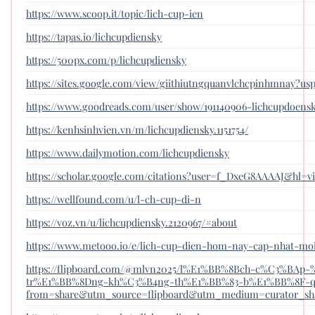
https://www.scoop.it/topic/lich-cup-ien
https://tapas.io/lichcupdiensky
https://500px.com/p/lichcupdiensky
https://sites.google.com/view/giithiutngquanvlchcpinhmnay?us
https://www.goodreads.com/user/show/191140906-lichcupdoens
https://kenhsinhvien.vn/m/lichcupdiensky.1151754/
https://www.dailymotion.com/lichcupdiensky
https://scholar.google.com/citations?user=f_DxeG8AAAAJ&hl=vi
https://wellfound.com/u/l-ch-cup-di-n
https://voz.vn/u/lichcupdiensky.2120967/#about
https://www.metooo.io/e/lich-cup-dien-hom-nay-cap-nhat-m
https://flipboard.com/@mlvn2025/l%E1%BB%8Bch-c%C3%BA
tr%E1%BB%8Dng-kh%C3%B4ng-th%E1%BB%83-b%E1%BB%8F-qu
from=share&utm_source=flipboard&utm_medium=curator_sh