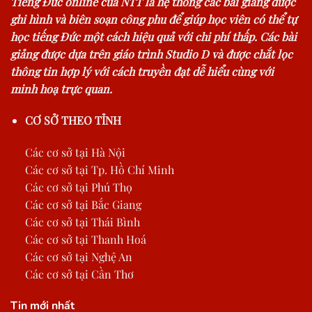
Tiếng Đức online của NTT là hệ thống các bài giảng được
ghi hình và biên soạn công phu để giúp học viên có thể tự
học tiếng Đức một cách hiệu quả với chi phí thấp. Các bài
giảng được dựa trên giáo trình Studio D và được chắt lọc
thông tin hợp lý với cách truyền đạt dễ hiểu cùng với
minh hoạ trực quan.
CƠ SỞ THEO TỈNH
Các cơ sở tại Hà Nội
Các cơ sở tại Tp. Hồ Chí Minh
Các cơ sở tại Phú Thọ
Các cơ sở tại Bắc Giang
Các cơ sở tại Thái Bình
Các cơ sở tại Thanh Hoá
Các cơ sở tại Nghệ An
Các cơ sở tại Cần Thơ
Tin mới nhất