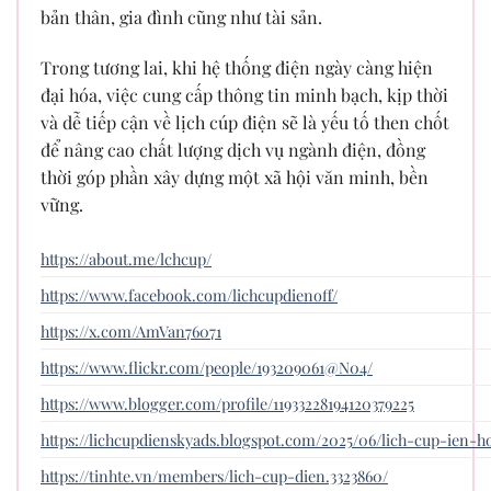
bản thân, gia đình cũng như tài sản.
Trong tương lai, khi hệ thống điện ngày càng hiện
đại hóa, việc cung cấp thông tin minh bạch, kịp thời
và dễ tiếp cận về lịch cúp điện sẽ là yếu tố then chốt
để nâng cao chất lượng dịch vụ ngành điện, đồng
thời góp phần xây dựng một xã hội văn minh, bền
vững.
https://about.me/lchcup/
https://www.facebook.com/lichcupdienoff/
https://x.com/AmVan76071
https://www.flickr.com/people/193209061@N04/
https://www.blogger.com/profile/11933228194120379225
https://lichcupdienskyads.blogspot.com/2025/06/lich-cup-ien
https://tinhte.vn/members/lich-cup-dien.3323860/